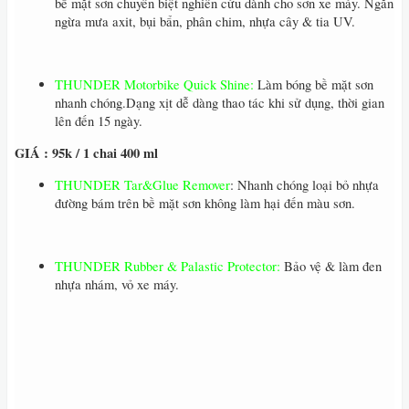
bề mặt sơn chuyên biệt nghiên cứu dành cho sơn xe máy. Ngăn
ngừa mưa axit, bụi bẩn, phân chim, nhựa cây & tia UV.
THUNDER Motorbike Quick Shine:
Làm bóng bề mặt sơn
nhanh chóng.Dạng xịt dễ dàng thao tác khi sử dụng, thời gian
lên đến 15 ngày.
GIÁ : 95k / 1 chai 400 ml
THUNDER Tar&Glue Remover
: Nhanh chóng loại bỏ nhựa
đường bám trên bề mặt sơn không làm hại đến màu sơn.
THUNDER Rubber & Palastic Protector:
Bảo vệ & làm đen
nhựa nhám, vỏ xe máy.