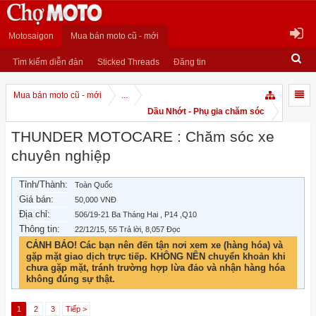
Motosaigon
Mua bán moto cũ - mới
Tìm kiếm diễn đàn
Sticked Threads
Đăng tin
Mua bán moto cũ - mới
...
Dầu Nhớt - Phụ gia chăm sóc
THUNDER MOTOCARE : Chăm sóc xe
chuyên nghiệp
Tỉnh/Thành:
Toàn Quốc
Giá bán:
50,000 VNĐ
Địa chỉ:
506/19-21 Ba Tháng Hai , P14 ,Q10
Thông tin:
22/12/15
, 55 Trả lời, 8,057 Đọc
CẢNH BÁO! Các bạn nên đến tận nơi xem xe (hàng hóa) và
gặp mặt giao dịch trực tiếp. KHÔNG NÊN chuyển khoản khi
chưa gặp mặt, tránh trường hợp lừa đảo và nhận hàng hóa
không đúng sự thật.
1
2
3
Tiếp >