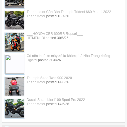
Thanhmotor Cần Bán Triumph Trident 660 Model 2022
ThanhMotor
posted
10/7/26
___HONDA CBR 600RR Repsol___
HITMEN_Bi
posted
30/6/26
Có nên thuê xe máy để tự khám phá Nha Trang không
Hgo25
posted
30/6/26
Triumph StreetTwin 900 2020
ThanhMotor
posted
14/6/26
Ducati Scrambler1100 Sport Pro 2022
ThanhMotor
posted
14/6/26