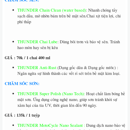
THUNDER Chain Clean (water based)
: Nhanh chóng tẩy
sạch dầu, mở nhờn bám trên bề mặt sên.Chai xịt tiện lợi, chi
phí thấp
THUNDER Chai Lube
: Dùng bôi trơn và bảo vệ sên. Tránh
hao mòn hay sên bị kêu
GIÁ : 70k / 1 chai 400 ml
THUNDER Anti-Rust
(Dạng gốc dâu & Dạng gốc nước) :
Ngăn ngừa sự hình thành các vết rỉ sét trên bề mặt kim loại.
CHĂM SÓC SƠN:
THUNDER Super Polish (Nano Tech):
Hoạt chất làm bóng bề
mặt sơn. Ứng dụng công nghệ nano, giúp sơn tránh khỏi sự
xâm hại của tia UV, thời gian lên đến 90 ngày.
GIÁ : 135k / 1 tuýp
THUNDER MotoCycle Nano Sealant :
Dung dịch nano bảo vệ