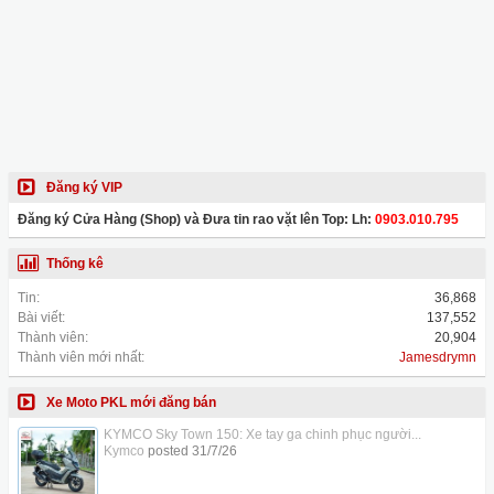
Đăng ký VIP
Đăng ký Cửa Hàng (Shop) và Đưa tin rao vặt lên Top: Lh:
0903.010.795
Thống kê
Tin:
36,868
Bài viết:
137,552
Thành viên:
20,904
Thành viên mới nhất:
Jamesdrymn
Xe Moto PKL mới đăng bán
KYMCO Sky Town 150: Xe tay ga chinh phục người...
Kymco
posted
31/7/26