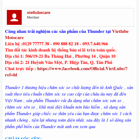
vietlubecare
Member
Cùng nhau trải nghiệm các sản phẩm của Thunder tại
Vietlube
Motocare
Liên hệ :0129 77777 38 - 090 888 82 18 - 093.7.640.966
Tìm đối tác kinh doanh hệ thống bán sỉ lẻ trên toàn quốc.
Địa chỉ 1: 506/19-21 Ba Tháng Hai , Phường 14 , Quận 10
Địa chỉ 2: 21 Huỳnh Văn Một, P. Hiệp Tân, Q. Tân Phú
Chat trực tiếp :
https://www.facebook.com/Official.VietLube/?
ref=hl
Thunder 1 thương hiệu chăm sóc xe chất lượng đến từ Anh Quốc , sản
xuất theo tiêu chuẩn chăm sóc xe cao cấp của châu âu nay đã đến
Việt Nam , sản phẩm Thunder rất đa dạng như chăm sóc sơn xe ,
chăm sóc sên xe , khử mùi diệt khuẩn nón bảo hiểm , sử dụng sản
phẩm Thunder giúp chiếc xe thân yêu của bạn được chăm sóc 1 cách
nhanh chóng , tiện lợi nhưng toàn diện nhất, sau đây là 1 số dòng sản
phẩm phổ biến của Thunder mời anh em xem qua
CHĂM SÓC SÊN: