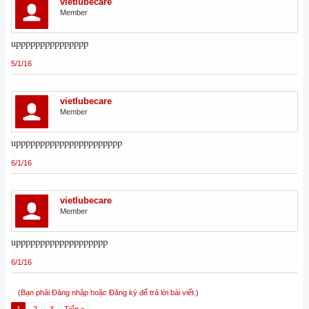
vietlubecare
Member
uppppppppppppppp
5/1/16
vietlubecare
Member
upppppppppppppppppppppp
6/1/16
vietlubecare
Member
uppppppppppppppppppp
6/1/16
(Bạn phải Đăng nhập hoặc Đăng ký để trả lời bài viết.)