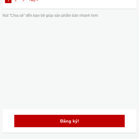
1
2
3
Tiếp >
Nút "Chia sẻ" đến bạn bè giúp sản phẩm bán nhanh hơn
Đăng ký!