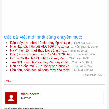
Các bài viết mới nhất cùng chuyên mục:
Dầu thủy lực, nhớt 10 cho máy ép nhựa ở...
Hôm qua, lúc 10:42
Nhớt láp(dầu hộp số) VECTOR cho xe ga -...
Hôm qua, lúc 10:40
NPP nhớt 10, nhớt thủy lực trắng cho...
Thứ tư lúc 10:13
Đại lý cung cấp nhớt xe máy VECTOR- Giá...
Thứ tư lúc 09:46
Cơ hội để thành NPP nhớt xe máy độc...
Thứ ba lúc 10:54
Tìm NPP dầu nhớt xe máy độc quyền tại...
Thứ ba lúc 10:19
Phú Yên cần mở NPP độc quyền nhớt xe...
Thứ ba lúc 09:48
Dầu cầu, nhớt hộp số bánh răng cho máy...
Thứ hai lúc 09:08
Last edited:
4/1/16
22/12/15
vietlubecare
Member
upppppppppppppppppppppp