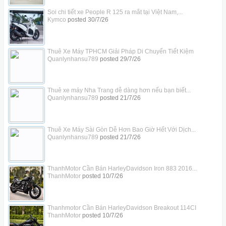
Soi chi tiết xe People R 125 ra mắt tại Việt Nam,...
Kymco
posted
30/7/26
Thuê Xe Máy TPHCM Giải Pháp Di Chuyển Tiết Kiệm
Quanlynhansu789
posted
29/7/26
Thuê xe máy Nha Trang dễ dàng hơn nếu bạn biết...
Quanlynhansu789
posted
21/7/26
Thuê Xe Máy Sài Gòn Dễ Hơn Bao Giờ Hết Với Dịch...
Quanlynhansu789
posted
21/7/26
ThanhMotor Cần Bán HarleyDavidson Iron 883 2016...
ThanhMotor
posted
10/7/26
Thanhmotor Cần Bán HarleyDavidson Breakout 114CI
ThanhMotor
posted
10/7/26