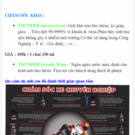
CHĂM SÓC KHÁC:
THUNDER Interior Fresh:
Giặt khô nón bảo hiểm, áo giáp,
giầy….Tiêu diệt 99,9999% vi khuẩn & virus.Phân hủy sinh học
nên không gây ô nhiễm môi trường.Có thể sử dụng trong Công
Nghiệp – Y tế - Gia đình,…vv…
GIÁ : 105k / 1 chai 150 ml
THUNDER Invisble Wiper :
Ngăn ngừa nước mưa dành cho
kính nón bảo hiểm. Tiện lợi cho khách hàng thích đi phượt.
xin cám ơn anh em đã dành thời gian quan tâm