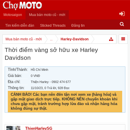
Motosaigon
Mua bán moto cũ - mới
Tìm kiếm diễn đàn
Sticked Threads
Đăng tin
Mua bán moto cũ - mới
...
Harley-Davidson
Thời điểm vàng sở hữu xe Harley
Davidson
Tỉnh/Thành:
Hồ Chí Minh
Giá bán:
0 VNĐ
Địa chỉ:
Thiện Harley - 0902 474 677
Thông tin:
11/10/23
, 0 Trả lời, 928 Đọc
CẢNH BÁO! Các bạn nên đến tận nơi xem xe (hàng hóa) và
gặp mặt giao dịch trực tiếp. KHÔNG NÊN chuyển khoản khi
chưa gặp mặt, tránh trường hợp lừa đảo và nhận hàng hóa
không đúng sự thật.
ThienHarleySG