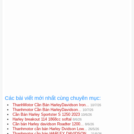
Các bài viết mới nhất cùng chuyên mục:
ThanhMotor Cần Bán HarleyDavidson Iron...
10/7/26
Thanhmotor Cần Bán HarleyDavidson...
10/7/26
Cần Bán Harley Sportster S 1250 2023
10/6/26
Harley breakout 114 1868cc softal
8/6/26
Cần bán Harley davidson Roadter 1200...
8/6/26
Thanhmotor cần bán Harley Dvidson Low...
26/5/26
Thanhmotor cần bán HARLEY DAVIDSON...
21/5/26