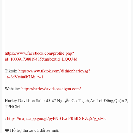
https://www.facebook.com/profile.php?
id=100091738819485&mibextid=LQQJ4d
Tiktok:
https://www.tiktok.com/@thienharleysg?
_t=8dVtsin0h7J&_r=1
Website:
https://harleydavidsonsaigon.com/
Harley Davidson Sala: 45-47 Nguyễn Cơ Thạch,An Lợi Đông,Quận 2,
TPHCM
:
https://maps.app.goo.gl/pyPNrGwoFRhRXRZq6?g_st=ic
❤️ Hỗ trợ thu xe cũ đổi xe mới.