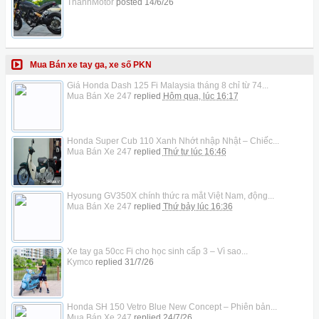
ThanhMotor
posted
14/6/26
Mua Bán xe tay ga, xe số PKN
Giá Honda Dash 125 Fi Malaysia tháng 8 chỉ từ 74...
Mua Bán Xe 247
replied
Hôm qua, lúc 16:17
Honda Super Cub 110 Xanh Nhớt nhập Nhật – Chiếc...
Mua Bán Xe 247
replied
Thứ tư lúc 16:46
Hyosung GV350X chính thức ra mắt Việt Nam, động...
Mua Bán Xe 247
replied
Thứ bảy lúc 16:36
Xe tay ga 50cc Fi cho học sinh cấp 3 – Vì sao...
Kymco
replied
31/7/26
Honda SH 150 Vetro Blue New Concept – Phiên bản...
Mua Bán Xe 247
replied
24/7/26