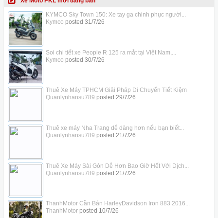
Xe Moto PKL mới đăng bán
KYMCO Sky Town 150: Xe tay ga chinh phục người...
Kymco
posted
31/7/26
Soi chi tiết xe People R 125 ra mắt tại Việt Nam,...
Kymco
posted
30/7/26
Thuê Xe Máy TPHCM Giải Pháp Di Chuyển Tiết Kiệm
Quanlynhansu789
posted
29/7/26
Thuê xe máy Nha Trang dễ dàng hơn nếu bạn biết...
Quanlynhansu789
posted
21/7/26
Thuê Xe Máy Sài Gòn Dễ Hơn Bao Giờ Hết Với Dịch...
Quanlynhansu789
posted
21/7/26
ThanhMotor Cần Bán HarleyDavidson Iron 883 2016...
ThanhMotor
posted
10/7/26