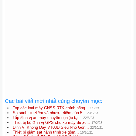
Các bài viết mới nhất cùng chuyên mục:
Top các loại máy GNSS RTK chính hãng...
1/8/23
So sánh ưu điểm và nhược điểm của 5...
23/6/23
Lắp định vị xe máy chuyên nghiệp tại...
22/6/23
Thiết bị bộ định vị GPS cho xe máy được...
17/2/23
Định Vị Không Dây VT03D Siêu Nhỏ Gọn...
22/10/21
Thiết bị giám sát hành trình xe gồm...
15/10/21