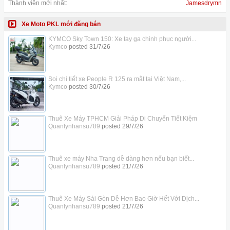
Thành viên mới nhất:
Jamesdrymn
Xe Moto PKL mới đăng bán
KYMCO Sky Town 150: Xe tay ga chinh phục người...
Kymco
posted
31/7/26
Soi chi tiết xe People R 125 ra mắt tại Việt Nam,...
Kymco
posted
30/7/26
Thuê Xe Máy TPHCM Giải Pháp Di Chuyển Tiết Kiệm
Quanlynhansu789
posted
29/7/26
Thuê xe máy Nha Trang dễ dàng hơn nếu bạn biết...
Quanlynhansu789
posted
21/7/26
Thuê Xe Máy Sài Gòn Dễ Hơn Bao Giờ Hết Với Dịch...
Quanlynhansu789
posted
21/7/26