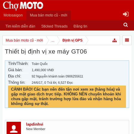
Motosaigon
Mua bán moto cũ - mới
Tìm kiếm diễn đàn
Sticked Threads
Đăng tin
Mua bán moto cũ - mới
...
Định vị GPS
Thiết bị định vị xe máy GT06
Tỉnh/Thành:
Toàn Quốc
Giá bán:
1,490,000 VNĐ
Địa chỉ:
92 Nguyễn khánh toàn 0906255611
Thông tin:
24/6/17
, 0 Trả lời, 6,527 Đọc
CẢNH BÁO! Các bạn nên đến tận nơi xem xe (hàng hóa) và
gặp mặt giao dịch trực tiếp. KHÔNG NÊN chuyển khoản khi
chưa gặp mặt, tránh trường hợp lừa đảo và nhận hàng hóa
không đúng sự thật.
lapdinhvi
New Member