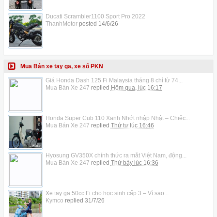
Ducati Scrambler1100 Sport Pro 2022
ThanhMotor
posted
14/6/26
Mua Bán xe tay ga, xe số PKN
Giá Honda Dash 125 Fi Malaysia tháng 8 chỉ từ 74...
Mua Bán Xe 247
replied
Hôm qua, lúc 16:17
Honda Super Cub 110 Xanh Nhớt nhập Nhật – Chiếc...
Mua Bán Xe 247
replied
Thứ tư lúc 16:46
Hyosung GV350X chính thức ra mắt Việt Nam, động...
Mua Bán Xe 247
replied
Thứ bảy lúc 16:36
Xe tay ga 50cc Fi cho học sinh cấp 3 – Vì sao...
Kymco
replied
31/7/26