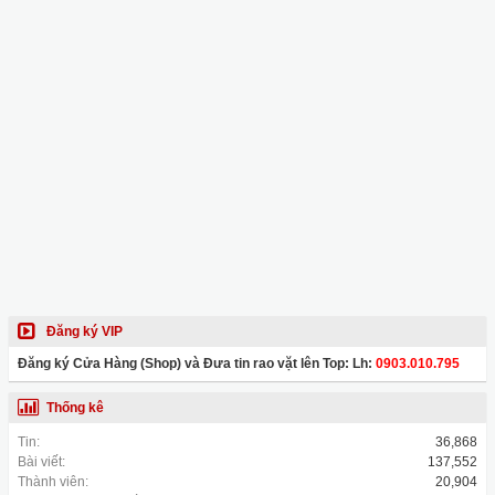
Đăng ký VIP
Đăng ký Cửa Hàng (Shop) và Đưa tin rao vặt lên Top: Lh:
0903.010.795
Thống kê
Tin:
36,868
Bài viết:
137,552
Thành viên:
20,904