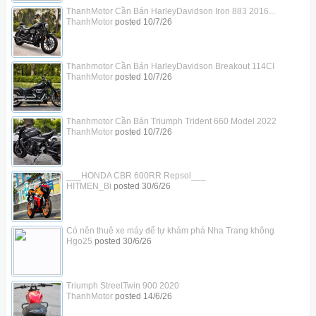
ThanhMotor Cần Bán HarleyDavidson Iron 883 2016...
ThanhMotor
posted
10/7/26
Thanhmotor Cần Bán HarleyDavidson Breakout 114CI
ThanhMotor
posted
10/7/26
Thanhmotor Cần Bán Triumph Trident 660 Model 2022
ThanhMotor
posted
10/7/26
___HONDA CBR 600RR Repsol___
HITMEN_Bi
posted
30/6/26
Có nên thuê xe máy để tự khám phá Nha Trang không
Hgo25
posted
30/6/26
Triumph StreetTwin 900 2020
ThanhMotor
posted
14/6/26