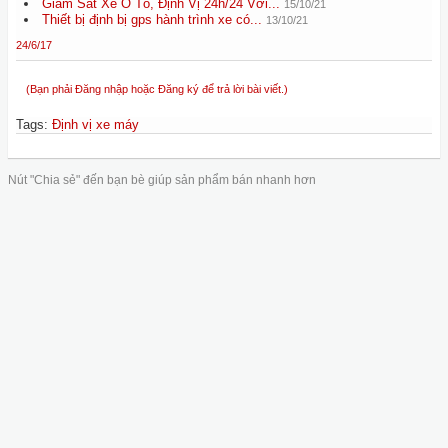
Giám Sát Xe Ô Tô, Định Vị 24h/24 Với...
15/10/21
Thiết bị định bị gps hành trình xe có...
13/10/21
24/6/17
(Bạn phải Đăng nhập hoặc Đăng ký để trả lời bài viết.)
Tags
:
Định vị xe máy
Nút "Chia sẻ" đến bạn bè giúp sản phẩm bán nhanh hơn