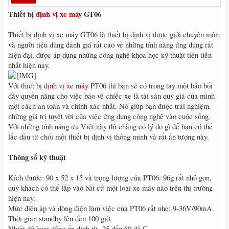
Thiết bị
định vị xe máy
GT06
Thiết bị định vị xe máy GT06 là thiết bị định vị được giới chuyên môn
và người tiêu dùng đánh giá rất cao về những tính năng ứng dụng rất
hiện đại, được áp dụng những công nghệ khoa học kỹ thuật tiên tiến
nhất hiện nay.
Với thiết bị
định vị xe máy
PT06 thì bạn sẽ có trong tay một bảo bối
đầy quyền năng cho việc bảo vệ chiếc xe là tài sản quý giá của mình
một cách an toàn và chính xác nhất. Nó giúp bạn được trải nghiệm
những giá trị tuyệt vời của việc ứng dụng công nghệ vào cuộc sống.
Với những tính năng ưu Việt này thì chẳng có lý do gì để bạn có thể
lắc đầu từ chối một thiết bị định vị thông minh và rất ấn tượng này.
Thông số kỹ thuật
Kích thước: 90 x 52 x 15 và trọng lượng của PT06: 96g rất nhỏ gọn,
quý khách có thể lắp vào bất cứ một loại xe máy nào trên thị trường
hiện nay.
Mức điện áp và dòng điện làm việc của PT06 rất nhẹ: 9-36V/90mA.
Thời gian standby lên đến 100 giờ.
Nhiệt độ hoạt động ổn định từ -25 đến 60 độ C.