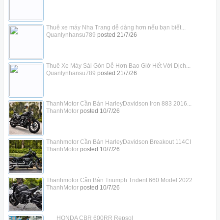
Thuê xe máy Nha Trang dễ dàng hơn nếu bạn biết...
Quanlynhansu789
posted
21/7/26
Thuê Xe Máy Sài Gòn Dễ Hơn Bao Giờ Hết Với Dịch...
Quanlynhansu789
posted
21/7/26
ThanhMotor Cần Bán HarleyDavidson Iron 883 2016...
ThanhMotor
posted
10/7/26
Thanhmotor Cần Bán HarleyDavidson Breakout 114CI
ThanhMotor
posted
10/7/26
Thanhmotor Cần Bán Triumph Trident 660 Model 2022
ThanhMotor
posted
10/7/26
___HONDA CBR 600RR Repsol___