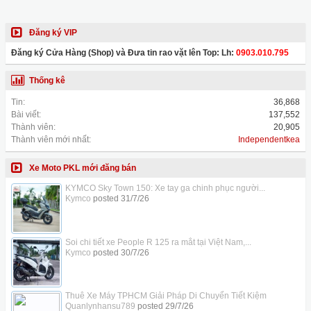
Đăng ký VIP
Đăng ký Cửa Hàng (Shop) và Đưa tin rao vặt lên Top: Lh:
0903.010.795
Thống kê
Tin:
36,868
Bài viết:
137,552
Thành viên:
20,905
Thành viên mới nhất:
Independentkea
Xe Moto PKL mới đăng bán
KYMCO Sky Town 150: Xe tay ga chinh phục người...
Kymco
posted
31/7/26
Soi chi tiết xe People R 125 ra mắt tại Việt Nam,...
Kymco
posted
30/7/26
Thuê Xe Máy TPHCM Giải Pháp Di Chuyển Tiết Kiệm
Quanlynhansu789
posted
29/7/26