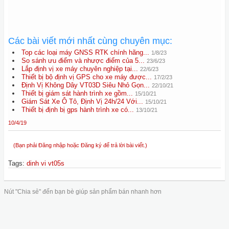
Các bài viết mới nhất cùng chuyên mục:
Top các loại máy GNSS RTK chính hãng...
1/8/23
So sánh ưu điểm và nhược điểm của 5...
23/6/23
Lắp định vị xe máy chuyên nghiệp tại...
22/6/23
Thiết bị bộ định vị GPS cho xe máy được...
17/2/23
Định Vị Không Dây VT03D Siêu Nhỏ Gọn...
22/10/21
Thiết bị giám sát hành trình xe gồm...
15/10/21
Giám Sát Xe Ô Tô, Định Vị 24h/24 Với...
15/10/21
Thiết bị định bị gps hành trình xe có...
13/10/21
10/4/19
(Bạn phải Đăng nhập hoặc Đăng ký để trả lời bài viết.)
Tags
:
dinh vi vt05s
Nút "Chia sẻ" đến bạn bè giúp sản phẩm bán nhanh hơn