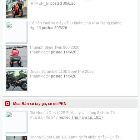
HITMEN_Bi
posted
30/6/26
Có nên thuê xe máy để tự khám phá Nha Trang không
Hgo25
posted
30/6/26
Triumph StreetTwin 900 2020
ThanhMotor
posted
14/6/26
Ducati Scrambler1100 Sport Pro 2022
ThanhMotor
posted
14/6/26
Mua Bán xe tay ga, xe số PKN
Giá Honda Dash 125 Fi Malaysia tháng 8 chỉ từ 74...
Mua Bán Xe 247
replied
Thứ năm lúc 16:17
Honda Super Cub 110 Xanh Nhớt nhập Nhật – Chiếc...