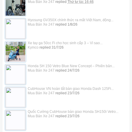
Mua Bán Xe 247
replied
Thứ tư lúc 16:46
Hyosung GV350X chính thức ra mắt Việt Nam, động...
Mua Bán Xe 247
replied
1/8/26
Xe tay ga 50cc Fi cho học sinh cấp 3 – Vì sao...
Kymco
replied
31/7/26
Honda SH 150 Vetro Blue New Concept – Phiên bản...
Mua Bán Xe 247
replied
24/7/26
CubHouse VN hoàn tất bàn giao Honda Dash 125Fi...
Mua Bán Xe 247
replied
23/7/26
Quốc Cường CubHouse bàn giao Honda SH150i Vetro...
Mua Bán Xe 247
replied
23/7/26