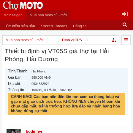
Motosaigon
Mua bán moto cũ - mới
Tìm kiếm diễn đàn
Sticked Threads
Đăng tin
Mua bán moto cũ - mới
...
Định vị GPS
Thiết bị định vị VT05S giá thợ tại Hải
Phòng, Hải Dương
Tỉnh/Thành:
Hải Phòng
Giá bán:
880,000 VNĐ
Địa chỉ:
0934882979
Thông tin:
10/4/19
, 0 Trả lời, 5,902 Đọc
CẢNH BÁO! Các bạn nên đến tận nơi xem xe (hàng hóa) và
gặp mặt giao dịch trực tiếp. KHÔNG NÊN chuyển khoản khi
chưa gặp mặt, tránh trường hợp lừa đảo và nhận hàng hóa
không đúng sự thật.
bodinhvi