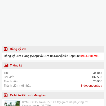
Đăng ký VIP
Đăng ký Cửa Hàng (Shop) và Đưa tin rao vặt lên Top: Lh:
0903.010.795
Thống kê
Tin:
36,868
Bài viết:
137,552
Thành viên:
20,905
Thành viên mới nhất:
Independentkea
Xe Moto PKL mới đăng bán
KYMCO Sky Town 150: Xe tay ga chinh phục người...
Kymco
posted
31/7/26