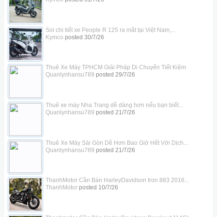
Soi chi tiết xe People R 125 ra mắt tại Việt Nam,...
Kymco
posted
30/7/26
Thuê Xe Máy TPHCM Giải Pháp Di Chuyển Tiết Kiệm
Quanlynhansu789
posted
29/7/26
Thuê xe máy Nha Trang dễ dàng hơn nếu bạn biết...
Quanlynhansu789
posted
21/7/26
Thuê Xe Máy Sài Gòn Dễ Hơn Bao Giờ Hết Với Dịch...
Quanlynhansu789
posted
21/7/26
ThanhMotor Cần Bán HarleyDavidson Iron 883 2016...
ThanhMotor
posted
10/7/26