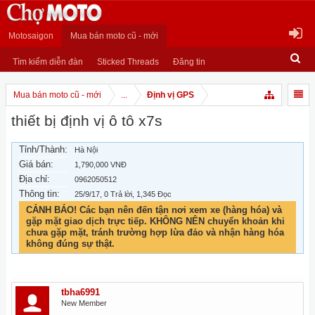
Motosaigon
Mua bán moto cũ - mới
Tìm kiếm diễn đàn
Sticked Threads
Đăng tin
Mua bán moto cũ - mới
...
Định vị GPS
thiết bị định vị ô tô x7s
Tỉnh/Thành:
Hà Nội
Giá bán:
1,790,000 VNĐ
Địa chỉ:
0962050512
Thông tin:
25/9/17
, 0 Trả lời, 1,345 Đọc
CẢNH BÁO! Các bạn nên đến tận nơi xem xe (hàng hóa) và
gặp mặt giao dịch trực tiếp. KHÔNG NÊN chuyển khoản khi
chưa gặp mặt, tránh trường hợp lừa đảo và nhận hàng hóa
không đúng sự thật.
tbha6991
New Member