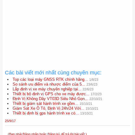
Các bài viết mới nhất cùng chuyên mục:
Top các loại máy GNSS RTK chính hãng...
1/8/23
So sánh ưu điểm và nhược điểm của 5...
23/6/23
Lắp định vị xe máy chuyên nghiệp tại...
22/6/23
Thiết bị bộ định vị GPS cho xe máy được...
17/2/23
Định Vị Không Dây VT03D Siêu Nhỏ Gọn...
22/10/21
Thiết bị giám sát hành trình xe gồm...
15/10/21
Giám Sát Xe Ô Tô, Định Vị 24h/24 Với...
15/10/21
Thiết bị định bị gps hành trình xe có...
13/10/21
25/9/17
(Bạn phải Đăng nhập hoặc Đăng ký để trả lời bài viết.)