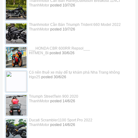
Thanhmotor Cần Bán HarleyDavidson Breakout 114CI
ThanhMotor
posted
10/7/26
Thanhmotor Cần Bán Triumph Trident 660 Model 2022
ThanhMotor
posted
10/7/26
___HONDA CBR 600RR Repsol___
HITMEN_Bi
posted
30/6/26
Có nên thuê xe máy để tự khám phá Nha Trang không
Hgo25
posted
30/6/26
Triumph StreetTwin 900 2020
ThanhMotor
posted
14/6/26
Ducati Scrambler1100 Sport Pro 2022
ThanhMotor
posted
14/6/26