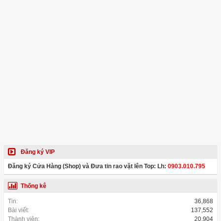
Đăng ký VIP
Đăng ký Cửa Hàng (Shop) và Đưa tin rao vặt lên Top: Lh:
0903.010.795
Thống kê
Tin:
36,868
Bài viết:
137,552
Thành viên:
20,904