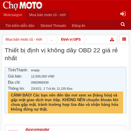
Motosaigon
Mua bán moto cũ - mới
Tìm kiếm diễn đàn
Sticked Threads
Đăng tin
Mua bán moto cũ - mới
...
Định vị GPS
Thiết bị định vị không dây OBD 22 giá rẻ
nhất
Tỉnh/Thành:
empty
Giá bán:
12,500,000 VNĐ
Địa chỉ:
0982866939
Thông tin:
23/3/21
, 1 Trả lời, 11,155 Đọc
CẢNH BÁO! Các bạn nên đến tận nơi xem xe (hàng hóa) và
gặp mặt giao dịch trực tiếp. KHÔNG NÊN chuyển khoản khi
chưa gặp mặt, tránh trường hợp lừa đảo và nhận hàng hóa
không đúng sự thật.
duycomputer