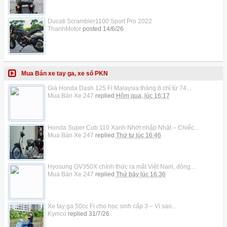
Ducati Scrambler1100 Sport Pro 2022
ThanhMotor
posted
14/6/26
Mua Bán xe tay ga, xe số PKN
Giá Honda Dash 125 Fi Malaysia tháng 8 chỉ từ 74...
Mua Bán Xe 247
replied
Hôm qua, lúc 16:17
Honda Super Cub 110 Xanh Nhớt nhập Nhật – Chiếc...
Mua Bán Xe 247
replied
Thứ tư lúc 16:46
Hyosung GV350X chính thức ra mắt Việt Nam, động...
Mua Bán Xe 247
replied
Thứ bảy lúc 16:36
Xe tay ga 50cc Fi cho học sinh cấp 3 – Vì sao...
Kymco
replied
31/7/26