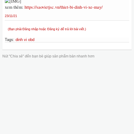
xem thêm:
https://saovietjsc.vn/thiet-bi-dinh-vi-xe-may/
23/11/21
(Bạn phải Đăng nhập hoặc Đăng ký để trả lời bài viết.)
Tags
:
dinh vi obd
Nút "Chia sẻ" đến bạn bè giúp sản phẩm bán nhanh hơn