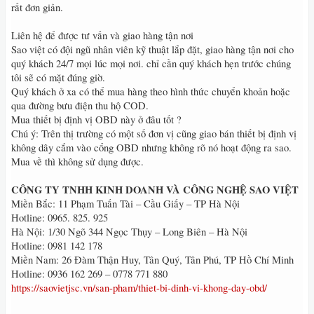
rất đơn giản.
Liên hệ để được tư vấn và giao hàng tận nơi
Sao việt có đội ngũ nhân viên kỹ thuật lắp đặt, giao hàng tận nơi cho
quý khách 24/7 mọi lúc mọi nơi. chỉ cần quý khách hẹn trước chúng
tôi sẽ có mặt đúng giờ.
Quý khách ở xa có thể mua hàng theo hình thức chuyển khoản hoặc
qua đường bưu điện thu hộ COD.
Mua thiết bị định vị OBD này ở đâu tốt ?
Chú ý: Trên thị trường có một số đơn vị cũng giao bán thiết bị định vị
không dây cắm vào cổng OBD nhưng không rõ nó hoạt động ra sao.
Mua về thì không sử dụng được.
CÔNG TY TNHH KINH DOANH VÀ CÔNG NGHỆ SAO VIỆT
Miền Bắc: 11 Phạm Tuấn Tài – Cầu Giấy – TP Hà Nội
Hotline: 0965. 825. 925
Hà Nội: 1/30 Ngõ 344 Ngọc Thụy – Long Biên – Hà Nội
Hotline: 0981 142 178
Miền Nam: 26 Đàm Thận Huy, Tân Quý, Tân Phú, TP Hồ Chí Minh
Hotline: 0936 162 269 – 0778 771 880
https://saovietjsc.vn/san-pham/thiet-bi-dinh-vi-khong-day-obd/