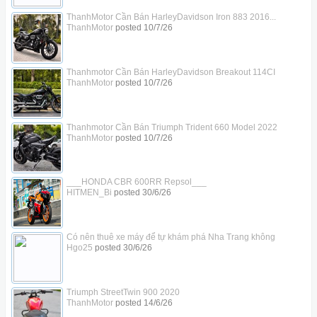
ThanhMotor Cần Bán HarleyDavidson Iron 883 2016...
ThanhMotor
posted
10/7/26
Thanhmotor Cần Bán HarleyDavidson Breakout 114CI
ThanhMotor
posted
10/7/26
Thanhmotor Cần Bán Triumph Trident 660 Model 2022
ThanhMotor
posted
10/7/26
___HONDA CBR 600RR Repsol___
HITMEN_Bi
posted
30/6/26
Có nên thuê xe máy để tự khám phá Nha Trang không
Hgo25
posted
30/6/26
Triumph StreetTwin 900 2020
ThanhMotor
posted
14/6/26