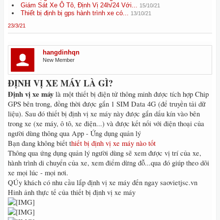
Giám Sát Xe Ô Tô, Định Vị 24h/24 Với...
15/10/21
Thiết bị định bị gps hành trình xe có...
13/10/21
23/3/21
hangdinhqn
New Member
ĐỊNH VỊ XE MÁY LÀ GÌ?
Định vị xe máy
là một thiết bị điện tử thông minh được tích hợp Chip
GPS bên trong, đồng thời được gắn 1 SIM Data 4G (để truyền tải dữ
liệu). Sau đó thiết bị định vị xe máy này được gắn dấu kín vào bên
trong xe (xe máy, ô tô, xe điện...) và được kết nối với điện thoại của
người dùng thông qua App - Ứng dụng quản lý
Bạn đang không biết t
hiết bị định vị xe máy nào tốt
Thông qua ứng dụng quản lý người dùng sẽ xem được vị trí của xe,
hành trình di chuyển của xe, xem điểm dừng đỗ...qua đó giúp theo dõi
xe mọi lúc - mọi nơi.
QÚy khách có nhu cầu lắp định vị xe máy đến ngay saovietjsc.vn
Hinh ảnh thực tế của thiết bị định vị xe máy