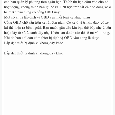
các bạn quản lý phương tiện ngắn hạn. Thích thì bạn cắm vào cho nó
hoạt động, không thích bạn lại bỏ ra. Phù hợp trên tất cả các dòng xe ô
tô. ” Xe nào cũng có cổng OBD này”.
Một số vị trí lắp định vị OBD của mỗi loại xe khác nhau
Cổng OBD chờ sẵn trên xe rất đơn giản. Có xe ở vị trí kín đáo, có xe
lại thể hiện ra bên ngoài. Bạn muốn gắn dấu kín bạn thể bóp nhẹ 2 bên
hoặc lấy tô vít 2 cạnh đẩy nhẹ 1 bên sau đó ấn rắc đó sẽ tụt vào trong.
Khi đó bạn chỉ cần cắm thiết bị định vị OBD vào cổng là được.
Lắp đặt thiết bị định vị không dây khác
Lắp đặt thiết bị định vị không dây khác