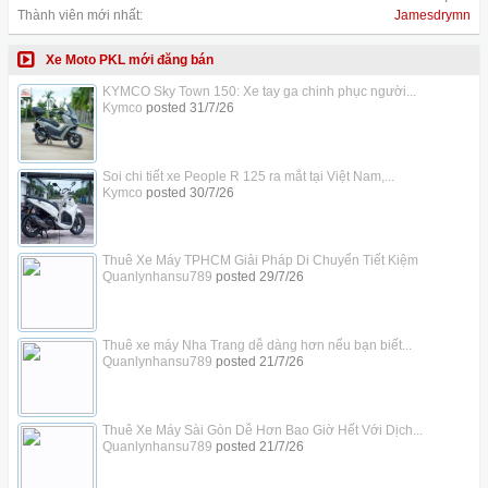
Thành viên mới nhất:
Jamesdrymn
Xe Moto PKL mới đăng bán
KYMCO Sky Town 150: Xe tay ga chinh phục người...
Kymco
posted
31/7/26
Soi chi tiết xe People R 125 ra mắt tại Việt Nam,...
Kymco
posted
30/7/26
Thuê Xe Máy TPHCM Giải Pháp Di Chuyển Tiết Kiệm
Quanlynhansu789
posted
29/7/26
Thuê xe máy Nha Trang dễ dàng hơn nếu bạn biết...
Quanlynhansu789
posted
21/7/26
Thuê Xe Máy Sài Gòn Dễ Hơn Bao Giờ Hết Với Dịch...
Quanlynhansu789
posted
21/7/26