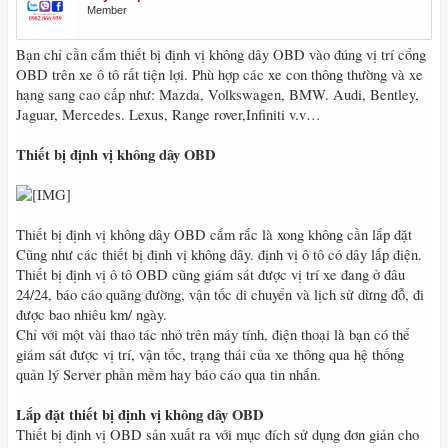
Member
Bạn chỉ cần cắm thiết bị định vị không dây OBD vào đúng vị trí cổng
OBD trên xe ô tô rất tiện lợi. Phù hợp các xe con thông thường và xe
hạng sang cao cấp như: Mazda, Volkswagen, BMW. Audi, Bentley,
Jaguar, Mercedes. Lexus, Range rover,Infiniti v.v…
Thiết bị định vị không dây OBD
Thiết bị định vị không dây OBD cắm rắc là xong không cần lắp đặt
Cũng như các thiết bị định vị không dây. định vị ô tô có dây lắp điện.
Thiết bị định vị ô tô OBD cũng giám sát được vị trí xe đang ở đâu
24/24, báo cáo quãng đường, vận tốc di chuyển và lịch sử dừng đỗ, đi
được bao nhiêu km/ ngày.
Chỉ với một vài thao tác nhỏ trên máy tính, điện thoại là bạn có thể
giám sát được vị trí, vận tốc, trạng thái của xe thông qua hệ thống
quản lý Server phần mềm hay báo cáo qua tin nhắn.
Lắp đặt thiết bị định vị không dây OBD
Thiết bị định vị OBD sản xuất ra với mục đích sử dụng đơn giản cho