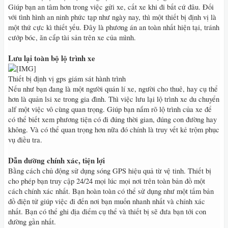
Giúp bạn an tâm hơn trong việc gửi xe, cất xe khi đi bất cứ đâu. Đối
với tình hình an ninh phức tạp như ngày nay, thì một thiết bị định vị là
một thứ cực kì thiết yếu. Đây là phương án an toàn nhất hiện tại, tránh
cướp bóc, ăn cắp tài sản trên xe của mình.
Lưu lại toàn bộ lộ trình xe
Thiết bị định vị gps giám sát hành trình
Nếu như bạn đang là một người quán lí xe, người cho thuê, hay cụ thể
hơn là quản lsi xe trong gia đình. Thì việc lưu lại lộ trình xe du chuyển
alf một việc vô cùng quan trọng. Giúp bạn nắm rõ lộ trình của xe để
có thể biết xem phương tiện có đi đúng thời gian, đúng con đường hay
không. Và có thể quan trọng hơn nữa đó chính là truy vết kẻ trộm phục
vụ điều tra.
Dẫn đường chính xác, tiện lợi
Bằng cách chủ động sử dụng sóng GPS hiệu quả từ vệ tinh. Thiết bị
cho phép bạn truy cập 24/24 mọi lúc mọi nơi trên toàn bản đồ một
cách chính xác nhất. Bạn hoàn toàn có thể sử dụng như một tấm bản
đồ điện tử giúp việc đi đến nơi bạn muốn nhanh nhất và chính xác
nhất. Bạn có thể ghi địa điểm cụ thể và thiết bị sẽ đưa bạn tới con
đường gần nhất.