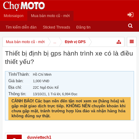
Motosaigon
Mua bán moto cũ - mới
Tìm kiếm diễn đàn
Sticked Threads
Đăng tin
Mua bán moto cũ - mới
...
Định vị GPS
Thiết bị định bị gps hành trình xe có là điều
thiết yếu?
Tỉnh/Thành:
Hồ Chí Minh
Giá bán:
1,000 VNĐ
Địa chỉ:
22C Ngô Đức Kế
Thông tin:
13/10/21
, 1 Trả lời, 6,994 Đọc
CẢNH BÁO! Các bạn nên đến tận nơi xem xe (hàng hóa) và
gặp mặt giao dịch trực tiếp. KHÔNG NÊN chuyển khoản khi
chưa gặp mặt, tránh trường hợp lừa đảo và nhận hàng hóa
không đúng sự thật.
duyviettech1