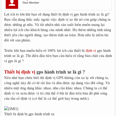
New Member
Lợi ích to lớn khi bạn sử dụng thiết bị định vị gps hành trình xe là gì?
Bạn vẫn đang thắc mắc ngoài việc định vị xe thì nó còn giúp chúng ta
được những gì nữa. Và tất nhiên nhà sản xuất luôn muốn mang lại
nhiều lợi ích cho khách hàng của mình nhất. Họ thêm những tính năng
thiết yếu cho người dùng, tạo thêm tính an toàn. Hơn nữa là niềm tin
đối với sản phẩm.
Trước khi bạn muốn hiểu rõ 100% lợi ích của thiết bị
định vị
gps hành
trình xe là gì. Thì điều đầu tiên bạn cần hiểu rõ rằng bản chất của định
vị gps là gì ?
Thiết bị định vị
gps hành trình xe là gì ?
Nếu như bạn chưa biết thì định vị GPS không còn xa lạ với chúng ta,
công nghệ này đã có từ rất lâu và dần được áp dụng vào đời sống. Và
nhiều mặt ứng dụng khác nhau, nhu cầu khác nhau. Chúng ta có thể
định vị và xem được vị trí chủ thế ở bất kì đâu trên bản đồ phủ sóng
của tần số định vị (có thể là cả thể giới hay trong nước).
Thiết bị định bị gps hành trình xe