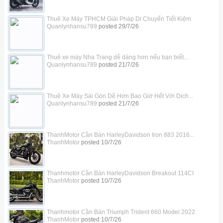
Thuê Xe Máy TPHCM Giải Pháp Di Chuyển Tiết Kiệm
Quanlynhansu789
posted
29/7/26
Thuê xe máy Nha Trang dễ dàng hơn nếu bạn biết...
Quanlynhansu789
posted
21/7/26
Thuê Xe Máy Sài Gòn Dễ Hơn Bao Giờ Hết Với Dịch...
Quanlynhansu789
posted
21/7/26
ThanhMotor Cần Bán HarleyDavidson Iron 883 2016...
ThanhMotor
posted
10/7/26
Thanhmotor Cần Bán HarleyDavidson Breakout 114CI
ThanhMotor
posted
10/7/26
Thanhmotor Cần Bán Triumph Trident 660 Model 2022
ThanhMotor
posted
10/7/26