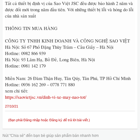
Tất cả thiết bị định vị của Sao Việt JSC đều được bảo hành 2 năm và
được đổi mới trong năm đầu tiên. Với những thiết bị lỗi và hỏng do lỗi
của nhà sản xuất
THÔNG TIN MUA HÀNG
CÔNG TY TNHH KINH DOANH VÀ CÔNG NGHỆ SAO VIỆT
Hà Nội: Số 67 Phố Đặng Thùy Trâm – Cầu Giấy – Hà Nội
Hotline: 0982 866 939
Hà Nội: 93 Lâm Hạ, Bồ Đề, Long Biên, Hà Nội
Hotline: 0981 142 179
Miền Nam: 26 Đàm Thận Huy, Tân Qúy, Tân Phú, TP Hồ Chí Minh
Hotline: 0936 162 269 – 0778 771 880
xem chi tiết:
https://saovietjsc.vn/dinh-vi-xe-may-nao-tot/
27/10/21
(Bạn phải Đăng nhập hoặc Đăng ký để trả lời bài viết.)
Nút "Chia sẻ" đến bạn bè giúp sản phẩm bán nhanh hơn