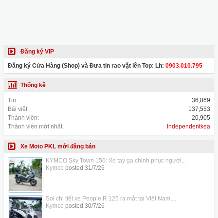
Đăng ký VIP
Đăng ký Cửa Hàng (Shop) và Đưa tin rao vặt lên Top: Lh:
0903.010.795
Thống kê
Tin:
36,869
Bài viết:
137,553
Thành viên:
20,905
Thành viên mới nhất:
Independentkea
Xe Moto PKL mới đăng bán
KYMCO Sky Town 150: Xe tay ga chinh phục người...
Kymco
posted
31/7/26
Soi chi tiết xe People R 125 ra mắt tại Việt Nam,...
Kymco
posted
30/7/26