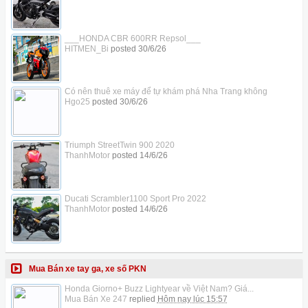
___HONDA CBR 600RR Repsol___
HITMEN_Bi
posted
30/6/26
Có nên thuê xe máy để tự khám phá Nha Trang không
Hgo25
posted
30/6/26
Triumph StreetTwin 900 2020
ThanhMotor
posted
14/6/26
Ducati Scrambler1100 Sport Pro 2022
ThanhMotor
posted
14/6/26
Mua Bán xe tay ga, xe số PKN
Honda Giorno+ Buzz Lightyear về Việt Nam? Giá...
Mua Bán Xe 247
replied
Hôm nay lúc 15:57