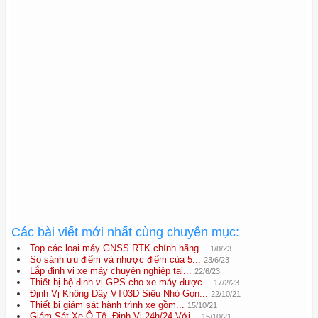
Các bài viết mới nhất cùng chuyên mục:
Top các loại máy GNSS RTK chính hãng...
1/8/23
So sánh ưu điểm và nhược điểm của 5...
23/6/23
Lắp định vị xe máy chuyên nghiệp tại...
22/6/23
Thiết bị bộ định vị GPS cho xe máy được...
17/2/23
Định Vị Không Dây VT03D Siêu Nhỏ Gọn...
22/10/21
Thiết bị giám sát hành trình xe gồm...
15/10/21
Giám Sát Xe Ô Tô, Định Vị 24h/24 Với...
15/10/21