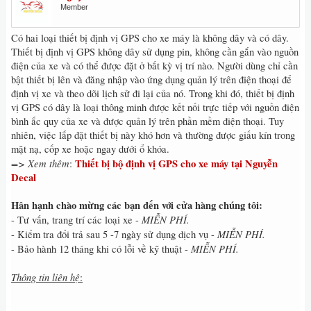
Member
Có hai loại thiết bị định vị GPS cho xe máy là không dây và có dây.
Thiết bị định vị GPS không dây sử dụng pin, không cần gắn vào nguồn
điện của xe và có thể được đặt ở bất kỳ vị trí nào. Người dùng chỉ cần
bật thiết bị lên và đăng nhập vào ứng dụng quản lý trên điện thoại để
định vị xe và theo dõi lịch sử đi lại của nó. Trong khi đó, thiết bị định
vị GPS có dây là loại thông minh được kết nối trực tiếp với nguồn điện
bình ắc quy của xe và được quản lý trên phần mềm điện thoại. Tuy
nhiên, việc lắp đặt thiết bị này khó hơn và thường được giấu kín trong
mặt nạ, cốp xe hoặc ngay dưới ổ khóa.
=> Xem thêm
Thiết bị bộ định vị GPS cho xe máy tại Nguyễn
:
Decal
Hân hạnh chào mừng các bạn đến với cửa hàng chúng tôi:
MIỄN PHÍ.
- Tư vấn, trang trí các loại xe -
MIỄN PHÍ.
- Kiểm tra đổi trả sau 5 -7 ngày sử dụng dịch vụ -
MIỄN PHÍ.
- Bảo hành 12 tháng khi có lỗi về kỹ thuật -
Thông tin liên hệ
: