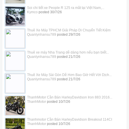
Soi chi tiết xe People R 125 ra mắt tại Việt Nam,...
Kymco
posted
30/7/26
Thuê Xe Máy TPHCM Giải Pháp Di Chuyển Tiết Kiệm
Quanlynhansu789
posted
29/7/26
Thuê xe máy Nha Trang dễ dàng hơn nếu bạn biết...
Quanlynhansu789
posted
21/7/26
Thuê Xe Máy Sài Gòn Dễ Hơn Bao Giờ Hết Với Dịch...
Quanlynhansu789
posted
21/7/26
ThanhMotor Cần Bán HarleyDavidson Iron 883 2016...
ThanhMotor
posted
10/7/26
Thanhmotor Cần Bán HarleyDavidson Breakout 114CI
ThanhMotor
posted
10/7/26