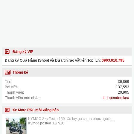
Đăng ký VIP
Đăng ký Cửa Hàng (Shop) và Đưa tin rao vặt lên Top: Lh:
0903.010.795
Thống kê
Tin:
36,869
Bài viết:
137,553
Thành viên:
20,905
Thành viên mới nhất:
Independentkea
Xe Moto PKL mới đăng bán
KYMCO Sky Town 150: Xe tay ga chinh phục người...
Kymco
posted
31/7/26