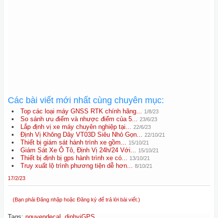
Các bài viết mới nhất cùng chuyên mục:
Top các loại máy GNSS RTK chính hãng...
1/8/23
So sánh ưu điểm và nhược điểm của 5...
23/6/23
Lắp định vị xe máy chuyên nghiệp tại...
22/6/23
Định Vị Không Dây VT03D Siêu Nhỏ Gọn...
22/10/21
Thiết bị giám sát hành trình xe gồm...
15/10/21
Giám Sát Xe Ô Tô, Định Vị 24h/24 Với...
15/10/21
Thiết bị định bị gps hành trình xe có...
13/10/21
Truy xuất lộ trình phương tiện dễ hơn...
8/10/21
17/2/23
(Bạn phải Đăng nhập hoặc Đăng ký để trả lời bài viết.)
Tags
:
nguyendecal
,
dinhviGPS