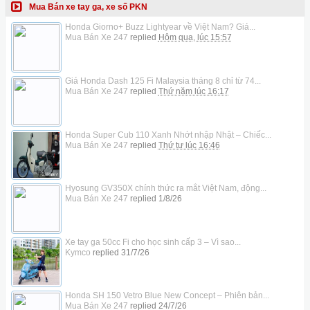
Mua Bán xe tay ga, xe số PKN
Honda Giorno+ Buzz Lightyear về Việt Nam? Giá...
Mua Bán Xe 247
replied
Hôm qua, lúc 15:57
Giá Honda Dash 125 Fi Malaysia tháng 8 chỉ từ 74...
Mua Bán Xe 247
replied
Thứ năm lúc 16:17
Honda Super Cub 110 Xanh Nhớt nhập Nhật – Chiếc...
Mua Bán Xe 247
replied
Thứ tư lúc 16:46
Hyosung GV350X chính thức ra mắt Việt Nam, động...
Mua Bán Xe 247
replied
1/8/26
Xe tay ga 50cc Fi cho học sinh cấp 3 – Vì sao...
Kymco
replied
31/7/26
Honda SH 150 Vetro Blue New Concept – Phiên bản...
Mua Bán Xe 247
replied
24/7/26