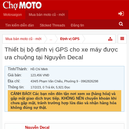
Motosaigon
Mua bán moto cũ - mới
Tìm kiếm diễn đàn
Sticked Threads
Đăng tin
Mua bán moto cũ - mới
...
Định vị GPS
Thiết bị bộ định vị GPS cho xe máy được
ưa chuộng tại Nguyễn Decal
Tỉnh/Thành:
Hồ Chí Minh
Giá bán:
123,456 VNĐ
Địa chỉ:
434/5 Phạm Văn Chiêu, Phường 9 - 0962826298
Thông tin:
17/2/23
, 0 Trả lời, 5,921 Đọc
CẢNH BÁO! Các bạn nên đến tận nơi xem xe (hàng hóa) và
gặp mặt giao dịch trực tiếp. KHÔNG NÊN chuyển khoản khi
chưa gặp mặt, tránh trường hợp lừa đảo và nhận hàng hóa
không đúng sự thật.
Nguyễn Decal