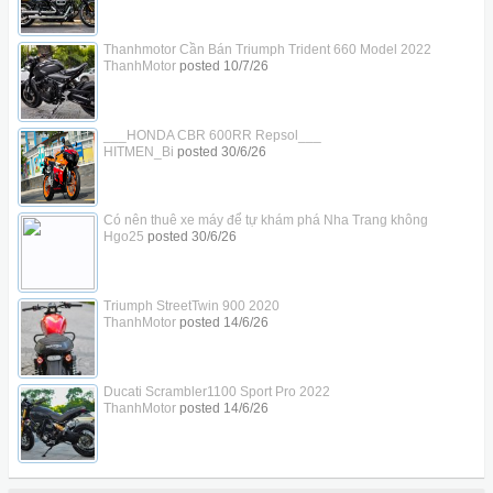
Thanhmotor Cần Bán Triumph Trident 660 Model 2022
ThanhMotor
posted
10/7/26
___HONDA CBR 600RR Repsol___
HITMEN_Bi
posted
30/6/26
Có nên thuê xe máy để tự khám phá Nha Trang không
Hgo25
posted
30/6/26
Triumph StreetTwin 900 2020
ThanhMotor
posted
14/6/26
Ducati Scrambler1100 Sport Pro 2022
ThanhMotor
posted
14/6/26