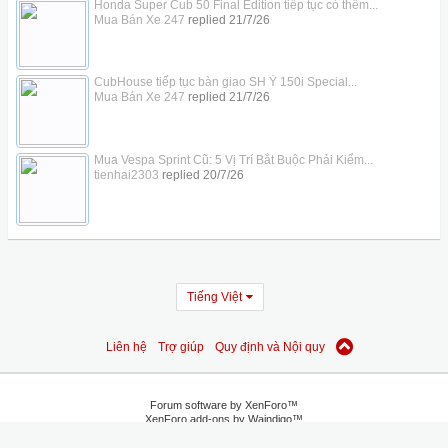
Honda Super Cub 50 Final Edition tiếp tục có thêm...
Mua Bán Xe 247
replied
21/7/26
CubHouse tiếp tục bàn giao SH Ý 150i Special...
Mua Bán Xe 247
replied
21/7/26
Mua Vespa Sprint Cũ: 5 Vị Trí Bắt Buộc Phải Kiểm...
tienhai2303
replied
20/7/26
Tiếng Việt
Liên hệ
Trợ giúp
Quy định và Nội quy
Forum software by XenForo™
XenForo add-ons by Waindigo™