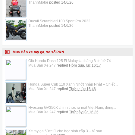
ThanhMotor
posted
14/6/26
Ducati Scrambler1100 Sport Pro 2022
ThanhMotor
posted
14/6/26
Mua Bán xe tay ga, xe số PKN
Giá Honda Dash 125 Fi Malaysia tháng 8 chỉ từ 74...
Mua Bán Xe 247
replied
Hôm qua, lúc 16:17
Honda Super Cub 110 Xanh Nhớt nhập Nhật – Chiếc...
Mua Bán Xe 247
replied
Thứ tư lúc 16:46
Hyosung GV350X chính thức ra mắt Việt Nam, động...
Mua Bán Xe 247
replied
Thứ bảy lúc 16:36
Xe tay ga 50cc Fi cho học sinh cấp 3 – Vì sao...