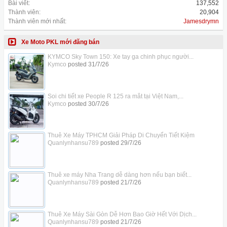
Bài viết:
137,552
Thành viên:
20,904
Thành viên mới nhất:
Jamesdrymn
Xe Moto PKL mới đăng bán
KYMCO Sky Town 150: Xe tay ga chinh phục người...
Kymco
posted
31/7/26
Soi chi tiết xe People R 125 ra mắt tại Việt Nam,...
Kymco
posted
30/7/26
Thuê Xe Máy TPHCM Giải Pháp Di Chuyển Tiết Kiệm
Quanlynhansu789
posted
29/7/26
Thuê xe máy Nha Trang dễ dàng hơn nếu bạn biết...
Quanlynhansu789
posted
21/7/26
Thuê Xe Máy Sài Gòn Dễ Hơn Bao Giờ Hết Với Dịch...
Quanlynhansu789
posted
21/7/26