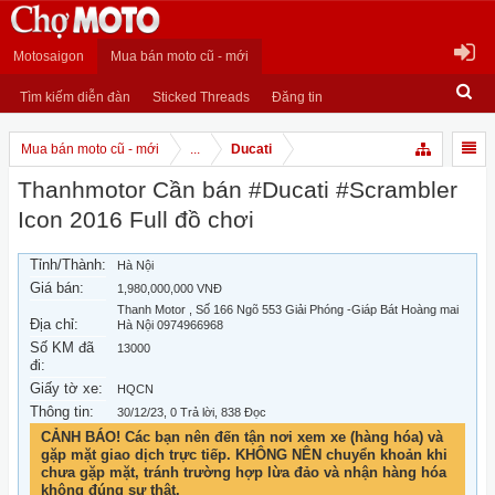
Motosaigon
Mua bán moto cũ - mới
Tìm kiếm diễn đàn
Sticked Threads
Đăng tin
Mua bán moto cũ - mới
...
Ducati
Thanhmotor Cần bán #Ducati #Scrambler
Icon 2016 Full đồ chơi
Tỉnh/Thành:
Hà Nội
Giá bán:
1,980,000,000 VNĐ
Thanh Motor , Số 166 Ngõ 553 Giải Phóng -Giáp Bát Hoàng mai
Địa chỉ:
Hà Nội 0974966968
Số KM đã
13000
đi:
Giấy tờ xe:
HQCN
Thông tin:
30/12/23
, 0 Trả lời, 838 Đọc
CẢNH BÁO! Các bạn nên đến tận nơi xem xe (hàng hóa) và
gặp mặt giao dịch trực tiếp. KHÔNG NÊN chuyển khoản khi
chưa gặp mặt, tránh trường hợp lừa đảo và nhận hàng hóa
không đúng sự thật.