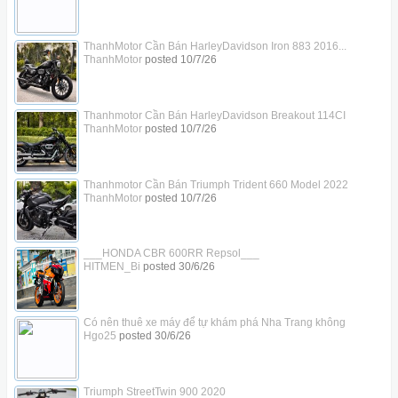
ThanhMotor Cần Bán HarleyDavidson Iron 883 2016...
ThanhMotor
posted
10/7/26
Thanhmotor Cần Bán HarleyDavidson Breakout 114CI
ThanhMotor
posted
10/7/26
Thanhmotor Cần Bán Triumph Trident 660 Model 2022
ThanhMotor
posted
10/7/26
___HONDA CBR 600RR Repsol___
HITMEN_Bi
posted
30/6/26
Có nên thuê xe máy để tự khám phá Nha Trang không
Hgo25
posted
30/6/26
Triumph StreetTwin 900 2020