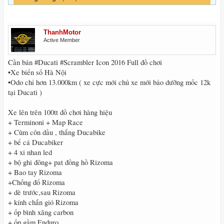
ThanhMotor
Active Member
Cần bán #Ducati #Scrambler Icon 2016 Full đồ chơi
•Xe biển số Hà Nội
•Odo chỉ hơn 13.000km ( xe cực mới chủ xe mới bảo dưỡng mốc 12k
tại Ducati )
Xe lên trên 100tt đồ chơi hàng hiệu
+ Terminoni + Map Race
+ Cùm côn dầu , thắng Ducabike
+ bể cá Ducabiker
+ 4 xi nhan led
+ bộ ghi đông+ pat đồng hồ Rizoma
+ Bao tay Rizoma
+Chống đổ Rizoma
+ dè trước,sau Rizoma
+ kính chắn gió Rizoma
+ ốp bình xăng carbon
+ ốp gầm Enduro