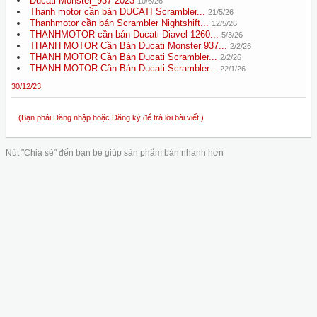
Ducati Monster_937 2023
10/6/26
Thanh motor cần bán DUCATI Scrambler...
21/5/26
Thanhmotor cần bán Scrambler Nightshift...
12/5/26
THANHMOTOR cần bán Ducati Diavel 1260...
5/3/26
THANH MOTOR Cần Bán Ducati Monster 937...
2/2/26
THANH MOTOR Cần Bán Ducati Scrambler...
2/2/26
THANH MOTOR Cần Bán Ducati Scrambler...
22/1/26
30/12/23
(Bạn phải Đăng nhập hoặc Đăng ký để trả lời bài viết.)
Nút "Chia sẻ" đến bạn bè giúp sản phẩm bán nhanh hơn