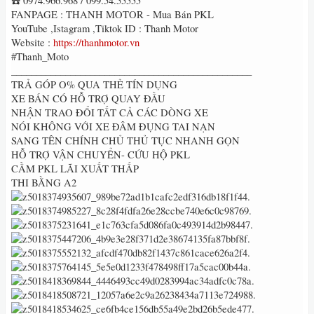
☎️ 0974.966.968 / 099.54.55555
FANPAGE : THANH MOTOR - Mua Bán PKL
YouTube ,Istagram ,Tiktok ID : Thanh Motor
Website :
https://thanhmotor.vn
#Thanh_Moto
_________________________________________________
TRẢ GÓP O% QUA THẺ TÍN DỤNG
XE BÁN CÓ HỖ TRỢ QUAY ĐẦU
NHẬN TRAO ĐỔI TẤT CẢ CÁC DÒNG XE
NÓI KHÔNG VỚI XE ĐÂM ĐỤNG TAI NẠN
SANG TÊN CHÍNH CHỦ THỦ TỤC NHANH GỌN
HỖ TRỢ VẬN CHUYỂN- CỨU HỘ PKL
CẦM PKL LÃI XUẤT THẤP
THI BẰNG A2