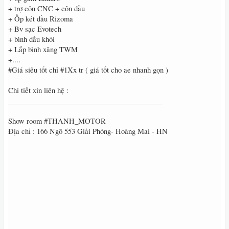
+ trợ côn CNC + côn dầu
+ Ốp két dầu Rizoma
+ Bv sạc Evotech
+ bình dầu khói
+ Lắp bình xăng TWM
+....
#Giá siêu tốt chỉ #1Xx tr ( giá tốt cho ae nhanh gọn )
Chi tiết xin liên hệ :
___________________________________________
Show room #THANH_MOTOR
Địa chỉ : 166 Ngõ 553 Giải Phóng- Hoàng Mai - HN