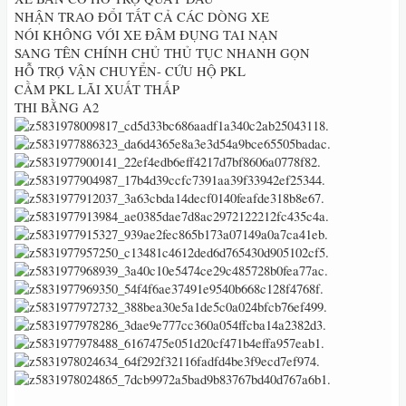
NHẬN TRAO ĐỔI TẤT CẢ CÁC DÒNG XE
NÓI KHÔNG VỚI XE ĐÂM ĐỤNG TAI NẠN
SANG TÊN CHÍNH CHỦ THỦ TỤC NHANH GỌN
HỖ TRỢ VẬN CHUYỂN- CỨU HỘ PKL
CẦM PKL LÃI XUẤT THẤP
THI BẰNG A2