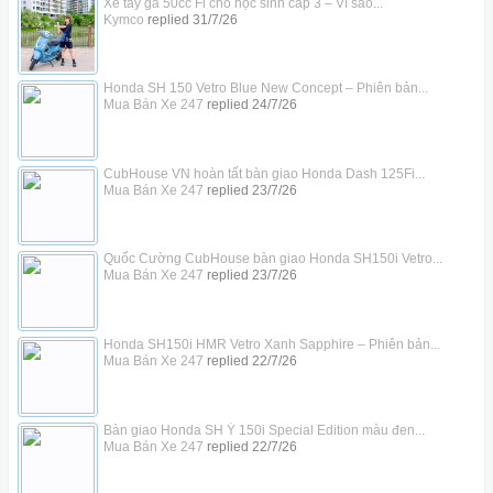
Xe tay ga 50cc Fi cho học sinh cấp 3 – Vì sao...
Kymco
replied
31/7/26
Honda SH 150 Vetro Blue New Concept – Phiên bản...
Mua Bán Xe 247
replied
24/7/26
CubHouse VN hoàn tất bàn giao Honda Dash 125Fi...
Mua Bán Xe 247
replied
23/7/26
Quốc Cường CubHouse bàn giao Honda SH150i Vetro...
Mua Bán Xe 247
replied
23/7/26
Honda SH150i HMR Vetro Xanh Sapphire – Phiên bản...
Mua Bán Xe 247
replied
22/7/26
Bàn giao Honda SH Ý 150i Special Edition màu đen...
Mua Bán Xe 247
replied
22/7/26