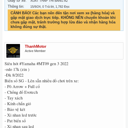
Giấy tờ xe:
XUẤT THẤP THI BẰNG A2
Thông tin:
15/9/24
, 0 Trả lời, 1,782 Đọc
CẢNH BÁO! Các bạn nên đến tận nơi xem xe (hàng hóa) và
gặp mặt giao dịch trực tiếp. KHÔNG NÊN chuyển khoản khi
chưa gặp mặt, tránh trường hợp lừa đảo và nhận hàng hóa
không đúng sự thật.
ThanhMotor
Active Member
Siêu hót #Yamaha #MT09 gen 3 2022
-odo 17k (zin )
-Đk 8/2022
Biển số SG - Lên sẵn nhiều đồ chơi trên xe:
- Pô Arrow + Full cổ
- Chống đổ Evotech
- Tay xách
- Kính chắn gió
- Bảo vệ két
- Xi nhan led trước
- Pat biển số
- Xi nhan sau led