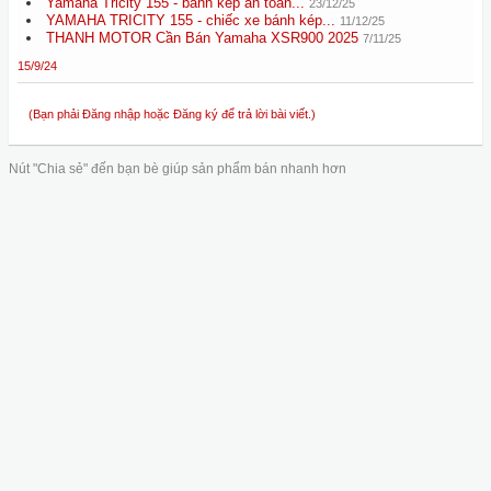
Yamaha Tricity 155 - bánh kép an toàn...
23/12/25
YAMAHA TRICITY 155 - chiếc xe bánh kép...
11/12/25
THANH MOTOR Cần Bán Yamaha XSR900 2025
7/11/25
15/9/24
(Bạn phải Đăng nhập hoặc Đăng ký để trả lời bài viết.)
Nút "Chia sẻ" đến bạn bè giúp sản phẩm bán nhanh hơn