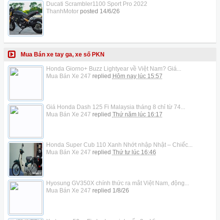
Ducati Scrambler1100 Sport Pro 2022
ThanhMotor
posted
14/6/26
Mua Bán xe tay ga, xe số PKN
Honda Giorno+ Buzz Lightyear về Việt Nam? Giá...
Mua Bán Xe 247
replied
Hôm nay lúc 15:57
Giá Honda Dash 125 Fi Malaysia tháng 8 chỉ từ 74...
Mua Bán Xe 247
replied
Thứ năm lúc 16:17
Honda Super Cub 110 Xanh Nhớt nhập Nhật – Chiếc...
Mua Bán Xe 247
replied
Thứ tư lúc 16:46
Hyosung GV350X chính thức ra mắt Việt Nam, động...
Mua Bán Xe 247
replied
1/8/26