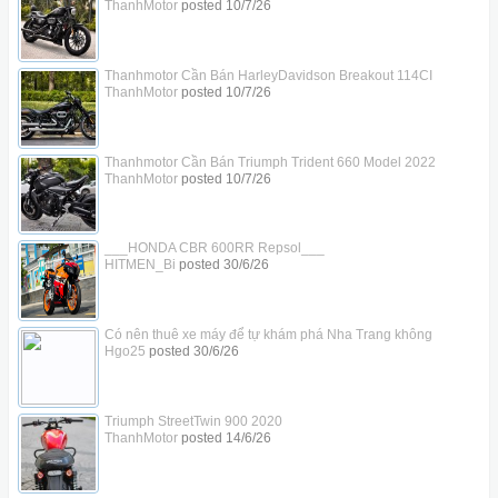
ThanhMotor
posted
10/7/26
Thanhmotor Cần Bán HarleyDavidson Breakout 114CI
ThanhMotor
posted
10/7/26
Thanhmotor Cần Bán Triumph Trident 660 Model 2022
ThanhMotor
posted
10/7/26
___HONDA CBR 600RR Repsol___
HITMEN_Bi
posted
30/6/26
Có nên thuê xe máy để tự khám phá Nha Trang không
Hgo25
posted
30/6/26
Triumph StreetTwin 900 2020
ThanhMotor
posted
14/6/26