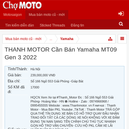
Motosaigon
Mua bán moto cũ - mới
Tìm kiếm diễn đàn
Sticked Threads
Đăng tin
Mua bán moto cũ - mới
...
Yamaha
THANH MOTOR Cần Bán Yamaha MT09
Gen 3 2022
Tỉnh/Thành:
Hà Nội
Giá bán:
239,000,000 VNĐ
Địa chỉ:
Số 166 Ngõ 553 Giải Phóng -Giáp Bát
Số KM đã
17000
đi:
HQCN Xem Xe tại #Thanh_Motor Đc : Số 166 Ngõ 553 Giải
Phóng- Hoàng Mai - HN ☎️ Hotline - Zalo : 0974966968 /
0995455555 Website : www.Thanhmotor. vn Fᴀɴᴘᴀɢᴇ : Thanh
Motor - Mua Bán PKL Youtube ,TikToK : Thanh Motor TRẢ GÓP
QUA THẺ TÍN DỤNG XE BÁN CÓ HỖ TRỢ QUAY ĐẦU NHẬN
TRAO ĐỔI TẤT CẢ CÁC DÒNG XE NÓI KHÔNG VỚI XE ĐÂM
ĐỤNG TAI NẠN SANG TÊN CHÍNH CHỦ THỦ TỤC NHANH
GỌN HỖ TRỢ VẬN CHUYỂN- CỨU HỘ PKL CẦM XE LÃI