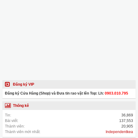
Đăng ký VIP
Đăng ký Cửa Hàng (Shop) và Đưa tin rao vặt lên Top: Lh:
0903.010.795
Thống kê
Tin:
36,869
Bài viết:
137,553
Thành viên:
20,905
Thành viên mới nhất:
Independentkea