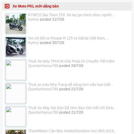
Xe Moto PKL mới đăng bán
KYMCO Sky Town 150: Xe tay ga chinh phục người...
Kymco
posted
31/7/26
Soi chi tiết xe People R 125 ra mắt tại Việt Nam,...
Kymco
posted
30/7/26
Thuê Xe Máy TPHCM Giải Pháp Di Chuyển Tiết Kiệm
Quanlynhansu789
posted
29/7/26
Thuê xe máy Nha Trang dễ dàng hơn nếu bạn biết...
Quanlynhansu789
posted
21/7/26
Thuê Xe Máy Sài Gòn Dễ Hơn Bao Giờ Hết Với Dịch...
Quanlynhansu789
posted
21/7/26
ThanhMotor Cần Bán HarleyDavidson Iron 883 2016...