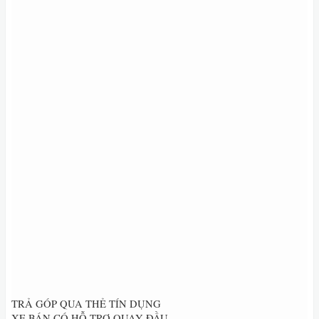
TRẢ GÓP QUA THẺ TÍN DỤNG
XE BÁN CÓ HỖ TRỢ QUAY ĐẦU