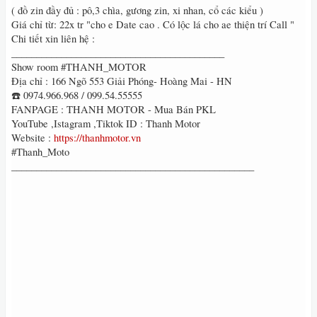
( đồ zin đầy đủ : pô,3 chìa, gương zin, xi nhan, cổ các kiểu )
Giá chỉ từ: 22x tr "cho e Date cao . Có lộc lá cho ae thiện trí Call "
Chi tiết xin liên hệ :
___________________________________________
Show room #THANH_MOTOR
Địa chỉ : 166 Ngõ 553 Giải Phóng- Hoàng Mai - HN
☎️ 0974.966.968 / 099.54.55555
FANPAGE : THANH MOTOR - Mua Bán PKL
YouTube ,Istagram ,Tiktok ID : Thanh Motor
Website :
https://thanhmotor.vn
#Thanh_Moto
_________________________________________________