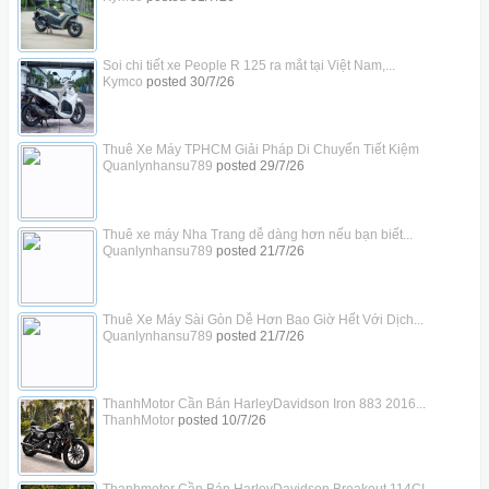
Soi chi tiết xe People R 125 ra mắt tại Việt Nam,...
Kymco
posted
30/7/26
Thuê Xe Máy TPHCM Giải Pháp Di Chuyển Tiết Kiệm
Quanlynhansu789
posted
29/7/26
Thuê xe máy Nha Trang dễ dàng hơn nếu bạn biết...
Quanlynhansu789
posted
21/7/26
Thuê Xe Máy Sài Gòn Dễ Hơn Bao Giờ Hết Với Dịch...
Quanlynhansu789
posted
21/7/26
ThanhMotor Cần Bán HarleyDavidson Iron 883 2016...
ThanhMotor
posted
10/7/26
Thanhmotor Cần Bán HarleyDavidson Breakout 114CI