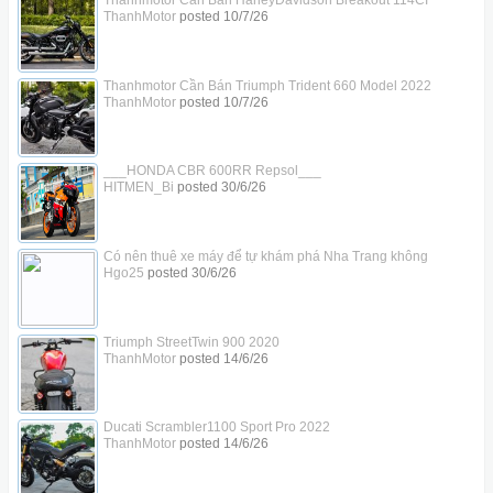
ThanhMotor
posted
10/7/26
Thanhmotor Cần Bán Triumph Trident 660 Model 2022
ThanhMotor
posted
10/7/26
___HONDA CBR 600RR Repsol___
HITMEN_Bi
posted
30/6/26
Có nên thuê xe máy để tự khám phá Nha Trang không
Hgo25
posted
30/6/26
Triumph StreetTwin 900 2020
ThanhMotor
posted
14/6/26
Ducati Scrambler1100 Sport Pro 2022
ThanhMotor
posted
14/6/26