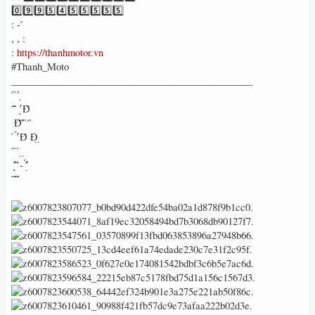
0️⃣9️⃣9️⃣5️⃣4️⃣5️⃣5️⃣5️⃣5️⃣5️⃣
: - ́
, , :
:
https://thanhmotor.vn
#Thanh_Moto
_________________________________________________
̉ ́ ̉ ́ ̣
́ ́ ̂̃ ̛̣ Đ̂̀
̣̂ Đ̂̉ ̂́ ̉ ́ ̀
́ ̂ ̛́ Đ̂ Đ̣ ̣
̂ ́ ̉ ̉ ̣ ̣
̂̃ ̛̣ ̣̂ ̂̉- ̛́ ̣̂
̂̀ ̃ ̂́ ̂́