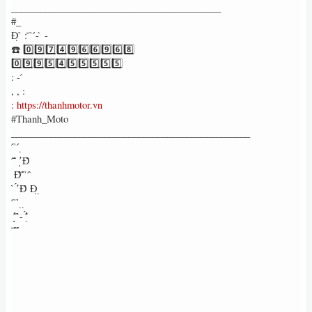
___________________________________________
#_
Đ̣ ̉ : ̃ ̉ ́- ̀ -
☎️ 0️⃣9️⃣7️⃣4️⃣9️⃣6️⃣6️⃣9️⃣6️⃣8️⃣
0️⃣9️⃣9️⃣5️⃣4️⃣5️⃣5️⃣5️⃣5️⃣5️⃣
: - ́
, , :
:
https://thanhmotor.vn
#Thanh_Moto
_________________________________________________
̉ ́ ̉ ́ ̣
́ ́ ̂̃ ̛̣ Đ̂̀
̣̂ Đ̂̉ ̂́ ̉ ́ ̀
́ ̂ ̛́ Đ̂ Đ̣ ̣
̂ ́ ̉ ̉ ̣ ̣
̂̃ ̛̣ ̣̂ ̂̉- ̛́ ̣̂
̂̀ ̃ ̂́ ̂́