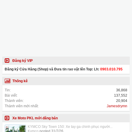
Đăng ký VIP
Đăng ký Cửa Hàng (Shop) và Đưa tin rao vặt lên Top: Lh:
0903.010.795
Thống kê
Tin:
36,868
Bài viết:
137,552
Thành viên:
20,904
Thành viên mới nhất:
Jamesdrymn
Xe Moto PKL mới đăng bán
KYMCO Sky Town 150: Xe tay ga chinh phục người...
Kymco
posted
31/7/26