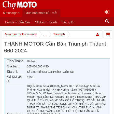
Motosaigon
Mua bán moto cũ - mới
Tìm kiếm diễn đàn
Sticked Threads
Đăng tin
Mua bán moto cũ - mới
...
Triumph
THANH MOTOR Cần Bán Triumph Trident
660 2024
Tỉnh/Thành:
Hà Nội
Giá bán:
205,000,000 VNĐ
Địa chỉ:
Số 166 Ngõ 553 Giải Phóng -Giáp Bát
Số KM đã
1900
đi:
HQCN Xem Xe tại #Thanh_Motor Đc : Số 166 Ngõ 553 Giải
Phóng- Hoàng Mai - HN ☎️ Hotline - Zalo : 0974966968 /
0995455555 Website : www.Thanhmotor. vn Fᴀɴᴘᴀɢᴇ : Thanh
Motor - Mua Bán PKL Youtube ,TikToK : Thanh Motor TRẢ GÓP
QUA THẺ TÍN DỤNG XE BÁN CÓ HỖ TRỢ QUAY ĐẦU NHẬN
TRAO ĐỔI TẤT CẢ CÁC DÒNG XE NÓI KHÔNG VỚI XE ĐÂM
ĐỤNG TAI NẠN SANG TÊN CHÍNH CHỦ THỦ TỤC NHANH
GỌN HỖ TRỢ VẬN CHUYỂN- CỨU HỘ PKL CẦM XE LÃI