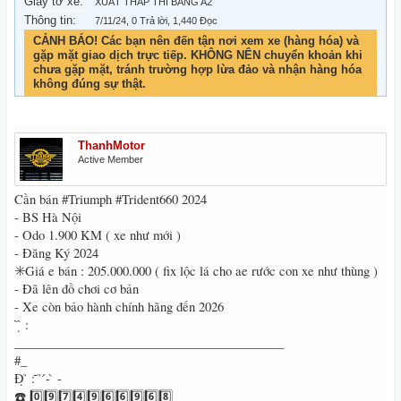
Giấy tờ xe:
XUẤT THẤP THI BẰNG A2
Thông tin:
7/11/24
, 0 Trả lời, 1,440 Đọc
CẢNH BÁO! Các bạn nên đến tận nơi xem xe (hàng hóa) và
gặp mặt giao dịch trực tiếp. KHÔNG NÊN chuyển khoản khi
chưa gặp mặt, tránh trường hợp lừa đảo và nhận hàng hóa
không đúng sự thật.
ThanhMotor
Active Member
Cần bán #Triumph #Trident660 2024
- BS Hà Nội
- Odo 1.900 KM ( xe như mới )
- Đăng Ký 2024
✳️Giá e bán : 205.000.000 ( fix lộc lá cho ae rước con xe như thùng )
- Đã lên đồ chơi cơ bản
- Xe còn bảo hành chính hãng đến 2026
̂́ ̂ ̣̂ :
___________________________________________
#_
Đ̣ ̉ : ̃ ̉ ́- ̀ -
☎️ 0️⃣9️⃣7️⃣4️⃣9️⃣6️⃣6️⃣9️⃣6️⃣8️⃣