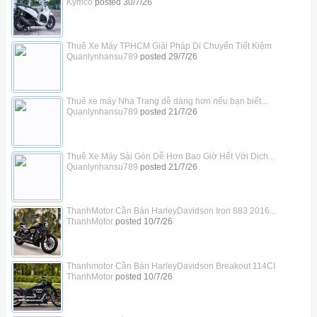
Kymco
posted
30/7/26
Thuê Xe Máy TPHCM Giải Pháp Di Chuyển Tiết Kiệm
Quanlynhansu789
posted
29/7/26
Thuê xe máy Nha Trang dễ dàng hơn nếu bạn biết...
Quanlynhansu789
posted
21/7/26
Thuê Xe Máy Sài Gòn Dễ Hơn Bao Giờ Hết Với Dịch...
Quanlynhansu789
posted
21/7/26
ThanhMotor Cần Bán HarleyDavidson Iron 883 2016...
ThanhMotor
posted
10/7/26
Thanhmotor Cần Bán HarleyDavidson Breakout 114CI
ThanhMotor
posted
10/7/26