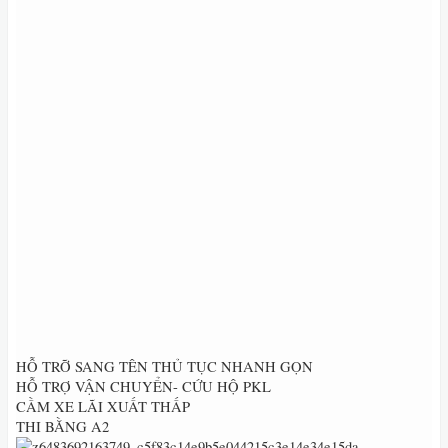
HỖ TRỠ SANG TÊN THỦ TỤC NHANH GỌN
HỖ TRỢ VẬN CHUYỂN- CỨU HỘ PKL
CẦM XE LÃI XUẤT THẤP
THI BẰNG A2