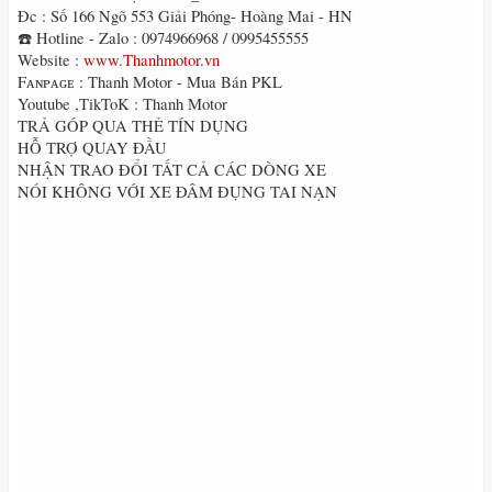
Đc : Số 166 Ngõ 553 Giải Phóng- Hoàng Mai - HN
☎️ Hotline - Zalo : 0974966968 / 0995455555
Website :
www.Thanhmotor.vn
Fᴀɴᴘᴀɢᴇ : Thanh Motor - Mua Bán PKL
Youtube ,TikToK : Thanh Motor
TRẢ GÓP QUA THẺ TÍN DỤNG
HỖ TRỢ QUAY ĐẦU
NHẬN TRAO ĐỔI TẤT CẢ CÁC DÒNG XE
NÓI KHÔNG VỚI XE ĐÂM ĐỤNG TAI NẠN