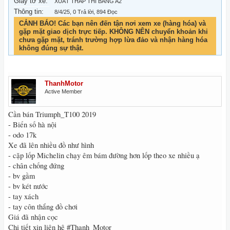
Giấy tờ xe:
XUẤT THẤP THI BẰNG A2
Thông tin:
8/4/25
, 0 Trả lời, 894 Đọc
CẢNH BÁO! Các bạn nên đến tận nơi xem xe (hàng hóa) và
gặp mặt giao dịch trực tiếp. KHÔNG NÊN chuyển khoản khi
chưa gặp mặt, tránh trường hợp lừa đảo và nhận hàng hóa
không đúng sự thật.
ThanhMotor
Active Member
Cần bán Triumph_T100 2019
- Biển số hà nội
- odo 17k
Xe đã lên nhiều đồ như hình
- cặp lốp Michelin chạy êm bám đường hơn lốp theo xe nhiều ạ
- chân chống đứng
- bv gầm
- bv két nước
- tay xách
- tay côn thắng đồ chơi
Giá đã nhận cọc
Chi tiết xin liên hệ #Thanh_Motor