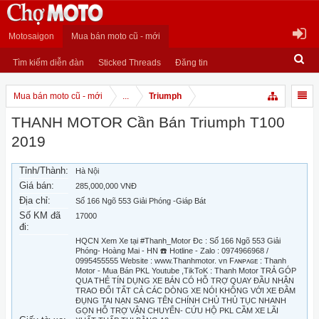
Motosaigon
Mua bán moto cũ - mới
Tìm kiếm diễn đàn
Sticked Threads
Đăng tin
Mua bán moto cũ - mới
...
Triumph
THANH MOTOR Cần Bán Triumph T100
2019
Tỉnh/Thành:
Hà Nội
Giá bán:
285,000,000 VNĐ
Địa chỉ:
Số 166 Ngõ 553 Giải Phóng -Giáp Bát
Số KM đã
17000
đi:
HQCN Xem Xe tại #Thanh_Motor Đc : Số 166 Ngõ 553 Giải
Phóng- Hoàng Mai - HN ☎️ Hotline - Zalo : 0974966968 /
0995455555 Website : www.Thanhmotor. vn Fᴀɴᴘᴀɢᴇ : Thanh
Motor - Mua Bán PKL Youtube ,TikToK : Thanh Motor TRẢ GÓP
QUA THẺ TÍN DỤNG XE BÁN CÓ HỖ TRỢ QUAY ĐẦU NHẬN
TRAO ĐỔI TẤT CẢ CÁC DÒNG XE NÓI KHÔNG VỚI XE ĐÂM
ĐỤNG TAI NẠN SANG TÊN CHÍNH CHỦ THỦ TỤC NHANH
GỌN HỖ TRỢ VẬN CHUYỂN- CỨU HỘ PKL CẦM XE LÃI