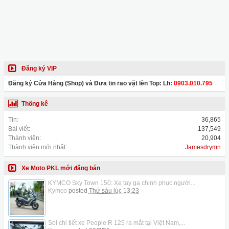
Đăng ký VIP
Đăng ký Cửa Hàng (Shop) và Đưa tin rao vặt lên Top: Lh:
0903.010.795
Thống kê
Tin:
36,865
Bài viết:
137,549
Thành viên:
20,904
Thành viên mới nhất:
Jamesdrymn
Xe Moto PKL mới đăng bán
KYMCO Sky Town 150: Xe tay ga chinh phục người...
Kymco
posted
Thứ sáu lúc 13:23
Soi chi tiết xe People R 125 ra mắt tại Việt Nam,...