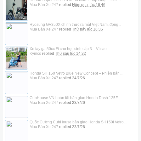
Mua Bán Xe 247
replied
Hôm qua, lúc 16:46
Hyosung GV350X chính thức ra mắt Việt Nam, động...
Mua Bán Xe 247
replied
Thứ bảy lúc 16:36
Xe tay ga 50cc Fi cho học sinh cấp 3 – Vì sao...
Kymco
replied
Thứ sáu lúc 14:32
Honda SH 150 Vetro Blue New Concept – Phiên bản...
Mua Bán Xe 247
replied
24/7/26
CubHouse VN hoàn tất bàn giao Honda Dash 125Fi...
Mua Bán Xe 247
replied
23/7/26
Quốc Cường CubHouse bàn giao Honda SH150i Vetro...
Mua Bán Xe 247
replied
23/7/26