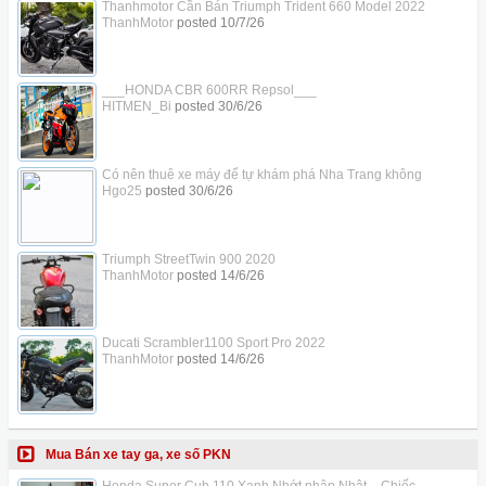
Thanhmotor Cần Bán Triumph Trident 660 Model 2022
ThanhMotor
posted
10/7/26
___HONDA CBR 600RR Repsol___
HITMEN_Bi
posted
30/6/26
Có nên thuê xe máy để tự khám phá Nha Trang không
Hgo25
posted
30/6/26
Triumph StreetTwin 900 2020
ThanhMotor
posted
14/6/26
Ducati Scrambler1100 Sport Pro 2022
ThanhMotor
posted
14/6/26
Mua Bán xe tay ga, xe số PKN
Honda Super Cub 110 Xanh Nhớt nhập Nhật – Chiếc...