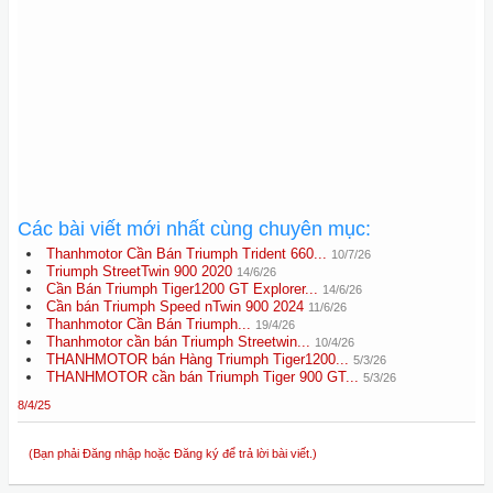
Các bài viết mới nhất cùng chuyên mục:
Thanhmotor Cần Bán Triumph Trident 660...
10/7/26
Triumph StreetTwin 900 2020
14/6/26
Cần Bán Triumph Tiger1200 GT Explorer...
14/6/26
Cần bán Triumph Speed nTwin 900 2024
11/6/26
Thanhmotor Cần Bán Triumph...
19/4/26
Thanhmotor cần bán Triumph Streetwin...
10/4/26
THANHMOTOR bán Hàng Triumph Tiger1200...
5/3/26
THANHMOTOR cần bán Triumph Tiger 900 GT...
5/3/26
8/4/25
(Bạn phải Đăng nhập hoặc Đăng ký để trả lời bài viết.)