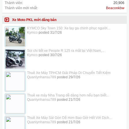
Thành viên:
20,906
Thành viên mới nhất:
Beaconkbw
Xe Moto PKL mới đăng bán
KYMCO Sky Town 150: Xe tay ga chinh phục người...
Kymco
posted
31/7/26
Soi chi tiết xe People R 125 ra mắt tại Việt Nam,...
Kymco
posted
30/7/26
Thuê Xe Máy TPHCM Giải Pháp Di Chuyển Tiết Kiệm
Quanlynhansu789
posted
29/7/26
Thuê xe máy Nha Trang dễ dàng hơn nếu bạn biết...
Quanlynhansu789
posted
21/7/26
Thuê Xe Máy Sài Gòn Dễ Hơn Bao Giờ Hết Với Dịch...
Quanlynhansu789
posted
21/7/26