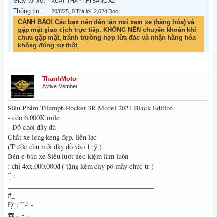
Giấy tờ xe:
XUẤT THẤP THI BẰNG A2
Thông tin:
20/8/25
, 0 Trả lời, 2,024 Đọc
CẢNH BÁO! Các bạn nên đến tận nơi xem xe (hàng hóa) và
gặp mặt giao dịch trực tiếp. KHÔNG NÊN chuyển khoản khi
chưa gặp mặt, tránh trường hợp lừa đảo và nhận hàng hóa
không đúng sự thật.
ThanhMotor
Active Member
Siêu Phẩm Triumph Rocket 3R Model 2021 Black Edition
- odo 6.000K mile
- Đồ chơi đầy đủ
Chất xe leng keng đẹp, liền lạc
(Trước chủ mới dky đồ vào 1 tỷ )
Bên e bán xe Siêu lướt tiếc kiệm lắm luôn
: chỉ 4xx.000.000đ ( tặng kèm cây pô mấy chục tr )
̂́ ̂ ̣̂ :
___________________________________________
#_
Đ̣ ̉ : ̃ ̉ ́- ̀ -
☎️ .. - ..