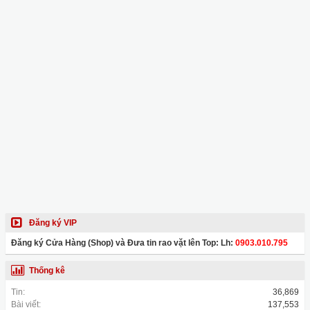
Đăng ký VIP
Đăng ký Cửa Hàng (Shop) và Đưa tin rao vặt lên Top: Lh:
0903.010.795
Thống kê
Tin:
36,869
Bài viết:
137,553