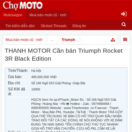
Motosaigon
Mua bán moto cũ - mới
Tìm kiếm diễn đàn
Sticked Threads
Đăng tin
Mua bán moto cũ - mới
...
Triumph
THANH MOTOR Cần bán Triumph Rocket
3R Black Edition
Tỉnh/Thành:
Hà Nội
Giá bán:
489,000,000 VNĐ
Địa chỉ:
Số 166 Ngõ 553 Giải Phóng -Giáp Bát
Số KM đã
10000
đi:
HQCN Xem Xe tại #Thanh_Motor Đc : Số 166 Ngõ 553 Giải
Phóng- Hoàng Mai - HN ☎️ Hotline - Zalo : 0974966968 /
0995455555 Website : www.Thanhmotor. vn Fᴀɴᴘᴀɢᴇ : Thanh
Motor - Mua Bán PKL Youtube ,TikToK : Thanh Motor TRẢ GÓP
QUA THẺ TÍN DỤNG XE BÁN CÓ HỖ TRỢ QUAY ĐẦU NHẬN
TRAO ĐỔI TẤT CẢ CÁC DÒNG XE NÓI KHÔNG VỚI XE ĐÂM
ĐỤNG TAI NẠN SANG TÊN CHÍNH CHỦ THỦ TỤC NHANH
GỌN HỖ TRỢ VẬN CHUYỂN- CỨU HỘ PKL CẦM XE LÃI