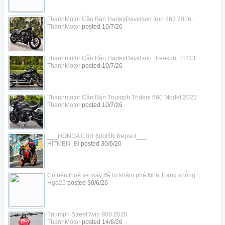
ThanhMotor Cần Bán HarleyDavidson Iron 883 2016...
ThanhMotor
posted
10/7/26
Thanhmotor Cần Bán HarleyDavidson Breakout 114CI
ThanhMotor
posted
10/7/26
Thanhmotor Cần Bán Triumph Trident 660 Model 2022
ThanhMotor
posted
10/7/26
___HONDA CBR 600RR Repsol___
HITMEN_Bi
posted
30/6/26
Có nên thuê xe máy để tự khám phá Nha Trang không
Hgo25
posted
30/6/26
Triumph StreetTwin 900 2020
ThanhMotor
posted
14/6/26