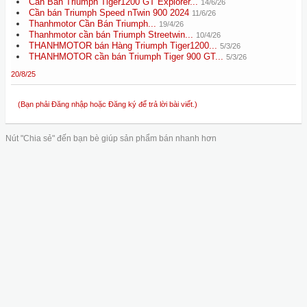
Cần Bán Triumph Tiger1200 GT Explorer...
14/6/26
Cần bán Triumph Speed nTwin 900 2024
11/6/26
Thanhmotor Cần Bán Triumph...
19/4/26
Thanhmotor cần bán Triumph Streetwin...
10/4/26
THANHMOTOR bán Hàng Triumph Tiger1200...
5/3/26
THANHMOTOR cần bán Triumph Tiger 900 GT...
5/3/26
20/8/25
(Bạn phải Đăng nhập hoặc Đăng ký để trả lời bài viết.)
Nút "Chia sẻ" đến bạn bè giúp sản phẩm bán nhanh hơn