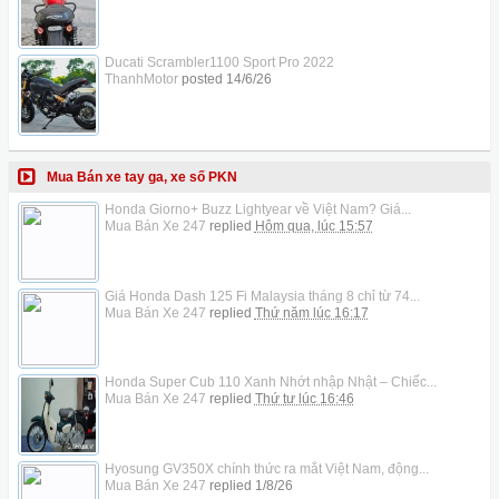
Ducati Scrambler1100 Sport Pro 2022
ThanhMotor
posted
14/6/26
Mua Bán xe tay ga, xe số PKN
Honda Giorno+ Buzz Lightyear về Việt Nam? Giá...
Mua Bán Xe 247
replied
Hôm qua, lúc 15:57
Giá Honda Dash 125 Fi Malaysia tháng 8 chỉ từ 74...
Mua Bán Xe 247
replied
Thứ năm lúc 16:17
Honda Super Cub 110 Xanh Nhớt nhập Nhật – Chiếc...
Mua Bán Xe 247
replied
Thứ tư lúc 16:46
Hyosung GV350X chính thức ra mắt Việt Nam, động...
Mua Bán Xe 247
replied
1/8/26