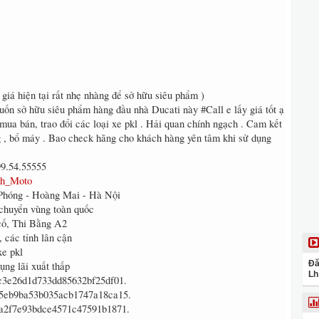
 giá hiện tại rất nhẹ nhàng để sở hữu siêu phẩm )
ốn sở hữu siêu phẩm hàng đầu nhà Ducati này #Call e lấy giá tốt ạ
ua bán, trao đổi các loại xe pkl . Hải quan chính ngạch . Cam kết
g , bổ máy . Bao check hãng cho khách hàng yên tâm khi sử dụng
99.54.55555
nh_Moto
 Phóng - Hoàng Mai - Hà Nội
, chuyển vùng toàn quốc
cố, Thi Bằng A2
, các tỉnh lân cận
xe pkl
Đă
dụng lãi xuất thấp
Lh