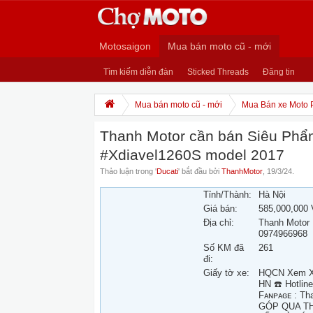
Motosaigon
Mua bán moto cũ - mới
Tìm kiếm diễn đàn
Sticked Threads
Đăng tin
Mua bán moto cũ - mới
Mua Bán xe Moto 
Thanh Motor cần bán Siêu Phẩm
#Xdiavel1260S model 2017
Thảo luận trong '
Ducati
' bắt đầu bởi
ThanhMotor
,
19/3/24
.
Tỉnh/Thành:
Hà Nội
Giá bán:
585,000,000
Địa chỉ:
Thanh Motor 
0974966968
Số KM đã
261
đi:
Giấy tờ xe:
HQCN Xem Xe 
HN ☎️ Hotlin
Fᴀɴᴘᴀɢᴇ : Th
GÓP QUA TH