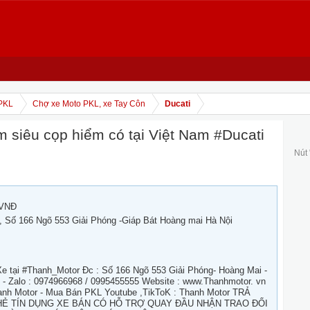
PKL
Chợ xe Moto PKL, xe Tay Côn
Ducati
 siêu cọp hiểm có tại Việt Nam #Ducati
Nút
 VNĐ
, Số 166 Ngõ 553 Giải Phóng -Giáp Bát Hoàng mai Hà Nội
tại #Thanh_Motor Đc : Số 166 Ngõ 553 Giải Phóng- Hoàng Mai -
e - Zalo : 0974966968 / 0995455555 Website : www.Thanhmotor. vn
anh Motor - Mua Bán PKL Youtube ,TikToK : Thanh Motor TRẢ
Ẻ TÍN DỤNG XE BÁN CÓ HỖ TRỢ QUAY ĐẦU NHẬN TRAO ĐỔI