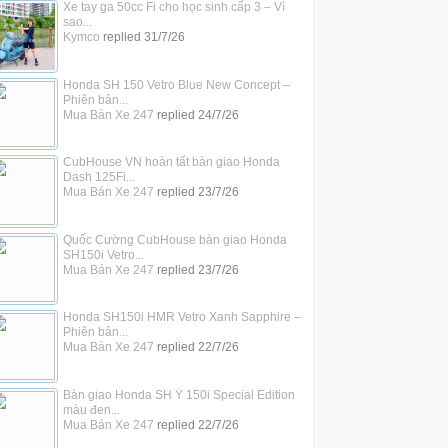
Xe tay ga 50cc Fi cho học sinh cấp 3 – Vì
sao...
Kymco
replied
31/7/26
Honda SH 150 Vetro Blue New Concept –
Phiên bản...
Mua Bán Xe 247
replied
24/7/26
CubHouse VN hoàn tất bàn giao Honda
Dash 125Fi...
Mua Bán Xe 247
replied
23/7/26
Quốc Cường CubHouse bàn giao Honda
SH150i Vetro...
Mua Bán Xe 247
replied
23/7/26
Honda SH150i HMR Vetro Xanh Sapphire –
Phiên bản...
Mua Bán Xe 247
replied
22/7/26
Bàn giao Honda SH Ý 150i Special Edition
màu đen...
Mua Bán Xe 247
replied
22/7/26