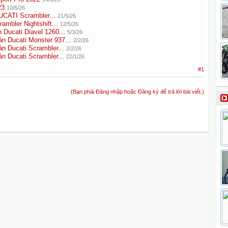
23
10/6/26
UCATI Scrambler...
21/5/26
mbler Nightshift...
12/5/26
ucati Diavel 1260...
5/3/26
Ducati Monster 937...
2/2/26
Ducati Scrambler...
2/2/26
Ducati Scrambler...
22/1/26
#1
(Bạn phải Đăng nhập hoặc Đăng ký để trả lời bài viết.)