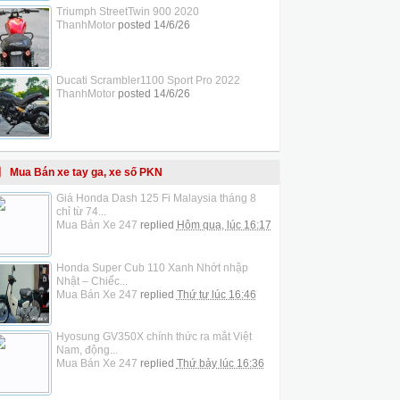
Triumph StreetTwin 900 2020
ThanhMotor
posted
14/6/26
Ducati Scrambler1100 Sport Pro 2022
ThanhMotor
posted
14/6/26
Mua Bán xe tay ga, xe số PKN
Giá Honda Dash 125 Fi Malaysia tháng 8
chỉ từ 74...
Mua Bán Xe 247
replied
Hôm qua, lúc 16:17
Honda Super Cub 110 Xanh Nhớt nhập
Nhật – Chiếc...
Mua Bán Xe 247
replied
Thứ tư lúc 16:46
Hyosung GV350X chính thức ra mắt Việt
Nam, động...
Mua Bán Xe 247
replied
Thứ bảy lúc 16:36