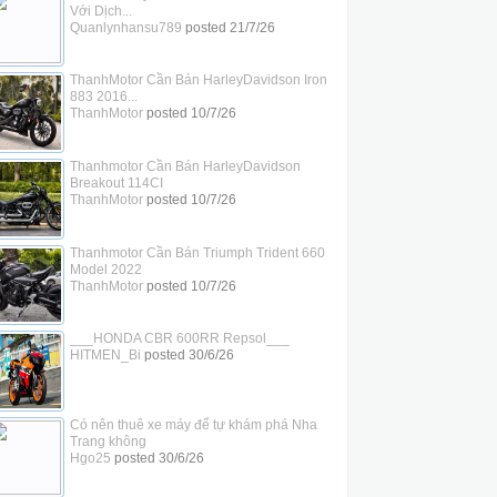
Với Dịch...
Quanlynhansu789
posted
21/7/26
ThanhMotor Cần Bán HarleyDavidson Iron
883 2016...
ThanhMotor
posted
10/7/26
Thanhmotor Cần Bán HarleyDavidson
Breakout 114CI
ThanhMotor
posted
10/7/26
Thanhmotor Cần Bán Triumph Trident 660
Model 2022
ThanhMotor
posted
10/7/26
___HONDA CBR 600RR Repsol___
HITMEN_Bi
posted
30/6/26
Có nên thuê xe máy để tự khám phá Nha
Trang không
Hgo25
posted
30/6/26