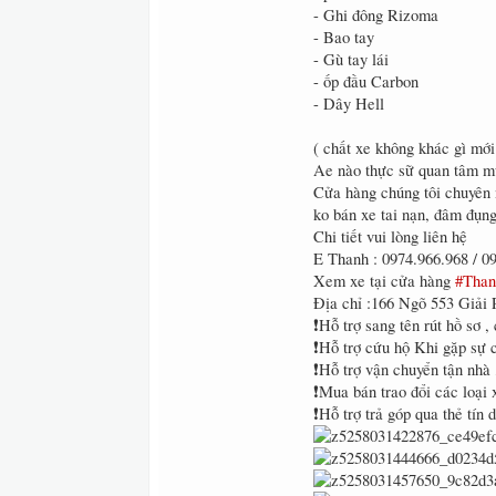
- Ghi đông Rizoma
- Bao tay
- Gù tay lái
- ốp đầu Carbon
- Dây Hell
( chất xe không khác gì mới
Ae nào thực sữ quan tâm mu
Cửa hàng chúng tôi chuyên m
ko bán xe tai nạn, đâm đụn
Chi tiết vui lòng liên hệ
E Thanh : 0974.966.968 / 0
Xem xe tại cửa hàng
#Tha
Địa chỉ :166 Ngõ 553 Giải
❗Hỗ trợ sang tên rút hồ sơ 
❗Hỗ trợ cứu hộ Khi gặp sự 
❗Hỗ trợ vận chuyển tận nhà 
❗Mua bán trao đổi các loại 
❗Hỗ trợ trả góp qua thẻ tín 