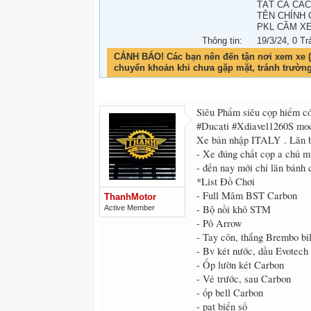
TẤT CẢ CA
TÊN CHÍNH
PKL CẦM XE
Thông tin:
19/3/24
, 0 Tr
CẢNH BÁO! Các bạn nên đến tận nơi xem xe (
chuyển khoản khi chưa gặp mặt, tránh trườn
Siêu Phẩm siêu cọp hiểm c
#Ducati #Xdiavel1260S mo
Xe bản nhập ITALY . Lăn b
- Xe đúng chất cọp a chủ mu
- đến nay mới chỉ lăn bánh
*List Đồ Chơi
- Full Mâm BST Carbon
ThanhMotor
- Bộ nồi khô STM
Active Member
- Pô Arrow
- Tay côn, thắng Brembo bil
- Bv két nước, dầu Evotech
- Ốp lườn két Carbon
- Vẻ trước, sau Carbon
- ốp bell Carbon
- pat biển số