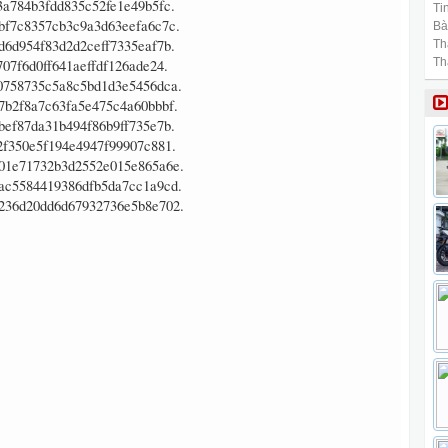
Tin
Bài
Th
Th