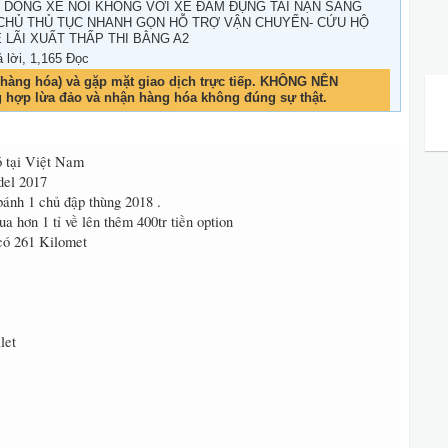
́C DÒNG XE NÓI KHÔNG VỚI XE ĐÂM ĐỤNG TAI NẠN SANG
 CHỦ THỦ TỤC NHANH GỌN HỖ TRỢ VẬN CHUYỂN- CỨU HỘ
 LÃI XUẤT THẤP THI BẰNG A2
ả lời, 1,165 Đọc
hàng hóa) và gặp mặt giao dịch trực tiếp. KHÔNG NÊN
g hợp lừa đảo và nhận hàng hóa không đúng sự thật.
ó tại Việt Nam
del 2017
ánh 1 chủ đập thùng 2018 .
a hơn 1 tỉ về lên thêm 400tr tiền option
 có 261 Kilomet
let