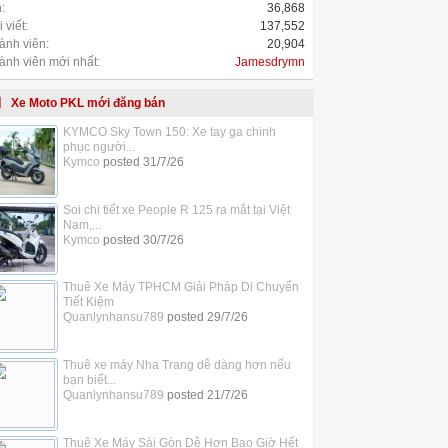
:
36,868
 viết:
137,552
ành viên:
20,904
ành viên mới nhất:
Jamesdrymn
Xe Moto PKL mới đăng bán
KYMCO Sky Town 150: Xe tay ga chinh
phục người...
Kymco
posted
31/7/26
Soi chi tiết xe People R 125 ra mắt tại Việt
Nam,...
Kymco
posted
30/7/26
Thuê Xe Máy TPHCM Giải Pháp Di Chuyển
Tiết Kiệm
Quanlynhansu789
posted
29/7/26
Thuê xe máy Nha Trang dễ dàng hơn nếu
bạn biết...
Quanlynhansu789
posted
21/7/26
Thuê Xe Máy Sài Gòn Dễ Hơn Bao Giờ Hết