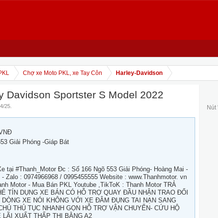
PKL
Chợ xe Moto PKL, xe Tay Côn
Harley-Davidson
Davidson Sportster S Model 2022
/4/25
.
Nút
 VNĐ
53 Giải Phóng -Giáp Bát
tại #Thanh_Motor Đc : Số 166 Ngõ 553 Giải Phóng- Hoàng Mai -
e - Zalo : 0974966968 / 0995455555 Website : www.Thanhmotor. vn
anh Motor - Mua Bán PKL Youtube ,TikToK : Thanh Motor TRẢ
Ẻ TÍN DỤNG XE BÁN CÓ HỖ TRỢ QUAY ĐẦU NHẬN TRAO ĐỔI
́C DÒNG XE NÓI KHÔNG VỚI XE ĐÂM ĐỤNG TAI NẠN SANG
 CHỦ THỦ TỤC NHANH GỌN HỖ TRỢ VẬN CHUYỂN- CỨU HỘ
 LÃI XUẤT THẤP THI BẰNG A2