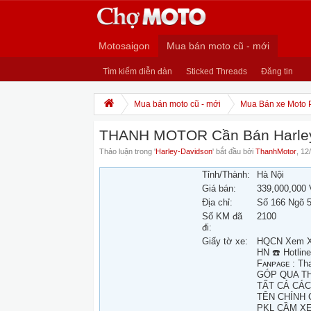
Motosaigon
Mua bán moto cũ - mới
Tìm kiếm diễn đàn
Sticked Threads
Đăng tin
Mua bán moto cũ - mới
Mua Bán xe Moto 
THANH MOTOR Cần Bán Harley 
Thảo luận trong '
Harley-Davidson
' bắt đầu bởi
ThanhMotor
,
12
Tỉnh/Thành:
Hà Nội
Giá bán:
339,000,000
Địa chỉ:
Số 166 Ngõ 5
Số KM đã
2100
đi:
Giấy tờ xe:
HQCN Xem Xe 
HN ☎️ Hotlin
Fᴀɴᴘᴀɢᴇ : Th
GÓP QUA TH
TẤT CẢ CA
TÊN CHÍNH
PKL CẦM XE