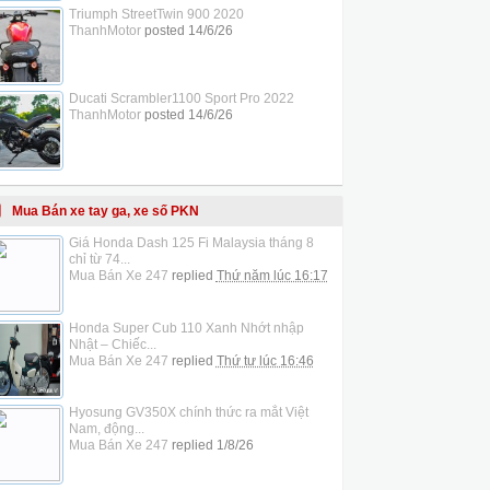
Triumph StreetTwin 900 2020
ThanhMotor
posted
14/6/26
Ducati Scrambler1100 Sport Pro 2022
ThanhMotor
posted
14/6/26
Mua Bán xe tay ga, xe số PKN
Giá Honda Dash 125 Fi Malaysia tháng 8
chỉ từ 74...
Mua Bán Xe 247
replied
Thứ năm lúc 16:17
Honda Super Cub 110 Xanh Nhớt nhập
Nhật – Chiếc...
Mua Bán Xe 247
replied
Thứ tư lúc 16:46
Hyosung GV350X chính thức ra mắt Việt
Nam, động...
Mua Bán Xe 247
replied
1/8/26