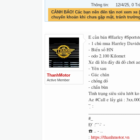
Thông tin:
12/4/25
, 0 Tr
CẢNH BÁO! Các bạn nên đến tận nơi xem xe (
chuyển khoản khi chưa gặp mặt, tránh trườn
E cần bán #Harley #Sports
- 1 chủ mua Harrley Davi
- Biển số HN
- odo 2.100 Kilomet
Xe đã lên đầy đủ đồ chơi ae
- Yên sau
- Gác chân
ThanhMotor
- chống đổ
Active Member
- chắn bùn
Tình trạng siêu siêu lướt ko
Ae #Call e lấy giá : 3xx.000
̂́ ̂ ̣̂ :
_______________________
#_
Đ̣ ̉ : ̃ ̉ ́- ̀ -
☎️ .. - ..
:
https://thanhmotor.vn