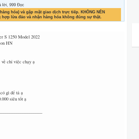
ả lời, 999 Đọc
hàng hóa) và gặp mặt giao dịch trực tiếp. KHÔNG NÊN
g hợp lừa đảo và nhận hàng hóa không đúng sự thật.
ter S 1250 Model 2022
dson HN
 về chỉ việc chạy ạ
 có gì để tả ạ
.000 siêu tốt ạ
____________________