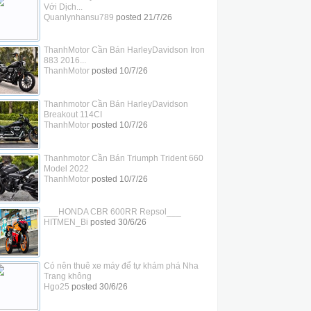
Với Dịch...
Quanlynhansu789
posted
21/7/26
ThanhMotor Cần Bán HarleyDavidson Iron
883 2016...
ThanhMotor
posted
10/7/26
Thanhmotor Cần Bán HarleyDavidson
Breakout 114CI
ThanhMotor
posted
10/7/26
Thanhmotor Cần Bán Triumph Trident 660
Model 2022
ThanhMotor
posted
10/7/26
___HONDA CBR 600RR Repsol___
HITMEN_Bi
posted
30/6/26
Có nên thuê xe máy để tự khám phá Nha
Trang không
Hgo25
posted
30/6/26