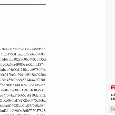
__________________________
Đă
Lh