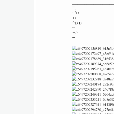
_______________________
̉ ́ ̉ ́ ̣
́ ́ ̂̃ ̛̣ Đ̂̀
̣̂ Đ̂̉ ̂́ ̉ ́ ̀
́ ̂ ̛́ Đ̂ Đ̣ ̣
̂ ́ ̉ ̉ ̣ ̣
̂̃ ̛̣ ̣̂ ̂̉- ̛́ ̣̂
̂̀ ̃ ̂́ ̂́