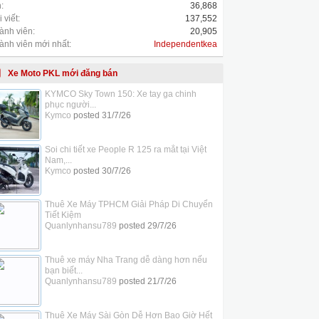
:
36,868
 viết:
137,552
ành viên:
20,905
ành viên mới nhất:
Independentkea
Xe Moto PKL mới đăng bán
KYMCO Sky Town 150: Xe tay ga chinh
phục người...
Kymco
posted
31/7/26
Soi chi tiết xe People R 125 ra mắt tại Việt
Nam,...
Kymco
posted
30/7/26
Thuê Xe Máy TPHCM Giải Pháp Di Chuyển
Tiết Kiệm
Quanlynhansu789
posted
29/7/26
Thuê xe máy Nha Trang dễ dàng hơn nếu
bạn biết...
Quanlynhansu789
posted
21/7/26
Thuê Xe Máy Sài Gòn Dễ Hơn Bao Giờ Hết