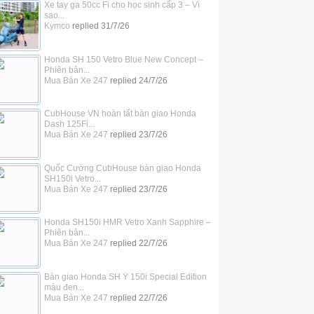
Xe tay ga 50cc Fi cho học sinh cấp 3 – Vì
sao...
Kymco
replied
31/7/26
Honda SH 150 Vetro Blue New Concept –
Phiên bản...
Mua Bán Xe 247
replied
24/7/26
CubHouse VN hoàn tất bàn giao Honda
Dash 125Fi...
Mua Bán Xe 247
replied
23/7/26
Quốc Cường CubHouse bàn giao Honda
SH150i Vetro...
Mua Bán Xe 247
replied
23/7/26
Honda SH150i HMR Vetro Xanh Sapphire –
Phiên bản...
Mua Bán Xe 247
replied
22/7/26
Bàn giao Honda SH Ý 150i Special Edition
màu đen...
Mua Bán Xe 247
replied
22/7/26