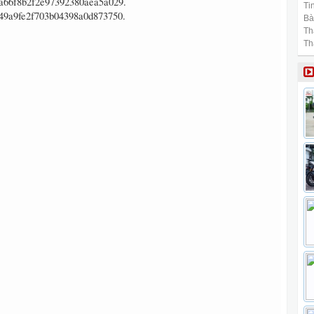
Tin
Bài
Th
Th