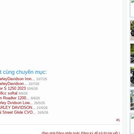
ất cùng chuyên mục:
leyDavidson Iron...
10/7/26
rleyDavidson...
10/7/26
er S 1250 2023
10/6/26
8cc softal
8/6/26
n Roadter 1200...
8/6/26
ley Dvidson Low...
26/5/26
HARLEY DAVIDSON...
21/5/26
treet Glide CVO...
16/5/26
#1
(Bạn phải Đăng nhập hoặc Đăng ký để trả lời bài viết.)