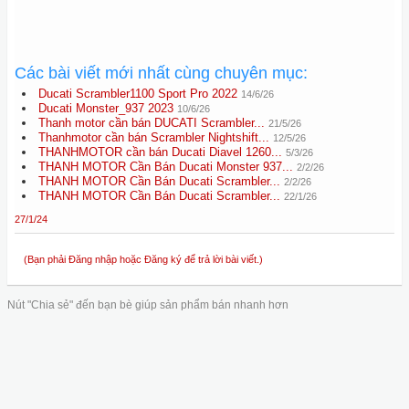
Các bài viết mới nhất cùng chuyên mục:
Ducati Scrambler1100 Sport Pro 2022
14/6/26
Ducati Monster_937 2023
10/6/26
Thanh motor cần bán DUCATI Scrambler...
21/5/26
Thanhmotor cần bán Scrambler Nightshift...
12/5/26
THANHMOTOR cần bán Ducati Diavel 1260...
5/3/26
THANH MOTOR Cần Bán Ducati Monster 937...
2/2/26
THANH MOTOR Cần Bán Ducati Scrambler...
2/2/26
THANH MOTOR Cần Bán Ducati Scrambler...
22/1/26
27/1/24
(Bạn phải Đăng nhập hoặc Đăng ký để trả lời bài viết.)
Nút "Chia sẻ" đến bạn bè giúp sản phẩm bán nhanh hơn