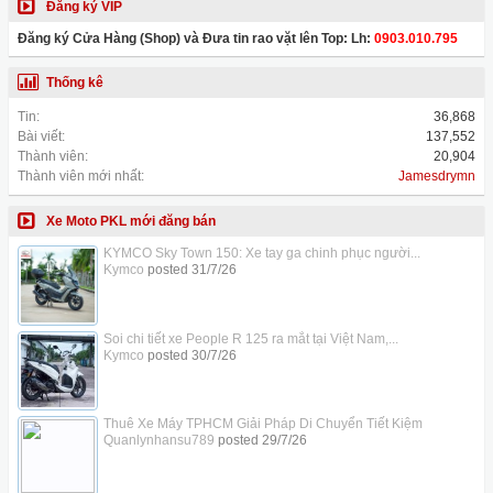
Đăng ký VIP
Đăng ký Cửa Hàng (Shop) và Đưa tin rao vặt lên Top: Lh:
0903.010.795
Thống kê
Tin:
36,868
Bài viết:
137,552
Thành viên:
20,904
Thành viên mới nhất:
Jamesdrymn
Xe Moto PKL mới đăng bán
KYMCO Sky Town 150: Xe tay ga chinh phục người...
Kymco
posted
31/7/26
Soi chi tiết xe People R 125 ra mắt tại Việt Nam,...
Kymco
posted
30/7/26
Thuê Xe Máy TPHCM Giải Pháp Di Chuyển Tiết Kiệm
Quanlynhansu789
posted
29/7/26