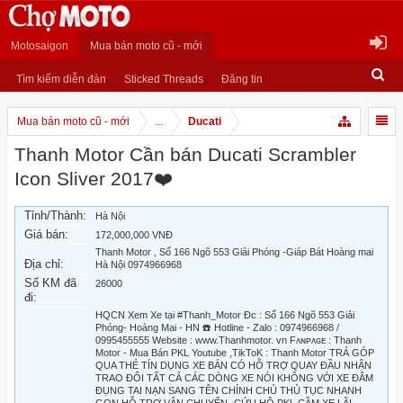
Motosaigon
Mua bán moto cũ - mới
Tìm kiếm diễn đàn
Sticked Threads
Đăng tin
Mua bán moto cũ - mới
...
Ducati
Thanh Motor Cần bán Ducati Scrambler
Icon Sliver 2017❤️
Tỉnh/Thành:
Hà Nội
Giá bán:
172,000,000 VNĐ
Thanh Motor , Số 166 Ngõ 553 Giải Phóng -Giáp Bát Hoàng mai
Địa chỉ:
Hà Nội 0974966968
Số KM đã
26000
đi:
HQCN Xem Xe tại #Thanh_Motor Đc : Số 166 Ngõ 553 Giải
Phóng- Hoàng Mai - HN ☎️ Hotline - Zalo : 0974966968 /
0995455555 Website : www.Thanhmotor. vn Fᴀɴᴘᴀɢᴇ : Thanh
Motor - Mua Bán PKL Youtube ,TikToK : Thanh Motor TRẢ GÓP
QUA THẺ TÍN DỤNG XE BÁN CÓ HỖ TRỢ QUAY ĐẦU NHẬN
TRAO ĐỔI TẤT CẢ CÁC DÒNG XE NÓI KHÔNG VỚI XE ĐÂM
ĐỤNG TAI NẠN SANG TÊN CHÍNH CHỦ THỦ TỤC NHANH