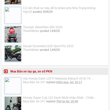
Có nên thuê xe máy để tự khám phá Nha Trang không
Hgo25
posted
30/6/26
Triumph StreetTwin 900 2020
ThanhMotor
posted
14/6/26
Ducati Scrambler1100 Sport Pro 2022
ThanhMotor
posted
14/6/26
Mua Bán xe tay ga, xe số PKN
Giá Honda Dash 125 Fi Malaysia tháng 8 chỉ từ 74...
Mua Bán Xe 247
replied
Hôm qua, lúc 16:17
Honda Super Cub 110 Xanh Nhớt nhập Nhật – Chiếc...
Mua Bán Xe 247
replied
Thứ tư lúc 16:46