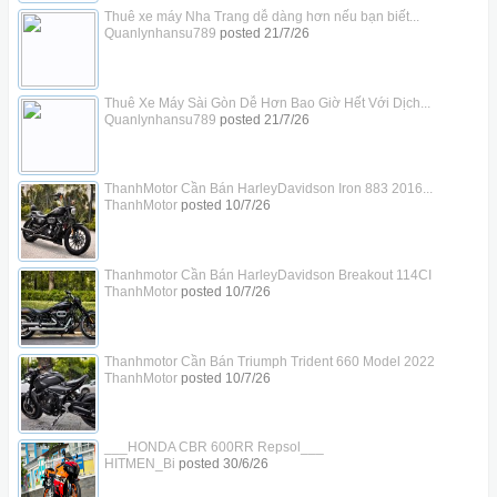
Thuê xe máy Nha Trang dễ dàng hơn nếu bạn biết...
Quanlynhansu789
posted
21/7/26
Thuê Xe Máy Sài Gòn Dễ Hơn Bao Giờ Hết Với Dịch...
Quanlynhansu789
posted
21/7/26
ThanhMotor Cần Bán HarleyDavidson Iron 883 2016...
ThanhMotor
posted
10/7/26
Thanhmotor Cần Bán HarleyDavidson Breakout 114CI
ThanhMotor
posted
10/7/26
Thanhmotor Cần Bán Triumph Trident 660 Model 2022
ThanhMotor
posted
10/7/26
___HONDA CBR 600RR Repsol___
HITMEN_Bi
posted
30/6/26