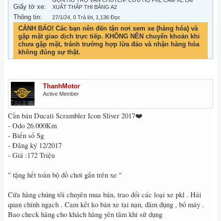
GỌN HỖ TRỢ VẬN CHUYỂN- CỨU HỘ PKL CẦM XE LÃI
Giấy tờ xe:
XUẤT THẤP THI BẰNG A2
Thông tin:
27/1/24
, 0 Trả lời, 1,136 Đọc
CẢNH BÁO! Các bạn nên đến tận nơi xem xe (hàng hóa) và
gặp mặt giao dịch trực tiếp. KHÔNG NÊN chuyển khoản khi
chưa gặp mặt, tránh trường hợp lừa đảo và nhận hàng hóa
không đúng sự thật.
ThanhMotor
Active Member
Cần bán Ducati Scrambler Icon Sliver 2017❤️
- Odo 26.000Km
- Biển số Sg
- Đăng ký 12/2017
- Giá :172 Triệu
" tặng hết toàn bộ đồ chơi gắn trên xe "
Cửa hàng chúng tôi chuyên mua bán, trao đổi các loại xe pkl . Hải
quan chính ngạch . Cam kết ko bán xe tai nạn, đâm đụng , bổ máy .
Bao check hãng cho khách hàng yên tâm khi sử dụng