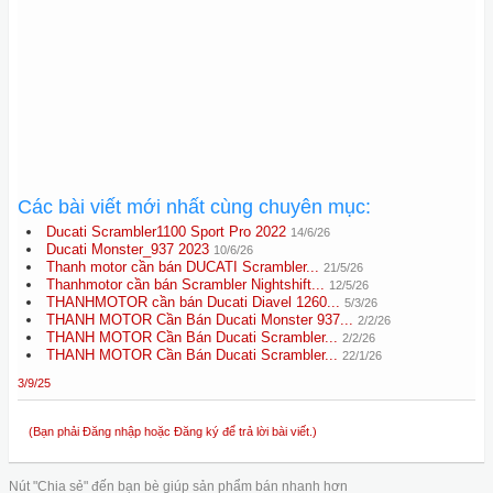
Các bài viết mới nhất cùng chuyên mục:
Ducati Scrambler1100 Sport Pro 2022
14/6/26
Ducati Monster_937 2023
10/6/26
Thanh motor cần bán DUCATI Scrambler...
21/5/26
Thanhmotor cần bán Scrambler Nightshift...
12/5/26
THANHMOTOR cần bán Ducati Diavel 1260...
5/3/26
THANH MOTOR Cần Bán Ducati Monster 937...
2/2/26
THANH MOTOR Cần Bán Ducati Scrambler...
2/2/26
THANH MOTOR Cần Bán Ducati Scrambler...
22/1/26
3/9/25
(Bạn phải Đăng nhập hoặc Đăng ký để trả lời bài viết.)
Nút "Chia sẻ" đến bạn bè giúp sản phẩm bán nhanh hơn