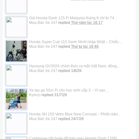
Giá Honda Dash 125 Fi Malaysia tháng 8 chỉ từ 74...
Mua Bán Xe 247
replied
Thứ năm lúc 16:17
Honda Super Cub 110 Xanh Nhớt nhập Nhật – Chiếc...
Mua Bán Xe 247
replied
Thứ tư lúc 16:46
Hyosung GV350X chính thức ra mắt Việt Nam, động...
Mua Bán Xe 247
replied
1/8/26
Xe tay ga 50cc Fi cho học sinh cấp 3 – Vì sao...
Kymco
replied
31/7/26
Honda SH 150 Vetro Blue New Concept – Phiên bản...
Mua Bán Xe 247
replied
24/7/26
CubHouse VN hoàn tất bàn giao Honda Dash 125Fi...