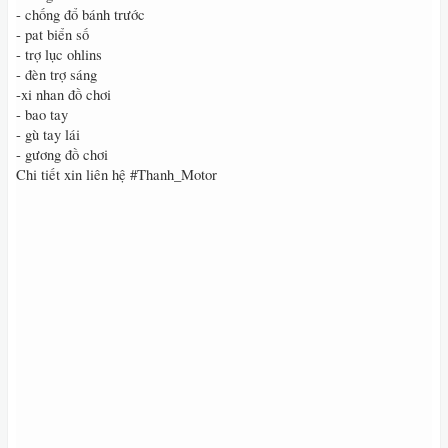
- chống đổ bánh trước
- pat biển số
- trợ lục ohlins
- đèn trợ sáng
-xi nhan đồ chơi
- bao tay
- gù tay lái
- gương đồ chơi
Chi tiết xin liên hệ #Thanh_Motor