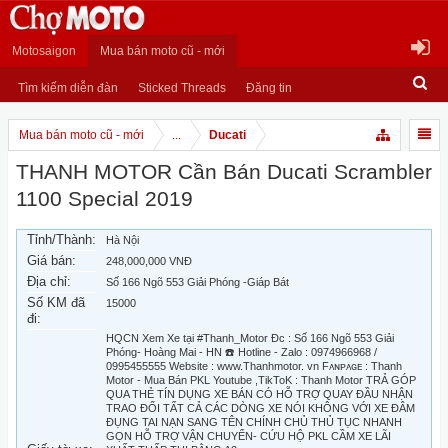
Motosaigon
Mua bán moto cũ - mới
Tìm kiếm diễn đàn
Sticked Threads
Đăng tin
Mua bán moto cũ - mới
...
Ducati
THANH MOTOR Cần Bán Ducati Scrambler
1100 Special 2019
Tỉnh/Thành:
Hà Nội
Giá bán:
248,000,000 VNĐ
Địa chỉ:
Số 166 Ngõ 553 Giải Phóng -Giáp Bát
Số KM đã
15000
đi:
HQCN Xem Xe tại #Thanh_Motor Đc : Số 166 Ngõ 553 Giải
Phóng- Hoàng Mai - HN ☎️ Hotline - Zalo : 0974966968 /
0995455555 Website : www.Thanhmotor. vn Fᴀɴᴘᴀɢᴇ : Thanh
Motor - Mua Bán PKL Youtube ,TikToK : Thanh Motor TRẢ GÓP
QUA THẺ TÍN DỤNG XE BÁN CÓ HỖ TRỢ QUAY ĐẦU NHẬN
TRAO ĐỔI TẤT CẢ CÁC DÒNG XE NÓI KHÔNG VỚI XE ĐÂM
ĐỤNG TAI NẠN SANG TÊN CHÍNH CHỦ THỦ TỤC NHANH
GỌN HỖ TRỢ VẬN CHUYỂN- CỨU HỘ PKL CẦM XE LÃI