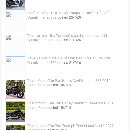
Thuê Xe Máy TPHCM Giải Pháp Di Chuyển Tiết Kiệm
Quanlynhansu789
posted
29/7/26
Thuê xe máy Nha Trang dễ dàng hơn nếu bạn biết...
Quanlynhansu789
posted
21/7/26
Thuê Xe Máy Sài Gòn Dễ Hơn Bao Giờ Hết Với Dịch...
Quanlynhansu789
posted
21/7/26
ThanhMotor Cần Bán HarleyDavidson Iron 883 2016...
ThanhMotor
posted
10/7/26
Thanhmotor Cần Bán HarleyDavidson Breakout 114CI
ThanhMotor
posted
10/7/26
Thanhmotor Cần Bán Triumph Trident 660 Model 2022