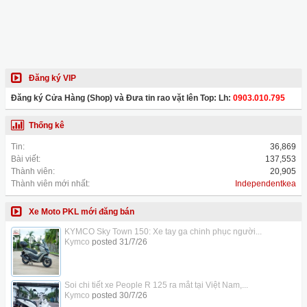
Đăng ký VIP
Đăng ký Cửa Hàng (Shop) và Đưa tin rao vặt lên Top: Lh:
0903.010.795
Thống kê
Tin:
36,869
Bài viết:
137,553
Thành viên:
20,905
Thành viên mới nhất:
Independentkea
Xe Moto PKL mới đăng bán
KYMCO Sky Town 150: Xe tay ga chinh phục người...
Kymco
posted
31/7/26
Soi chi tiết xe People R 125 ra mắt tại Việt Nam,...
Kymco
posted
30/7/26