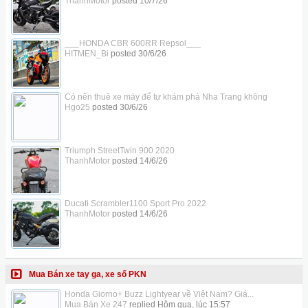
ThanhMotor
posted
10/7/26
___HONDA CBR 600RR Repsol___
HITMEN_Bi
posted
30/6/26
Có nên thuê xe máy để tự khám phá Nha Trang không
Hgo25
posted
30/6/26
Triumph StreetTwin 900 2020
ThanhMotor
posted
14/6/26
Ducati Scrambler1100 Sport Pro 2022
ThanhMotor
posted
14/6/26
Mua Bán xe tay ga, xe số PKN
Honda Giorno+ Buzz Lightyear về Việt Nam? Giá...
Mua Bán Xe 247
replied
Hôm qua, lúc 15:57