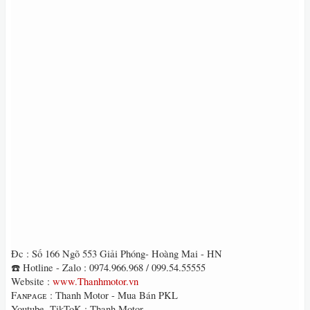
Đc : Số 166 Ngõ 553 Giải Phóng- Hoàng Mai - HN
☎️ Hotline - Zalo : 0974.966.968 / 099.54.55555
Website :
www.Thanhmotor.vn
Fᴀɴᴘᴀɢᴇ : Thanh Motor - Mua Bán PKL
Youtube ,TikToK : Thanh Motor