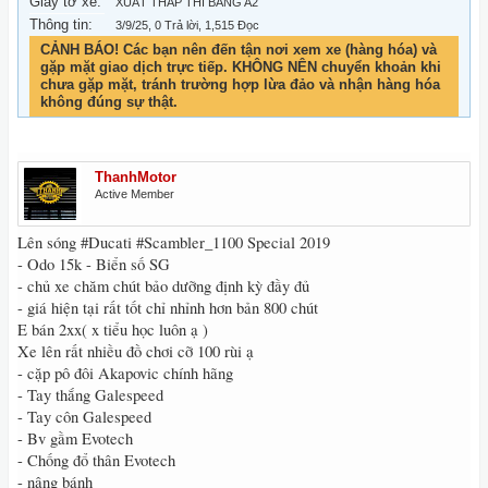
Giấy tờ xe:
XUẤT THẤP THI BẰNG A2
Thông tin:
3/9/25
, 0 Trả lời, 1,515 Đọc
CẢNH BÁO! Các bạn nên đến tận nơi xem xe (hàng hóa) và
gặp mặt giao dịch trực tiếp. KHÔNG NÊN chuyển khoản khi
chưa gặp mặt, tránh trường hợp lừa đảo và nhận hàng hóa
không đúng sự thật.
ThanhMotor
Active Member
Lên sóng #Ducati #Scambler_1100 Special 2019
- Odo 15k - Biển số SG
- chủ xe chăm chút bảo dưỡng định kỳ đầy đủ
- giá hiện tại rất tốt chỉ nhỉnh hơn bản 800 chút
E bán 2xx( x tiểu học luôn ạ )
Xe lên rất nhiều đồ chơi cỡ 100 rùi ạ
- cặp pô đôi Akapovic chính hãng
- Tay thắng Galespeed
- Tay côn Galespeed
- Bv gầm Evotech
- Chống đổ thân Evotech
- nâng bánh