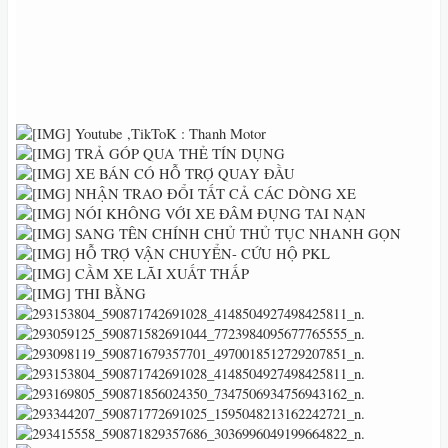
Youtube ,TikToK : Thanh Motor
TRẢ GÓP QUA THẺ TÍN DỤNG
XE BÁN CÓ HỖ TRỢ QUAY ĐẦU
NHẬN TRAO ĐỔI TẤT CẢ CÁC DÒNG XE
NÓI KHÔNG VỚI XE ĐÂM ĐỤNG TAI NẠN
SANG TÊN CHÍNH CHỦ THỦ TỤC NHANH GỌN
HỖ TRỢ VẬN CHUYỂN- CỨU HỘ PKL
CẦM XE LÃI XUẤT THẤP
THI BẰNG