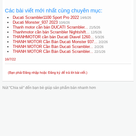
Các bài viết mới nhất cùng chuyên mục:
Ducati Scrambler1100 Sport Pro 2022
14/6/26
Ducati Monster_937 2023
10/6/26
Thanh motor cần bán DUCATI Scrambler...
21/5/26
Thanhmotor cần bán Scrambler Nightshift...
12/5/26
THANHMOTOR cần bán Ducati Diavel 1260...
5/3/26
THANH MOTOR Cần Bán Ducati Monster 937...
2/2/26
THANH MOTOR Cần Bán Ducati Scrambler...
2/2/26
THANH MOTOR Cần Bán Ducati Scrambler...
22/1/26
16/7/22
(Bạn phải Đăng nhập hoặc Đăng ký để trả lời bài viết.)
Nút "Chia sẻ" đến bạn bè giúp sản phẩm bán nhanh hơn