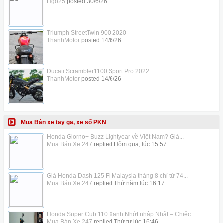
Hgo25
posted
30/6/26
Triumph StreetTwin 900 2020
ThanhMotor
posted
14/6/26
Ducati Scrambler1100 Sport Pro 2022
ThanhMotor
posted
14/6/26
Mua Bán xe tay ga, xe số PKN
Honda Giorno+ Buzz Lightyear về Việt Nam? Giá...
Mua Bán Xe 247
replied
Hôm qua, lúc 15:57
Giá Honda Dash 125 Fi Malaysia tháng 8 chỉ từ 74...
Mua Bán Xe 247
replied
Thứ năm lúc 16:17
Honda Super Cub 110 Xanh Nhớt nhập Nhật – Chiếc...
Mua Bán Xe 247
replied
Thứ tư lúc 16:46