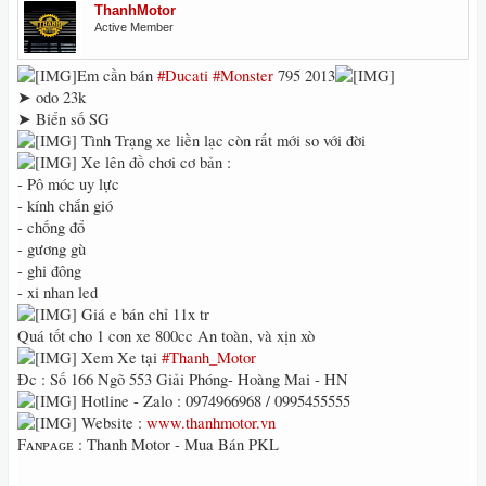
ThanhMotor
Active Member
Em cần bán
#Ducati
#Monster
795 2013
➤ odo 23k
➤ Biển số SG
Tình Trạng xe liền lạc còn rất mới so với đời
Xe lên đồ chơi cơ bản :
- Pô móc uy lực
- kính chắn gió
- chống đổ
- gương gù
- ghi đông
- xi nhan led
Giá e bán chỉ 11x tr
Quá tốt cho 1 con xe 800cc An toàn, và xịn xò
Xem Xe tại
#Thanh_Motor
Đc : Số 166 Ngõ 553 Giải Phóng- Hoàng Mai - HN
Hotline - Zalo : 0974966968 / 0995455555
Website :
www.thanhmotor.vn
Fᴀɴᴘᴀɢᴇ : Thanh Motor - Mua Bán PKL