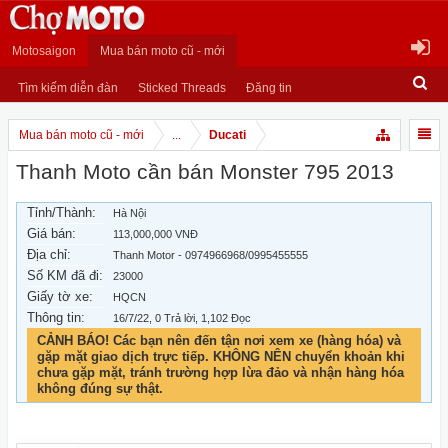
Motosaigon
Mua bán moto cũ - mới
Tìm kiếm diễn đàn
Sticked Threads
Đăng tin
Mua bán moto cũ - mới
...
Ducati
Thanh Moto cần bán Monster 795 2013
Tỉnh/Thành:
Hà Nội
Giá bán:
113,000,000 VNĐ
Địa chỉ:
Thanh Motor - 0974966968/0995455555
Số KM đã đi:
23000
Giấy tờ xe:
HQCN
Thông tin:
16/7/22
, 0 Trả lời, 1,102 Đọc
CẢNH BÁO! Các bạn nên đến tận nơi xem xe (hàng hóa) và
gặp mặt giao dịch trực tiếp. KHÔNG NÊN chuyển khoản khi
chưa gặp mặt, tránh trường hợp lừa đảo và nhận hàng hóa
không đúng sự thật.