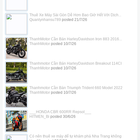
Thuê Xe Máy Sài Gòn Dễ Hơn Bao Giờ Hết Với Dịch...
Quanlynhansu789
posted
21/7/26
ThanhMotor Cần Bán HarleyDavidson Iron 883 2016...
ThanhMotor
posted
10/7/26
Thanhmotor Cần Bán HarleyDavidson Breakout 114CI
ThanhMotor
posted
10/7/26
Thanhmotor Cần Bán Triumph Trident 660 Model 2022
ThanhMotor
posted
10/7/26
___HONDA CBR 600RR Repsol___
HITMEN_Bi
posted
30/6/26
Có nên thuê xe máy để tự khám phá Nha Trang không