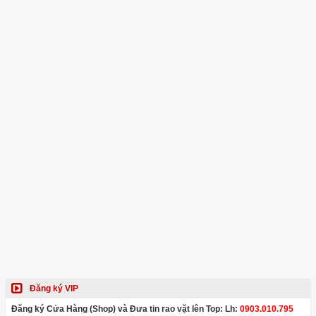
Đăng ký VIP
Đăng ký Cửa Hàng (Shop) và Đưa tin rao vặt lên Top: Lh:
0903.010.795