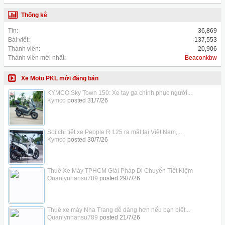
Thống kê
Tin:
36,869
Bài viết:
137,553
Thành viên:
20,906
Thành viên mới nhất:
Beaconkbw
Xe Moto PKL mới đăng bán
KYMCO Sky Town 150: Xe tay ga chinh phục người...
Kymco
posted
31/7/26
Soi chi tiết xe People R 125 ra mắt tại Việt Nam,...
Kymco
posted
30/7/26
Thuê Xe Máy TPHCM Giải Pháp Di Chuyển Tiết Kiệm
Quanlynhansu789
posted
29/7/26
Thuê xe máy Nha Trang dễ dàng hơn nếu bạn biết...
Quanlynhansu789
posted
21/7/26