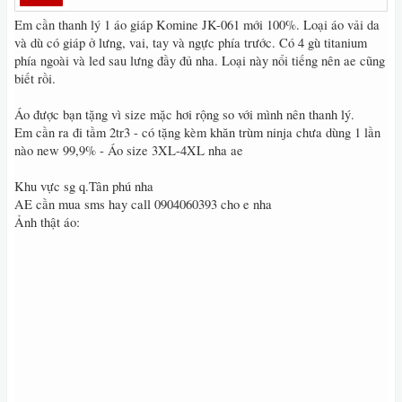
Em cần thanh lý 1 áo giáp Komine JK-061 mới 100%. Loại áo vải da
và dù có giáp ở lưng, vai, tay và ngực phía trước. Có 4 gù titanium
phía ngoài và led sau lưng đầy đủ nha. Loại này nổi tiếng nên ae cũng
biết rồi.
Áo được bạn tặng vì size mặc hơi rộng so với mình nên thanh lý.
Em cần ra đi tầm 2tr3 - có tặng kèm khăn trùm ninja chưa dùng 1 lần
nào new 99,9% - Áo size 3XL-4XL nha ae
Khu vực sg q.Tân phú nha
AE cần mua sms hay call 0904060393 cho e nha
Ảnh thật áo: