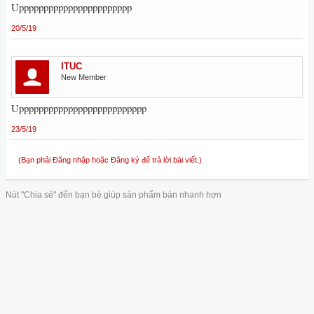
Uppppppppppppppppppppppp
20/5/19
ITUC
New Member
Upppppppppppppppppppppppppp
23/5/19
(Bạn phải Đăng nhập hoặc Đăng ký để trả lời bài viết.)
Nút "Chia sẻ" đến bạn bè giúp sản phẩm bán nhanh hơn