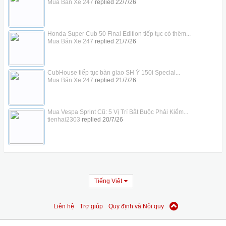
Mua Bán Xe 247
replied
22/7/26
Honda Super Cub 50 Final Edition tiếp tục có thêm...
Mua Bán Xe 247
replied
21/7/26
CubHouse tiếp tục bàn giao SH Ý 150i Special...
Mua Bán Xe 247
replied
21/7/26
Mua Vespa Sprint Cũ: 5 Vị Trí Bắt Buộc Phải Kiểm...
tienhai2303
replied
20/7/26
Tiếng Việt
Liên hệ
Trợ giúp
Quy định và Nội quy