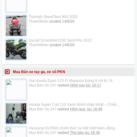
Triumph StreetTwin 900 2020
ThanhMotor
posted
14/6/26
Ducati Scrambler1100 Sport Pro 2022
ThanhMotor
posted
14/6/26
Mua Bán xe tay ga, xe số PKN
Giá Honda Dash 125 Fi Malaysia tháng 8 chỉ từ 74...
Mua Bán Xe 247
replied
Hôm nay lúc 16:17
Honda Super Cub 110 Xanh Nhớt nhập Nhật – Chiếc...
Mua Bán Xe 247
replied
Hôm qua, lúc 16:46
Hyosung GV350X chính thức ra mắt Việt Nam, động...
Mua Bán Xe 247
replied
Thứ bảy lúc 16:36