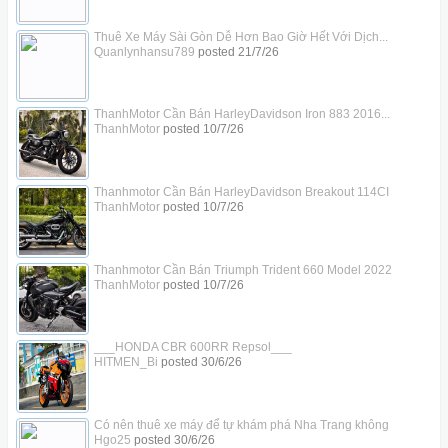
Thuê Xe Máy Sài Gòn Dễ Hơn Bao Giờ Hết Với Dịch...
Quanlynhansu789
posted
21/7/26
ThanhMotor Cần Bán HarleyDavidson Iron 883 2016...
ThanhMotor
posted
10/7/26
Thanhmotor Cần Bán HarleyDavidson Breakout 114CI
ThanhMotor
posted
10/7/26
Thanhmotor Cần Bán Triumph Trident 660 Model 2022
ThanhMotor
posted
10/7/26
___HONDA CBR 600RR Repsol___
HITMEN_Bi
posted
30/6/26
Có nên thuê xe máy để tự khám phá Nha Trang không
Hgo25
posted
30/6/26