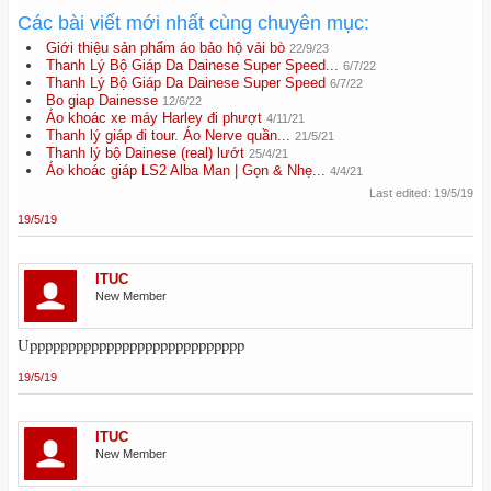
Các bài viết mới nhất cùng chuyên mục:
Giới thiệu sản phẩm áo bảo hộ vải bò
22/9/23
Thanh Lý Bộ Giáp Da Dainese Super Speed...
6/7/22
Thanh Lý Bộ Giáp Da Dainese Super Speed
6/7/22
Bo giap Dainesse
12/6/22
Áo khoác xe máy Harley đi phượt
4/11/21
Thanh lý giáp đi tour. Áo Nerve quần...
21/5/21
Thanh lý bộ Dainese (real) lướt
25/4/21
Áo khoác giáp LS2 Alba Man | Gọn & Nhẹ...
4/4/21
Last edited:
19/5/19
19/5/19
ITUC
New Member
Upppppppppppppppppppppppppppp
19/5/19
ITUC
New Member