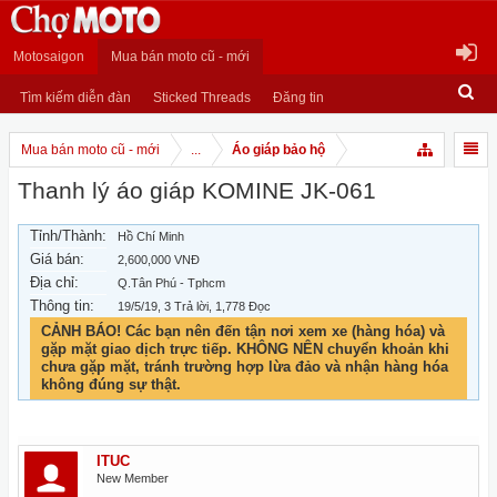
Motosaigon
Mua bán moto cũ - mới
Tìm kiếm diễn đàn
Sticked Threads
Đăng tin
Mua bán moto cũ - mới
...
Áo giáp bảo hộ
Thanh lý áo giáp KOMINE JK-061
Tỉnh/Thành:
Hồ Chí Minh
Giá bán:
2,600,000 VNĐ
Địa chỉ:
Q.Tân Phú - Tphcm
Thông tin:
19/5/19
, 3 Trả lời, 1,778 Đọc
CẢNH BÁO! Các bạn nên đến tận nơi xem xe (hàng hóa) và
gặp mặt giao dịch trực tiếp. KHÔNG NÊN chuyển khoản khi
chưa gặp mặt, tránh trường hợp lừa đảo và nhận hàng hóa
không đúng sự thật.
ITUC
New Member