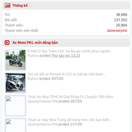
Thống kê
Tin:
36,868
Bài viết:
137,552
Thành viên:
20,904
Thành viên mới nhất:
Jamesdrymn
Xe Moto PKL mới đăng bán
KYMCO Sky Town 150: Xe tay ga chinh phục người...
Kymco
posted
Thứ sáu lúc 13:23
Soi chi tiết xe People R 125 ra mắt tại Việt Nam,...
Kymco
posted
30/7/26
Thuê Xe Máy TPHCM Giải Pháp Di Chuyển Tiết Kiệm
Quanlynhansu789
posted
29/7/26
Thuê xe máy Nha Trang dễ dàng hơn nếu bạn biết...
Quanlynhansu789
posted
21/7/26