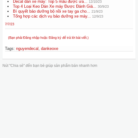
Decal dán xe máy: Top 5 mẫu được ưa...
12/10/23
Top 4 Loại Keo Dán Xe máy Được Đánh Giá...
30/9/23
Bí quyết bảo dưỡng bộ nồi xe tay ga cho...
21/9/23
Tổng hợp các dịch vụ bảo dưỡng xe máy...
12/9/23
7/7/23
(Bạn phải Đăng nhập hoặc Đăng ký để trả lời bài viết.)
Tags
:
nguyendecal
,
dankeoxe
Nút "Chia sẻ" đến bạn bè giúp sản phẩm bán nhanh hơn