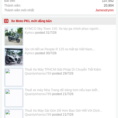
Bài viết:
137,552
Thành viên:
20,904
Thành viên mới nhất:
Jamesdrymn
Xe Moto PKL mới đăng bán
KYMCO Sky Town 150: Xe tay ga chinh phục người...
Kymco
posted
31/7/26
Soi chi tiết xe People R 125 ra mắt tại Việt Nam,...
Kymco
posted
30/7/26
Thuê Xe Máy TPHCM Giải Pháp Di Chuyển Tiết Kiệm
Quanlynhansu789
posted
29/7/26
Thuê xe máy Nha Trang dễ dàng hơn nếu bạn biết...
Quanlynhansu789
posted
21/7/26
Thuê Xe Máy Sài Gòn Dễ Hơn Bao Giờ Hết Với Dịch...
Quanlynhansu789
posted
21/7/26