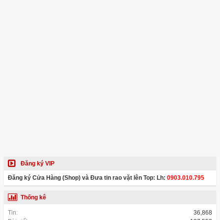
Đăng ký VIP
Đăng ký Cửa Hàng (Shop) và Đưa tin rao vặt lên Top: Lh:
0903.010.795
Thống kê
Tin:
36,868