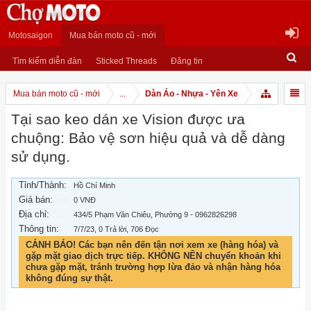
Motosaigon
Mua bán moto cũ - mới
Tìm kiếm diễn đàn
Sticked Threads
Đăng tin
Mua bán moto cũ - mới
...
Dàn Áo - Nhựa - Yên Xe
Tại sao keo dán xe Vision được ưa
chuộng: Bảo vệ sơn hiệu quả và dễ dàng
sử dụng.
Tỉnh/Thành:
Hồ Chí Minh
Giá bán:
0 VNĐ
Địa chỉ:
434/5 Phạm Văn Chiêu, Phường 9 - 0962826298
Thông tin:
7/7/23
, 0 Trả lời, 706 Đọc
CẢNH BÁO! Các bạn nên đến tận nơi xem xe (hàng hóa) và
gặp mặt giao dịch trực tiếp. KHÔNG NÊN chuyển khoản khi
chưa gặp mặt, tránh trường hợp lừa đảo và nhận hàng hóa
không đúng sự thật.