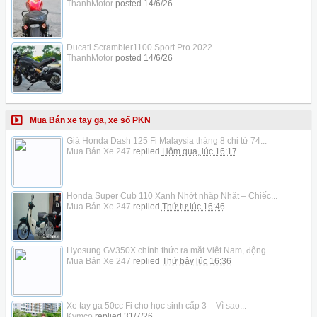
ThanhMotor
posted
14/6/26
Ducati Scrambler1100 Sport Pro 2022
ThanhMotor
posted
14/6/26
Mua Bán xe tay ga, xe số PKN
Giá Honda Dash 125 Fi Malaysia tháng 8 chỉ từ 74...
Mua Bán Xe 247
replied
Hôm qua, lúc 16:17
Honda Super Cub 110 Xanh Nhớt nhập Nhật – Chiếc...
Mua Bán Xe 247
replied
Thứ tư lúc 16:46
Hyosung GV350X chính thức ra mắt Việt Nam, động...
Mua Bán Xe 247
replied
Thứ bảy lúc 16:36
Xe tay ga 50cc Fi cho học sinh cấp 3 – Vì sao...
Kymco
replied
31/7/26