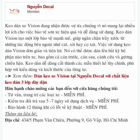
Nguyễn Decal
Member
Keo dán xe Vision đang nhận được sự ưa chuộng vì nó mang lại nhiều
lợi ích cho việc bảo vệ sơn xe hiệu quả và dễ dàng sử dụng. Keo dán
Vision tạo một lớp bảo vệ mạnh mẽ, giúp ngăn chặn trầy xước từ
những tác động bên ngoài như cát, sỏi hay cọ xát. Việc sử dụng keo
dán Vision đơn giản và tiện lợi. Nó có thể được dán lên bất kỳ bộ
phận nào trên xe, bao gồm cả cản trước, cản sau, cánh cửa và gương
chiếu hậu. Keo dán dễ dàng cắt thành các mẫu thiết kế tùy chỉnh, phù
hợp với kiểu dáng và kích thước của từng xe.
Xem thêm
Dán keo xe Vision tại Nguyễn Decal với chất liệu
>➤
:
keo dán 3 lớp dày dặn
Hân hạnh chào mừng các bạn đến với cửa hàng chúng tôi:
- Tư vấn, trang trí các loại xe - MIỄN PHÍ.
- Kiểm tra đổi trả sau 5 -7 ngày sử dụng dịch vụ - MIỄN PHÍ.
- Bảo hành 12 tháng khi có lỗi về kỹ thuật - MIỄN PHÍ.
Thông tin liên hệ:
Địa chỉ
: 434/5 Phạm Văn Chiêu, Phường 9, Gò Vấp, Hồ Chí Minh