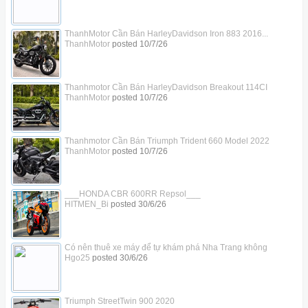
ThanhMotor Cần Bán HarleyDavidson Iron 883 2016...
ThanhMotor
posted
10/7/26
Thanhmotor Cần Bán HarleyDavidson Breakout 114CI
ThanhMotor
posted
10/7/26
Thanhmotor Cần Bán Triumph Trident 660 Model 2022
ThanhMotor
posted
10/7/26
___HONDA CBR 600RR Repsol___
HITMEN_Bi
posted
30/6/26
Có nên thuê xe máy để tự khám phá Nha Trang không
Hgo25
posted
30/6/26
Triumph StreetTwin 900 2020