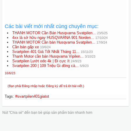
Các bài viết mới nhất cùng chuyên mục:
THANH MOTOR Cần Bán Husqvarna Svatpilen...
23/5/25
4xx là sở hữu ngay HUSQVARNA 901 Norden...
17/10/24
THANH MOTOR Cần bán Husqvarna Svatpilen...
17/9/24
Cần bán gấp xe
10/6/24
Svartpilen 401 Giá Tốt Nhất Tháng 11...
15/11/23
Thanh Motor cần bán Husqvarna Vipilen...
3/10/23
Svartpilen Lướt odo 4k | Đi cực ít
24/9/23
Svartpilen 200 | 109 Triệu Gi đông cà...
5/9/23
16/6/23
(Bạn phải Đăng nhập hoặc Đăng ký để trả lời bài viết.)
Tags
:
#svartpilen401giatot
Nút "Chia sẻ" đến bạn bè giúp sản phẩm bán nhanh hơn