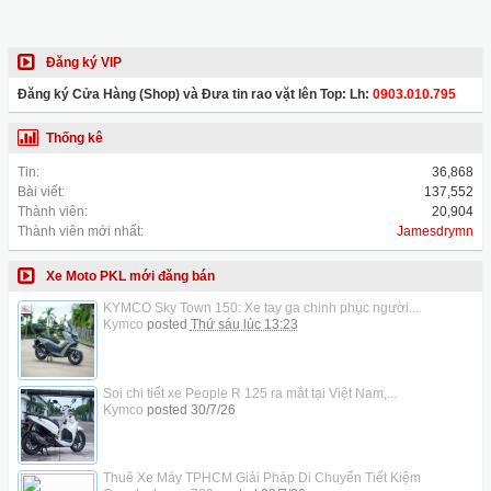
Đăng ký VIP
Đăng ký Cửa Hàng (Shop) và Đưa tin rao vặt lên Top: Lh:
0903.010.795
Thống kê
Tin:
36,868
Bài viết:
137,552
Thành viên:
20,904
Thành viên mới nhất:
Jamesdrymn
Xe Moto PKL mới đăng bán
KYMCO Sky Town 150: Xe tay ga chinh phục người...
Kymco
posted
Thứ sáu lúc 13:23
Soi chi tiết xe People R 125 ra mắt tại Việt Nam,...
Kymco
posted
30/7/26
Thuê Xe Máy TPHCM Giải Pháp Di Chuyển Tiết Kiệm