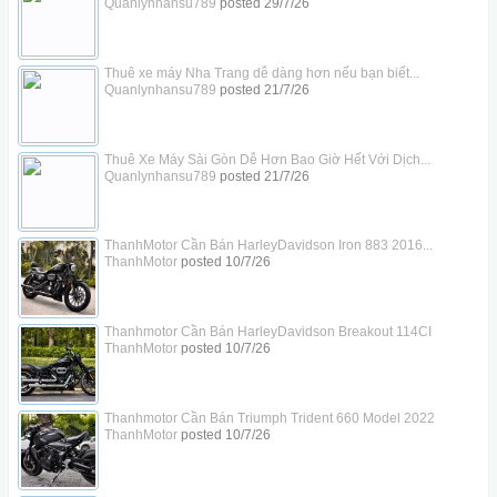
Quanlynhansu789
posted
29/7/26
Thuê xe máy Nha Trang dễ dàng hơn nếu bạn biết...
Quanlynhansu789
posted
21/7/26
Thuê Xe Máy Sài Gòn Dễ Hơn Bao Giờ Hết Với Dịch...
Quanlynhansu789
posted
21/7/26
ThanhMotor Cần Bán HarleyDavidson Iron 883 2016...
ThanhMotor
posted
10/7/26
Thanhmotor Cần Bán HarleyDavidson Breakout 114CI
ThanhMotor
posted
10/7/26
Thanhmotor Cần Bán Triumph Trident 660 Model 2022
ThanhMotor
posted
10/7/26