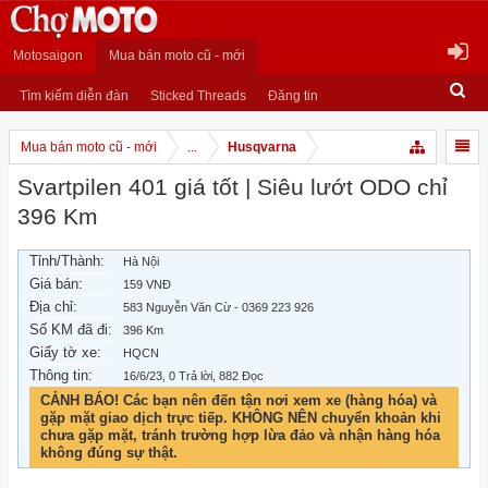
Motosaigon
Mua bán moto cũ - mới
Tìm kiếm diễn đàn
Sticked Threads
Đăng tin
Mua bán moto cũ - mới
...
Husqvarna
Svartpilen 401 giá tốt | Siêu lướt ODO chỉ
396 Km
Tỉnh/Thành:
Hà Nội
Giá bán:
159 VNĐ
Địa chỉ:
583 Nguyễn Văn Cừ - 0369 223 926
Số KM đã đi:
396 Km
Giấy tờ xe:
HQCN
Thông tin:
16/6/23
, 0 Trả lời, 882 Đọc
CẢNH BÁO! Các bạn nên đến tận nơi xem xe (hàng hóa) và
gặp mặt giao dịch trực tiếp. KHÔNG NÊN chuyển khoản khi
chưa gặp mặt, tránh trường hợp lừa đảo và nhận hàng hóa
không đúng sự thật.