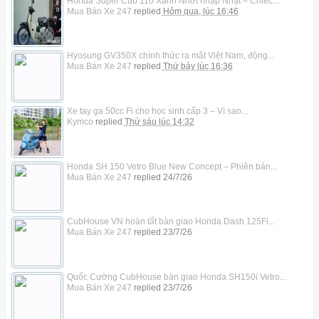
Honda Super Cub 110 Xanh Nhớt nhập Nhật – Chiếc...
Mua Bán Xe 247
replied
Hôm qua, lúc 16:46
Hyosung GV350X chính thức ra mắt Việt Nam, động...
Mua Bán Xe 247
replied
Thứ bảy lúc 16:36
Xe tay ga 50cc Fi cho học sinh cấp 3 – Vì sao...
Kymco
replied
Thứ sáu lúc 14:32
Honda SH 150 Vetro Blue New Concept – Phiên bản...
Mua Bán Xe 247
replied
24/7/26
CubHouse VN hoàn tất bàn giao Honda Dash 125Fi...
Mua Bán Xe 247
replied
23/7/26
Quốc Cường CubHouse bàn giao Honda SH150i Vetro...
Mua Bán Xe 247
replied
23/7/26