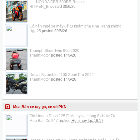
___HONDA CBR 600RR Repsol___
HITMEN_Bi
posted
30/6/26
Có nên thuê xe máy để tự khám phá Nha Trang không
Hgo25
posted
30/6/26
Triumph StreetTwin 900 2020
ThanhMotor
posted
14/6/26
Ducati Scrambler1100 Sport Pro 2022
ThanhMotor
posted
14/6/26
Mua Bán xe tay ga, xe số PKN
Giá Honda Dash 125 Fi Malaysia tháng 8 chỉ từ 74...
Mua Bán Xe 247
replied
Hôm nay lúc 16:17