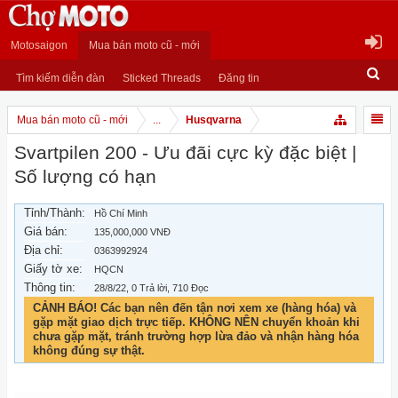
Motosaigon
Mua bán moto cũ - mới
Tìm kiếm diễn đàn
Sticked Threads
Đăng tin
Mua bán moto cũ - mới
...
Husqvarna
Svartpilen 200 - Ưu đãi cực kỳ đặc biệt |
Số lượng có hạn
Tỉnh/Thành:
Hồ Chí Minh
Giá bán:
135,000,000 VNĐ
Địa chỉ:
0363992924
Giấy tờ xe:
HQCN
Thông tin:
28/8/22
, 0 Trả lời, 710 Đọc
CẢNH BÁO! Các bạn nên đến tận nơi xem xe (hàng hóa) và
gặp mặt giao dịch trực tiếp. KHÔNG NÊN chuyển khoản khi
chưa gặp mặt, tránh trường hợp lừa đảo và nhận hàng hóa
không đúng sự thật.