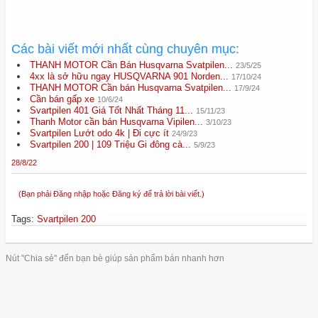
Các bài viết mới nhất cùng chuyên mục:
THANH MOTOR Cần Bán Husqvarna Svatpilen...
23/5/25
4xx là sở hữu ngay HUSQVARNA 901 Norden...
17/10/24
THANH MOTOR Cần bán Husqvarna Svatpilen...
17/9/24
Cần bán gấp xe
10/6/24
Svartpilen 401 Giá Tốt Nhất Tháng 11...
15/11/23
Thanh Motor cần bán Husqvarna Vipilen...
3/10/23
Svartpilen Lướt odo 4k | Đi cực ít
24/9/23
Svartpilen 200 | 109 Triệu Gi đông cà...
5/9/23
28/8/22
(Bạn phải Đăng nhập hoặc Đăng ký để trả lời bài viết.)
Tags
:
Svartpilen 200
Nút "Chia sẻ" đến bạn bè giúp sản phẩm bán nhanh hơn