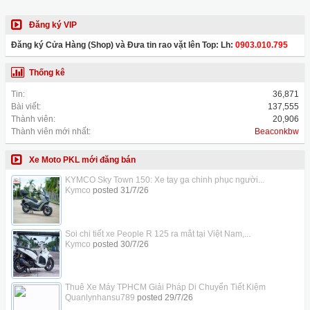
Đăng ký VIP
Đăng ký Cửa Hàng (Shop) và Đưa tin rao vặt lên Top: Lh:
0903.010.795
Thống kê
Tin:
36,871
Bài viết:
137,555
Thành viên:
20,906
Thành viên mới nhất:
Beaconkbw
Xe Moto PKL mới đăng bán
KYMCO Sky Town 150: Xe tay ga chinh phục người...
Kymco
posted
31/7/26
Soi chi tiết xe People R 125 ra mắt tại Việt Nam,...
Kymco
posted
30/7/26
Thuê Xe Máy TPHCM Giải Pháp Di Chuyển Tiết Kiệm
Quanlynhansu789
posted
29/7/26