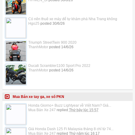
HITMEN_Bi
posted
30/6/26
Có nên thuê xe máy để tự khám phá Nha Trang không
Hgo25
posted
30/6/26
Triumph StreetTwin 900 2020
ThanhMotor
posted
14/6/26
Ducati Scrambler1100 Sport Pro 2022
ThanhMotor
posted
14/6/26
Mua Bán xe tay ga, xe số PKN
Honda Giorno+ Buzz Lightyear về Việt Nam? Giá...
Mua Bán Xe 247
replied
Thứ bảy lúc 15:57
Giá Honda Dash 125 Fi Malaysia tháng 8 chỉ từ 74...
Mua Bán Xe 247
replied
Thứ năm lúc 16:17