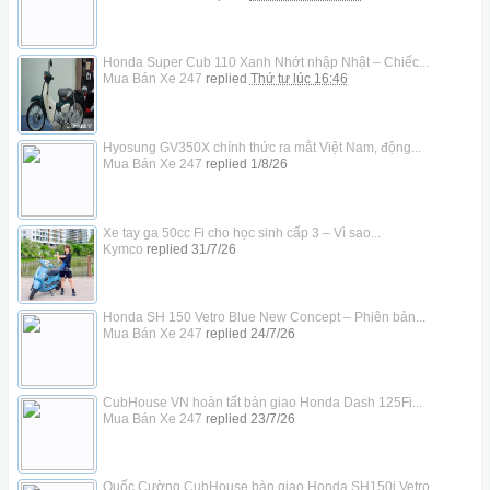
Honda Super Cub 110 Xanh Nhớt nhập Nhật – Chiếc...
Mua Bán Xe 247
replied
Thứ tư lúc 16:46
Hyosung GV350X chính thức ra mắt Việt Nam, động...
Mua Bán Xe 247
replied
1/8/26
Xe tay ga 50cc Fi cho học sinh cấp 3 – Vì sao...
Kymco
replied
31/7/26
Honda SH 150 Vetro Blue New Concept – Phiên bản...
Mua Bán Xe 247
replied
24/7/26
CubHouse VN hoàn tất bàn giao Honda Dash 125Fi...
Mua Bán Xe 247
replied
23/7/26
Quốc Cường CubHouse bàn giao Honda SH150i Vetro...