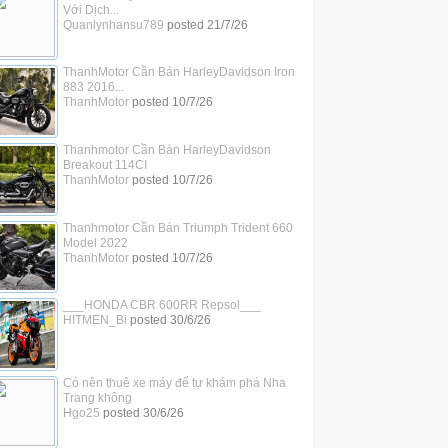
Với Dịch...
Quanlynhansu789
posted
21/7/26
ThanhMotor Cần Bán HarleyDavidson Iron
883 2016...
ThanhMotor
posted
10/7/26
Thanhmotor Cần Bán HarleyDavidson
Breakout 114CI
ThanhMotor
posted
10/7/26
Thanhmotor Cần Bán Triumph Trident 660
Model 2022
ThanhMotor
posted
10/7/26
___HONDA CBR 600RR Repsol___
HITMEN_Bi
posted
30/6/26
Có nên thuê xe máy để tự khám phá Nha
Trang không
Hgo25
posted
30/6/26