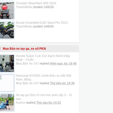
Triumph StreetTwin 900 2020
ThanhMotor
posted
14/6/26
Ducati Scrambler1100 Sport Pro 2022
ThanhMotor
posted
14/6/26
Mua Bán xe tay ga, xe số PKN
Honda Super Cub 110 Xanh Nhớt nhập
Nhật – Chiếc...
Mua Bán Xe 247
replied
Hôm qua, lúc 16:46
Hyosung GV350X chính thức ra mắt Việt
Nam, động...
Mua Bán Xe 247
replied
Thứ bảy lúc 16:36
Xe tay ga 50cc Fi cho học sinh cấp 3 – Vì
sao...
Kymco
replied
Thứ sáu lúc 14:32