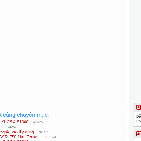
ất cùng chuyên mục:
Đă
Lh
UKI GSX-S1000...
4/5/25
___
9/4/24
nghề, xe đẩy dụng...
3/4/24
SR_750 Màu Trắng ,...
28/3/24