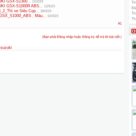
UKI GSX-S1300...
1/12/23
Tin
UKI GSX-S1000R ABS...
12/5/23
Bài
_2_Thì xe Siêu Cọp...
28/3/23
Th
GSX_S1000_ABS , Màu...
10/3/23
Th
#1
(Bạn phải Đăng nhập hoặc Đăng ký để trả lời bài viết.)
,
suzuki