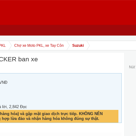
PKL
Chợ xe Moto PKL, xe Tay Côn
Suzuki
ACKER ban xe
Nút
 VNĐ
ả lời, 2,842 Đọc
hàng hóa) và gặp mặt giao dịch trực tiếp. KHÔNG NÊN
g hợp lừa đảo và nhận hàng hóa không đúng sự thật.