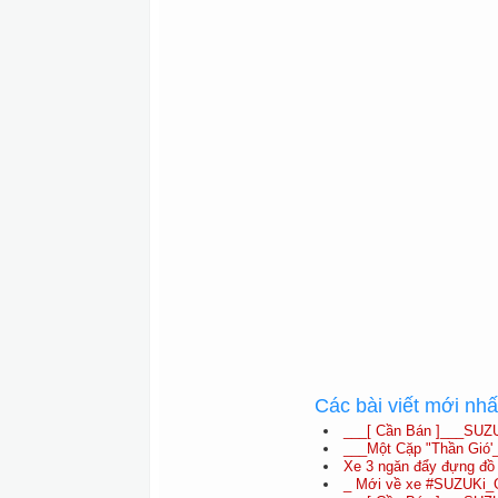
Các bài viết mới nh
___[ Cần Bán ]___SUZ
___Một Cặp "Thần Gió'
Xe 3 ngăn đẩy đựng đồ 
_ Mới về xe #SUZUKi_G