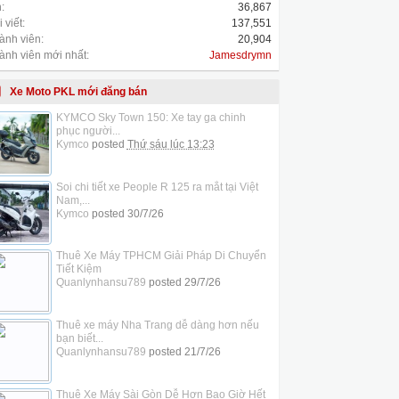
:
36,867
 viết:
137,551
ành viên:
20,904
ành viên mới nhất:
Jamesdrymn
Xe Moto PKL mới đăng bán
KYMCO Sky Town 150: Xe tay ga chinh
phục người...
Kymco
posted
Thứ sáu lúc 13:23
Soi chi tiết xe People R 125 ra mắt tại Việt
Nam,...
Kymco
posted
30/7/26
Thuê Xe Máy TPHCM Giải Pháp Di Chuyển
Tiết Kiệm
Quanlynhansu789
posted
29/7/26
Thuê xe máy Nha Trang dễ dàng hơn nếu
bạn biết...
Quanlynhansu789
posted
21/7/26
Thuê Xe Máy Sài Gòn Dễ Hơn Bao Giờ Hết