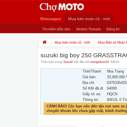
Motosaigon
Mua bán moto cũ - mới
Tìm kiếm diễn đàn
Sticked Threads
Đăng tin
Mua bán moto cũ - mới
Mua Bán xe Moto 
suzuki big boy 250 GRASSTR
Thảo luận trong '
Suzuki
' bắt đầu bởi
morgedron33
,
9/8/19
.
Tỉnh/Thành:
Nha Trang
Giá bán:
33,000,000
Địa chỉ:
0375335425
Số KM đã đi:
54000
Giấy tờ xe:
HQCN
Thông tin:
9/8/19
, 0 Tr
CẢNH BÁO! Các bạn nên đến tận nơi xem xe (
chuyển khoản khi chưa gặp mặt, tránh trườn