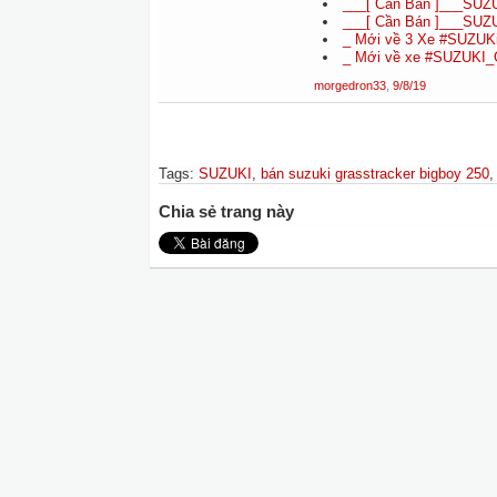
___[ Cần Bán ]___SUZ
___[ Cần Bán ]___SUZ
_ Mới về 3 Xe #SUZUKi
_ Mới về xe #SUZUKI_
morgedron33
,
9/8/19
Tags
:
SUZUKI
,
bán suzuki grasstracker bigboy 250
Chia sẻ trang này