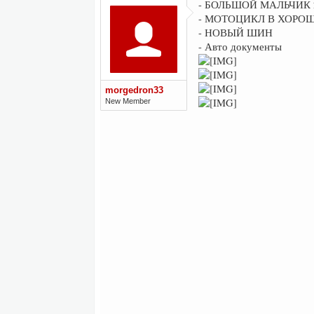
- БОЛЬШОЙ МАЛЬЧИК 2
- МОТОЦИКЛ В ХОРО
- НОВЫЙ ШИН
- Авто документы
morgedron33
New Member