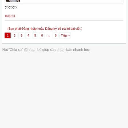
797979
16/1/23
(Bạn phải Đăng nhập hoặc Đăng ký để trả lời bài viết.)
1
2
3
4
5
6
→
8
Tiếp >
Nút "Chia sẻ" đến bạn bè giúp sản phẩm bán nhanh hơn