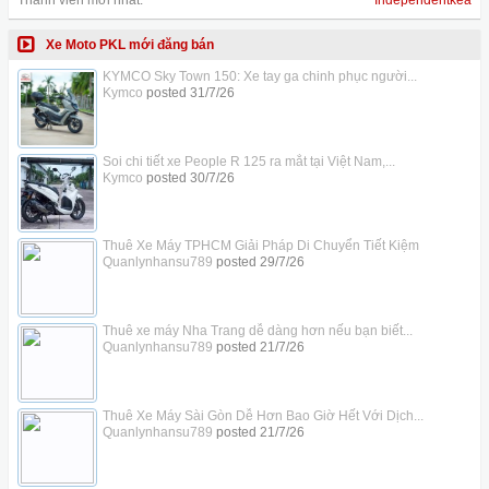
Xe Moto PKL mới đăng bán
KYMCO Sky Town 150: Xe tay ga chinh phục người...
Kymco
posted
31/7/26
Soi chi tiết xe People R 125 ra mắt tại Việt Nam,...
Kymco
posted
30/7/26
Thuê Xe Máy TPHCM Giải Pháp Di Chuyển Tiết Kiệm
Quanlynhansu789
posted
29/7/26
Thuê xe máy Nha Trang dễ dàng hơn nếu bạn biết...
Quanlynhansu789
posted
21/7/26
Thuê Xe Máy Sài Gòn Dễ Hơn Bao Giờ Hết Với Dịch...
Quanlynhansu789
posted
21/7/26