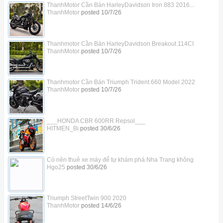
ThanhMotor Cần Bán HarleyDavidson Iron 883 2016...
ThanhMotor
posted
10/7/26
Thanhmotor Cần Bán HarleyDavidson Breakout 114CI
ThanhMotor
posted
10/7/26
Thanhmotor Cần Bán Triumph Trident 660 Model 2022
ThanhMotor
posted
10/7/26
___HONDA CBR 600RR Repsol___
HITMEN_Bi
posted
30/6/26
Có nên thuê xe máy để tự khám phá Nha Trang không
Hgo25
posted
30/6/26
Triumph StreetTwin 900 2020
ThanhMotor
posted
14/6/26