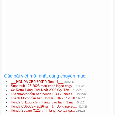
Các bài viết mới nhất cùng chuyên mục:
___HONDA CBR 600RR Repsol___
30/6/26
Supercub 125 2025 màu xanh Ngọc chạy...
16/5/26
Xe Retro Đáng Chờ Nhất 2026 Gọi Tên...
15/5/26
Thanhmotor cần bán honda CB350 hness...
13/5/26
Thanh Motor cần bán HonDa CB650R 2020
19/4/26
Honda SH160i chính hãng, bảo hành 3 năm
8/4/26
Honda CB500SF 2026 ra mắt: Dòng naked...
30/3/26
Honda Square X125 trình làng: Xe tay ga...
26/3/26