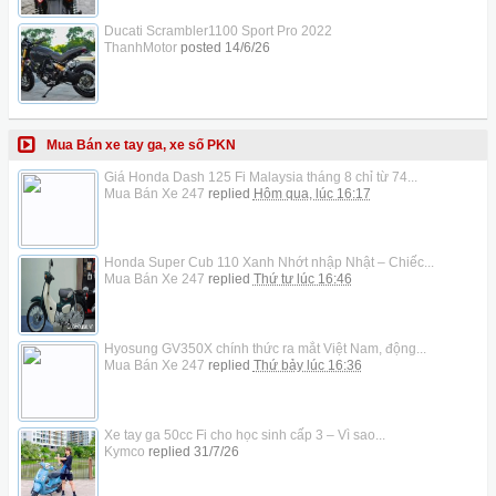
Ducati Scrambler1100 Sport Pro 2022
ThanhMotor
posted
14/6/26
Mua Bán xe tay ga, xe số PKN
Giá Honda Dash 125 Fi Malaysia tháng 8 chỉ từ 74...
Mua Bán Xe 247
replied
Hôm qua, lúc 16:17
Honda Super Cub 110 Xanh Nhớt nhập Nhật – Chiếc...
Mua Bán Xe 247
replied
Thứ tư lúc 16:46
Hyosung GV350X chính thức ra mắt Việt Nam, động...
Mua Bán Xe 247
replied
Thứ bảy lúc 16:36
Xe tay ga 50cc Fi cho học sinh cấp 3 – Vì sao...
Kymco
replied
31/7/26