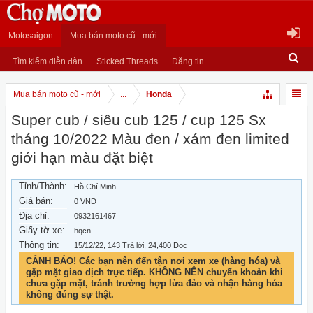
Motosaigon
Mua bán moto cũ - mới
Tìm kiếm diễn đàn
Sticked Threads
Đăng tin
Mua bán moto cũ - mới
...
Honda
Super cub / siêu cub 125 / cup 125 Sx
tháng 10/2022 Màu đen / xám đen limited
giới hạn màu đặt biệt
Tỉnh/Thành:
Hồ Chí Minh
Giá bán:
0 VNĐ
Địa chỉ:
0932161467
Giấy tờ xe:
hqcn
Thông tin:
15/12/22
, 143 Trả lời, 24,400 Đọc
CẢNH BÁO! Các bạn nên đến tận nơi xem xe (hàng hóa) và
gặp mặt giao dịch trực tiếp. KHÔNG NÊN chuyển khoản khi
chưa gặp mặt, tránh trường hợp lừa đảo và nhận hàng hóa
không đúng sự thật.