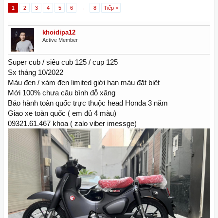
1
2
3
4
5
6
→
8
Tiếp >
khoidipa12
Active Member
Super cub / siêu cub 125 / cup 125
Sx tháng 10/2022
Màu đen / xám đen limited giới hạn màu đặt biệt
Mới 100% chưa câu bình đỗ xăng
Bảo hành toàn quốc trực thuộc head Honda 3 năm
Giao xe toàn quốc ( em đủ 4 màu)
09321.61.467 khoa ( zalo viber imessge)