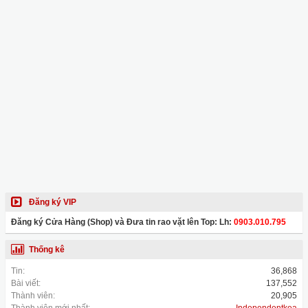
Đăng ký VIP
Đăng ký Cửa Hàng (Shop) và Đưa tin rao vặt lên Top: Lh:
0903.010.795
Thống kê
Tin:
36,868
Bài viết:
137,552
Thành viên:
20,905
Thành viên mới nhất:
Independentkea