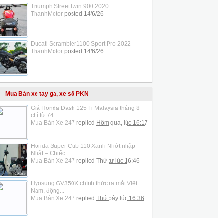
Triumph StreetTwin 900 2020
ThanhMotor
posted
14/6/26
Ducati Scrambler1100 Sport Pro 2022
ThanhMotor
posted
14/6/26
Mua Bán xe tay ga, xe số PKN
Giá Honda Dash 125 Fi Malaysia tháng 8
chỉ từ 74...
Mua Bán Xe 247
replied
Hôm qua, lúc 16:17
Honda Super Cub 110 Xanh Nhớt nhập
Nhật – Chiếc...
Mua Bán Xe 247
replied
Thứ tư lúc 16:46
Hyosung GV350X chính thức ra mắt Việt
Nam, động...
Mua Bán Xe 247
replied
Thứ bảy lúc 16:36