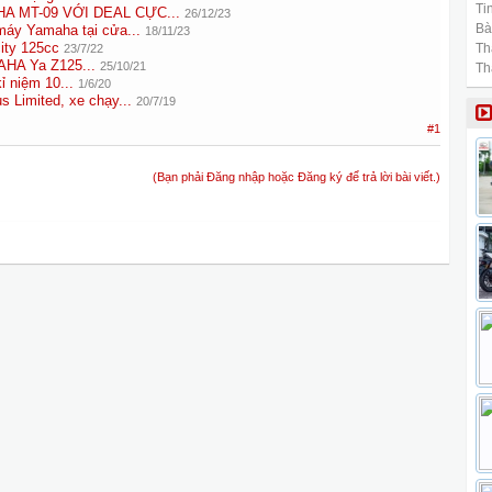
Tin
A MT-09 VỚI DEAL CỰC...
26/12/23
Bài
máy Yamaha tại cửa...
18/11/23
ity 125cc
Th
23/7/22
AHA Ya Z125...
25/10/21
Th
 niệm 10...
1/6/20
 Limited, xe chạy...
20/7/19
#1
(Bạn phải Đăng nhập hoặc Đăng ký để trả lời bài viết.)