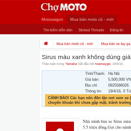
Motosaigon
Mua bán moto cũ - mới
Tìm kiếm diễn đàn
Sticked Threads
Đăng tin
Mua bán moto cũ - mới
Mua bán xe tay ga
Sirus màu xanh không dùng giá 
Thảo luận trong '
Yamaha
' bắt đầu bởi
hoamaygio
,
19/4/16
.
Tỉnh/Thành:
Hà Nội
Giá bán:
5,500,000 V
Địa chỉ:
0925586026
Thông tin:
19/4/16
, 0 Tr
CẢNH BÁO! Các bạn nên đến tận nơi xem xe (
chuyển khoản khi chưa gặp mặt, tránh trườn
Nhà mình bán xe Sirus màu 
5.5 triệu đồng.Gọi cho mìn