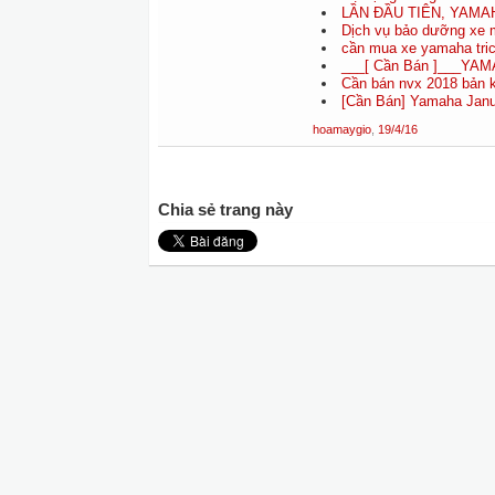
LẦN ĐẦU TIÊN, YAMAH
Dịch vụ bảo dưỡng xe 
cần mua xe yamaha tric
___[ Cần Bán ]___YAM
Cần bán nvx 2018 bản kỉ
[Cần Bán] Yamaha Janus
hoamaygio
,
19/4/16
Chia sẻ trang này