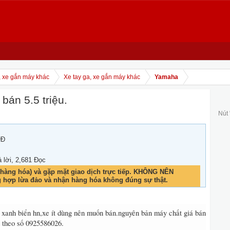
, xe gắn máy khác
Xe tay ga, xe gắn máy khác
Yamaha
bán 5.5 triệu.
Nút
NĐ
ả lời, 2,681 Đọc
hàng hóa) và gặp mặt giao dịch trực tiếp. KHÔNG NÊN
g hợp lừa đảo và nhận hàng hóa không đúng sự thật.
xanh biển hn,xe ít dùng nên muốn bán.nguyên bản máy chất giá bán
h theo số 0925586026.