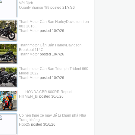
Với Dịch...
Quanlynhansu789
posted
21/7/26
ThanhMotor Cần Bán HarleyDavidson Iron
883 2016...
ThanhMotor
posted
10/7/26
Thanhmotor Cần Bán HarleyDavidson
Breakout 114CI
ThanhMotor
posted
10/7/26
Thanhmotor Cần Bán Triumph Trident 660
Model 2022
ThanhMotor
posted
10/7/26
___HONDA CBR 600RR Repsol___
HITMEN_Bi
posted
30/6/26
Có nên thuê xe máy để tự khám phá Nha
Trang không
Hgo25
posted
30/6/26