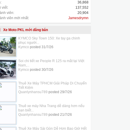
:
36,868
 viết:
137,552
ành viên:
20,904
ành viên mới nhất:
Jamesdrymn
Xe Moto PKL mới đăng bán
KYMCO Sky Town 150: Xe tay ga chinh
phục người...
Kymco
posted
31/7/26
Soi chi tiết xe People R 125 ra mắt tại Việt
Nam,...
Kymco
posted
30/7/26
Thuê Xe Máy TPHCM Giải Pháp Di Chuyển
Tiết Kiệm
Quanlynhansu789
posted
29/7/26
Thuê xe máy Nha Trang dễ dàng hơn nếu
bạn biết...
Quanlynhansu789
posted
21/7/26
Thuê Xe Máy Sài Gòn Dễ Hơn Bao Giờ Hết