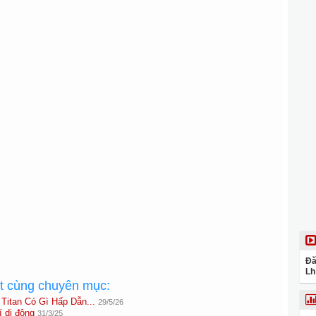
Đă
Lh
ất cùng chuyên mục:
itan Có Gì Hấp Dẫn...
29/5/26
 di động
31/3/25