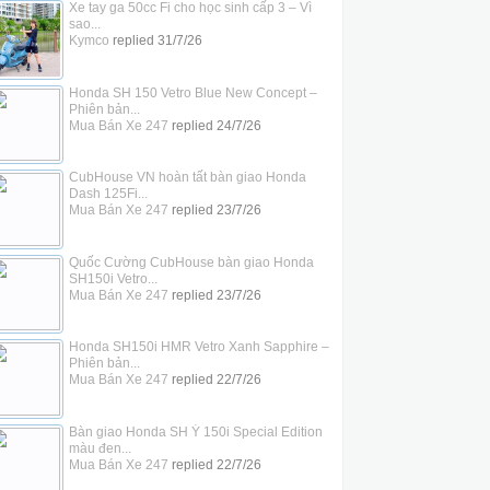
Xe tay ga 50cc Fi cho học sinh cấp 3 – Vì
sao...
Kymco
replied
31/7/26
Honda SH 150 Vetro Blue New Concept –
Phiên bản...
Mua Bán Xe 247
replied
24/7/26
CubHouse VN hoàn tất bàn giao Honda
Dash 125Fi...
Mua Bán Xe 247
replied
23/7/26
Quốc Cường CubHouse bàn giao Honda
SH150i Vetro...
Mua Bán Xe 247
replied
23/7/26
Honda SH150i HMR Vetro Xanh Sapphire –
Phiên bản...
Mua Bán Xe 247
replied
22/7/26
Bàn giao Honda SH Ý 150i Special Edition
màu đen...
Mua Bán Xe 247
replied
22/7/26