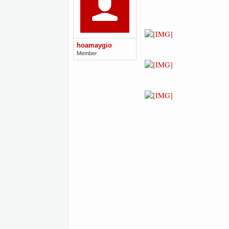
hoamaygio
Member