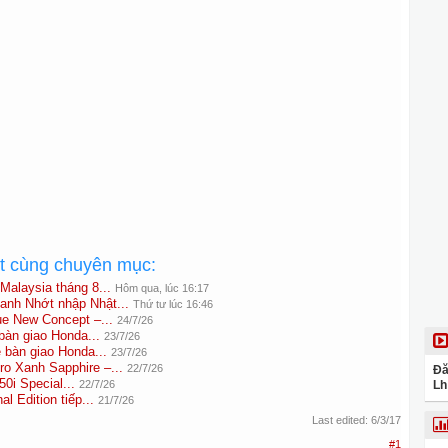
ất cùng chuyên mục:
Malaysia tháng 8...
Hôm qua, lúc 16:17
anh Nhớt nhập Nhật...
Thứ tư lúc 16:46
e New Concept –...
24/7/26
àn giao Honda...
23/7/26
bàn giao Honda...
23/7/26
o Xanh Sapphire –...
22/7/26
Đă
0i Special...
22/7/26
Lh
l Edition tiếp...
21/7/26
Last edited:
6/3/17
#1