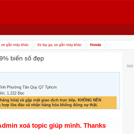
, xe gắn máy khác
Xe tay ga, xe gắn máy khác
Honda
9% biển số đẹp
Nút
Vĩnh Phường Tân Quy Q7 Tphcm
 lời, 1,222 Đọc
hàng hóa) và gặp mặt giao dịch trực tiếp. KHÔNG NÊN
g hợp lừa đảo và nhận hàng hóa không đúng sự thật.
Admin xoá topic giúp mình. Thanks