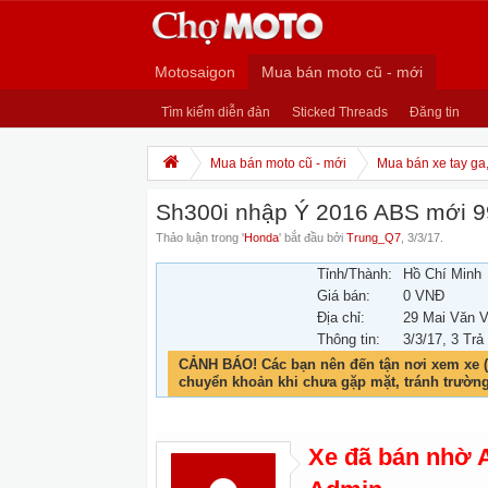
Motosaigon
Mua bán moto cũ - mới
Tìm kiếm diễn đàn
Sticked Threads
Đăng tin
Mua bán moto cũ - mới
Mua bán xe tay ga
Sh300i nhập Ý 2016 ABS mới 9
Thảo luận trong '
Honda
' bắt đầu bởi
Trung_Q7
,
3/3/17
.
Tỉnh/Thành:
Hồ Chí Minh
Giá bán:
0 VNĐ
Địa chỉ:
29 Mai Văn 
Thông tin:
3/3/17
, 3 Trả
CẢNH BÁO! Các bạn nên đến tận nơi xem xe (
chuyển khoản khi chưa gặp mặt, tránh trườn
Xe đã bán nhờ 