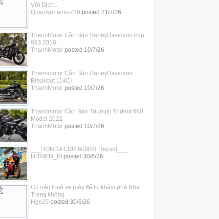
Với Dịch...
Quanlynhansu789
posted
21/7/26
ThanhMotor Cần Bán HarleyDavidson Iron
883 2016...
ThanhMotor
posted
10/7/26
Thanhmotor Cần Bán HarleyDavidson
Breakout 114CI
ThanhMotor
posted
10/7/26
Thanhmotor Cần Bán Triumph Trident 660
Model 2022
ThanhMotor
posted
10/7/26
___HONDA CBR 600RR Repsol___
HITMEN_Bi
posted
30/6/26
Có nên thuê xe máy để tự khám phá Nha
Trang không
Hgo25
posted
30/6/26