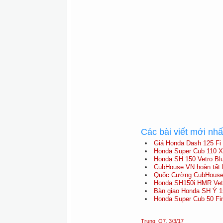
Các bài viết mới nh
Giá Honda Dash 125 Fi 
Honda Super Cub 110 X
Honda SH 150 Vetro Blu
CubHouse VN hoàn tất b
Quốc Cường CubHouse 
Honda SH150i HMR Vetr
Bàn giao Honda SH Ý 15
Honda Super Cub 50 Fina
Trung_Q7
,
3/3/17