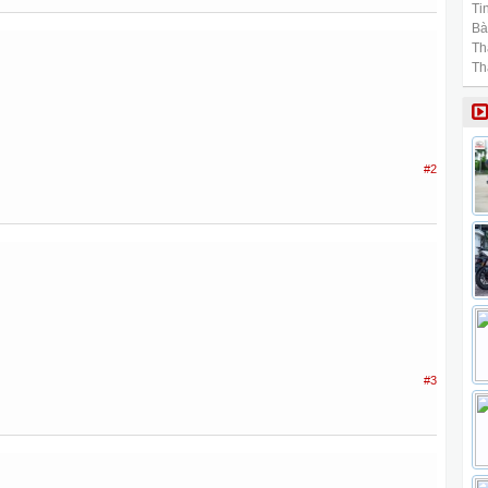
Tin
Bài
Th
Th
#2
#3