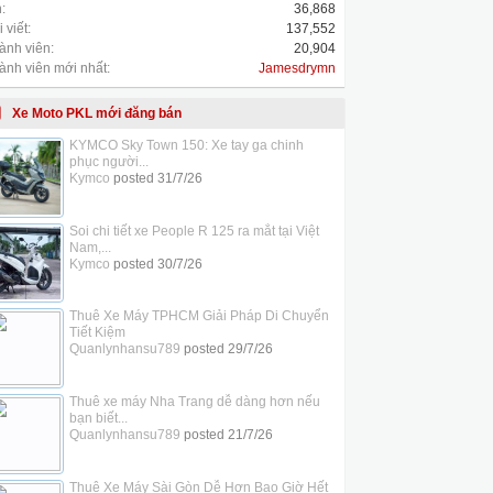
:
36,868
 viết:
137,552
ành viên:
20,904
ành viên mới nhất:
Jamesdrymn
Xe Moto PKL mới đăng bán
KYMCO Sky Town 150: Xe tay ga chinh
phục người...
Kymco
posted
31/7/26
Soi chi tiết xe People R 125 ra mắt tại Việt
Nam,...
Kymco
posted
30/7/26
Thuê Xe Máy TPHCM Giải Pháp Di Chuyển
Tiết Kiệm
Quanlynhansu789
posted
29/7/26
Thuê xe máy Nha Trang dễ dàng hơn nếu
bạn biết...
Quanlynhansu789
posted
21/7/26
Thuê Xe Máy Sài Gòn Dễ Hơn Bao Giờ Hết