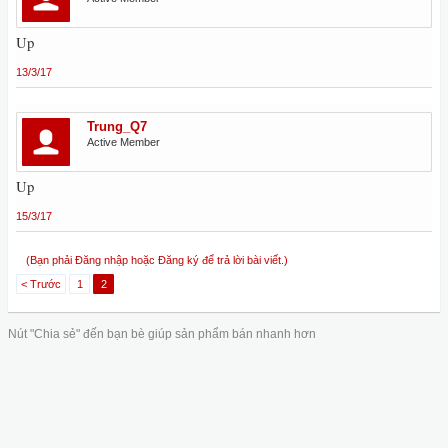
Up
13/3/17
Trung_Q7
Active Member
Up
15/3/17
(Bạn phải Đăng nhập hoặc Đăng ký để trả lời bài viết.)
< Trước
1
2
Nút "Chia sẻ" đến bạn bè giúp sản phẩm bán nhanh hơn