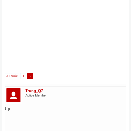
< Trước
1
2
Trung_Q7
Active Member
Up