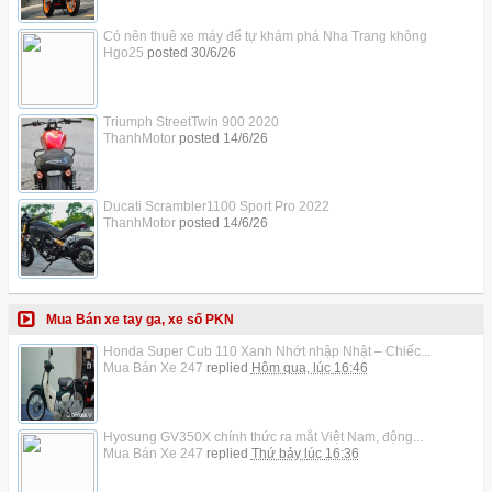
Có nên thuê xe máy để tự khám phá Nha Trang không
Hgo25
posted
30/6/26
Triumph StreetTwin 900 2020
ThanhMotor
posted
14/6/26
Ducati Scrambler1100 Sport Pro 2022
ThanhMotor
posted
14/6/26
Mua Bán xe tay ga, xe số PKN
Honda Super Cub 110 Xanh Nhớt nhập Nhật – Chiếc...
Mua Bán Xe 247
replied
Hôm qua, lúc 16:46
Hyosung GV350X chính thức ra mắt Việt Nam, động...
Mua Bán Xe 247
replied
Thứ bảy lúc 16:36