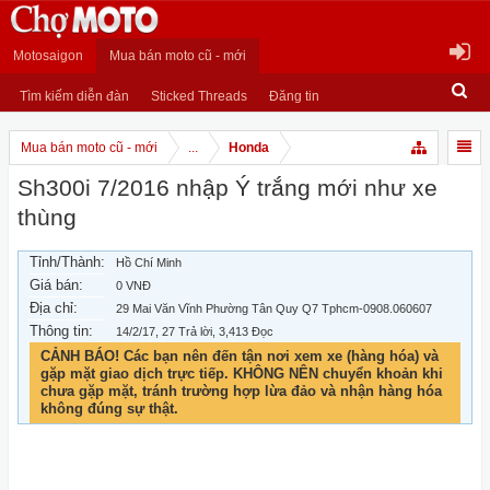
Motosaigon
Mua bán moto cũ - mới
Tìm kiếm diễn đàn
Sticked Threads
Đăng tin
Mua bán moto cũ - mới
...
Honda
Sh300i 7/2016 nhập Ý trắng mới như xe
thùng
Tỉnh/Thành:
Hồ Chí Minh
Giá bán:
0 VNĐ
Địa chỉ:
29 Mai Văn Vĩnh Phường Tân Quy Q7 Tphcm-0908.060607
Thông tin:
14/2/17
, 27 Trả lời, 3,413 Đọc
CẢNH BÁO! Các bạn nên đến tận nơi xem xe (hàng hóa) và
gặp mặt giao dịch trực tiếp. KHÔNG NÊN chuyển khoản khi
chưa gặp mặt, tránh trường hợp lừa đảo và nhận hàng hóa
không đúng sự thật.