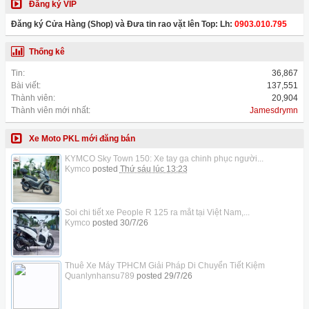
Đăng ký VIP
Đăng ký Cửa Hàng (Shop) và Đưa tin rao vặt lên Top: Lh:
0903.010.795
Thống kê
Tin:
36,867
Bài viết:
137,551
Thành viên:
20,904
Thành viên mới nhất:
Jamesdrymn
Xe Moto PKL mới đăng bán
KYMCO Sky Town 150: Xe tay ga chinh phục người...
Kymco
posted
Thứ sáu lúc 13:23
Soi chi tiết xe People R 125 ra mắt tại Việt Nam,...
Kymco
posted
30/7/26
Thuê Xe Máy TPHCM Giải Pháp Di Chuyển Tiết Kiệm
Quanlynhansu789
posted
29/7/26