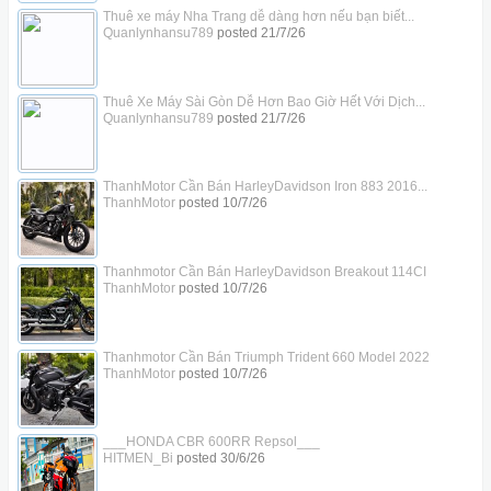
Thuê xe máy Nha Trang dễ dàng hơn nếu bạn biết...
Quanlynhansu789
posted
21/7/26
Thuê Xe Máy Sài Gòn Dễ Hơn Bao Giờ Hết Với Dịch...
Quanlynhansu789
posted
21/7/26
ThanhMotor Cần Bán HarleyDavidson Iron 883 2016...
ThanhMotor
posted
10/7/26
Thanhmotor Cần Bán HarleyDavidson Breakout 114CI
ThanhMotor
posted
10/7/26
Thanhmotor Cần Bán Triumph Trident 660 Model 2022
ThanhMotor
posted
10/7/26
___HONDA CBR 600RR Repsol___
HITMEN_Bi
posted
30/6/26