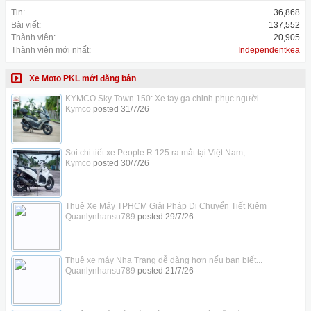
Tin:
36,868
Bài viết:
137,552
Thành viên:
20,905
Thành viên mới nhất:
Independentkea
Xe Moto PKL mới đăng bán
KYMCO Sky Town 150: Xe tay ga chinh phục người...
Kymco
posted
31/7/26
Soi chi tiết xe People R 125 ra mắt tại Việt Nam,...
Kymco
posted
30/7/26
Thuê Xe Máy TPHCM Giải Pháp Di Chuyển Tiết Kiệm
Quanlynhansu789
posted
29/7/26
Thuê xe máy Nha Trang dễ dàng hơn nếu bạn biết...
Quanlynhansu789
posted
21/7/26