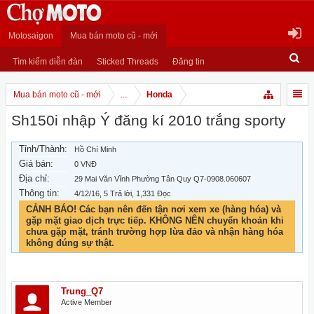
Motosaigon
Mua bán moto cũ - mới
Tìm kiếm diễn đàn
Sticked Threads
Đăng tin
Mua bán moto cũ - mới
...
Honda
Sh150i nhập Ý đăng kí 2010 trắng sporty
Tỉnh/Thành:
Hồ Chí Minh
Giá bán:
0 VNĐ
Địa chỉ:
29 Mai Văn Vĩnh Phường Tân Quy Q7-0908.060607
Thông tin:
4/12/16
, 5 Trả lời, 1,331 Đọc
CẢNH BÁO! Các bạn nên đến tận nơi xem xe (hàng hóa) và
gặp mặt giao dịch trực tiếp. KHÔNG NÊN chuyển khoản khi
chưa gặp mặt, tránh trường hợp lừa đảo và nhận hàng hóa
không đúng sự thật.
Trung_Q7
Active Member