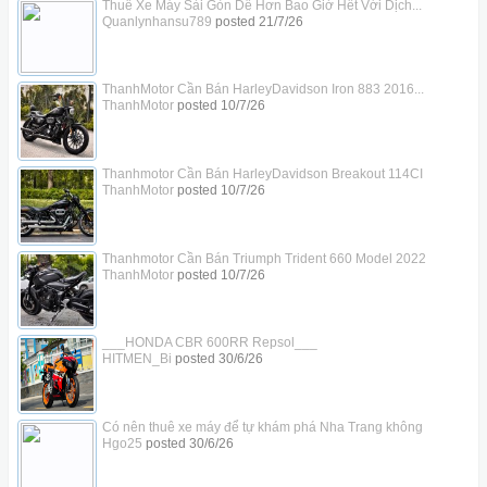
Thuê Xe Máy Sài Gòn Dễ Hơn Bao Giờ Hết Với Dịch...
Quanlynhansu789
posted
21/7/26
ThanhMotor Cần Bán HarleyDavidson Iron 883 2016...
ThanhMotor
posted
10/7/26
Thanhmotor Cần Bán HarleyDavidson Breakout 114CI
ThanhMotor
posted
10/7/26
Thanhmotor Cần Bán Triumph Trident 660 Model 2022
ThanhMotor
posted
10/7/26
___HONDA CBR 600RR Repsol___
HITMEN_Bi
posted
30/6/26
Có nên thuê xe máy để tự khám phá Nha Trang không
Hgo25
posted
30/6/26