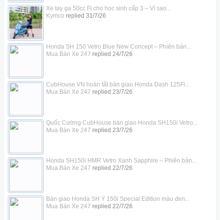
Xe tay ga 50cc Fi cho học sinh cấp 3 – Vì sao...
Kymco
replied
31/7/26
Honda SH 150 Vetro Blue New Concept – Phiên bản...
Mua Bán Xe 247
replied
24/7/26
CubHouse VN hoàn tất bàn giao Honda Dash 125Fi...
Mua Bán Xe 247
replied
23/7/26
Quốc Cường CubHouse bàn giao Honda SH150i Vetro...
Mua Bán Xe 247
replied
23/7/26
Honda SH150i HMR Vetro Xanh Sapphire – Phiên bản...
Mua Bán Xe 247
replied
22/7/26
Bàn giao Honda SH Ý 150i Special Edition màu đen...
Mua Bán Xe 247
replied
22/7/26