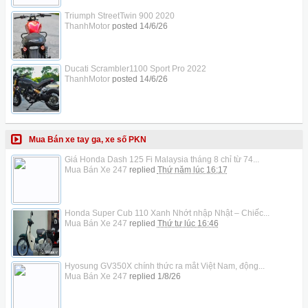
Triumph StreetTwin 900 2020
ThanhMotor
posted
14/6/26
Ducati Scrambler1100 Sport Pro 2022
ThanhMotor
posted
14/6/26
Mua Bán xe tay ga, xe số PKN
Giá Honda Dash 125 Fi Malaysia tháng 8 chỉ từ 74...
Mua Bán Xe 247
replied
Thứ năm lúc 16:17
Honda Super Cub 110 Xanh Nhớt nhập Nhật – Chiếc...
Mua Bán Xe 247
replied
Thứ tư lúc 16:46
Hyosung GV350X chính thức ra mắt Việt Nam, động...
Mua Bán Xe 247
replied
1/8/26