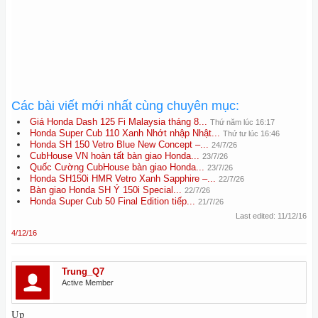
Các bài viết mới nhất cùng chuyên mục:
Giá Honda Dash 125 Fi Malaysia tháng 8...
Thứ năm lúc 16:17
Honda Super Cub 110 Xanh Nhớt nhập Nhật...
Thứ tư lúc 16:46
Honda SH 150 Vetro Blue New Concept –...
24/7/26
CubHouse VN hoàn tất bàn giao Honda...
23/7/26
Quốc Cường CubHouse bàn giao Honda...
23/7/26
Honda SH150i HMR Vetro Xanh Sapphire –...
22/7/26
Bàn giao Honda SH Ý 150i Special...
22/7/26
Honda Super Cub 50 Final Edition tiếp...
21/7/26
Last edited:
11/12/16
4/12/16
Trung_Q7
Active Member
Up