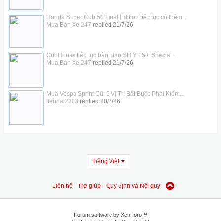
Honda Super Cub 50 Final Edition tiếp tục có thêm...
Mua Bán Xe 247
replied
21/7/26
CubHouse tiếp tục bàn giao SH Ý 150i Special...
Mua Bán Xe 247
replied
21/7/26
Mua Vespa Sprint Cũ: 5 Vị Trí Bắt Buộc Phải Kiểm...
tienhai2303
replied
20/7/26
Tiếng Việt
Liên hệ
Trợ giúp
Quy định và Nội quy
Forum software by XenForo™