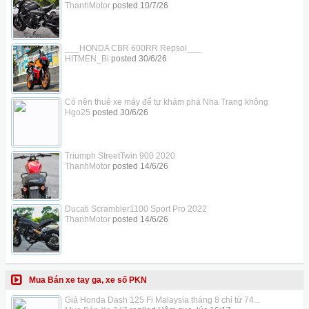
ThanhMotor
posted
10/7/26
___HONDA CBR 600RR Repsol___
HITMEN_Bi
posted
30/6/26
Có nên thuê xe máy để tự khám phá Nha Trang không
Hgo25
posted
30/6/26
Triumph StreetTwin 900 2020
ThanhMotor
posted
14/6/26
Ducati Scrambler1100 Sport Pro 2022
ThanhMotor
posted
14/6/26
Mua Bán xe tay ga, xe số PKN
Giá Honda Dash 125 Fi Malaysia tháng 8 chỉ từ 74...