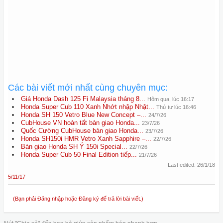
Các bài viết mới nhất cùng chuyên mục:
Giá Honda Dash 125 Fi Malaysia tháng 8...
Hôm qua, lúc 16:17
Honda Super Cub 110 Xanh Nhớt nhập Nhật...
Thứ tư lúc 16:46
Honda SH 150 Vetro Blue New Concept –...
24/7/26
CubHouse VN hoàn tất bàn giao Honda...
23/7/26
Quốc Cường CubHouse bàn giao Honda...
23/7/26
Honda SH150i HMR Vetro Xanh Sapphire –...
22/7/26
Bàn giao Honda SH Ý 150i Special...
22/7/26
Honda Super Cub 50 Final Edition tiếp...
21/7/26
Last edited:
26/1/18
5/11/17
(Bạn phải Đăng nhập hoặc Đăng ký để trả lời bài viết.)