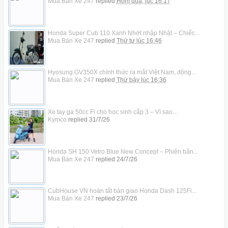
Mua Bán Xe 247
replied
Hôm qua, lúc 16:17
Honda Super Cub 110 Xanh Nhớt nhập Nhật – Chiếc...
Mua Bán Xe 247
replied
Thứ tư lúc 16:46
Hyosung GV350X chính thức ra mắt Việt Nam, động...
Mua Bán Xe 247
replied
Thứ bảy lúc 16:36
Xe tay ga 50cc Fi cho học sinh cấp 3 – Vì sao...
Kymco
replied
31/7/26
Honda SH 150 Vetro Blue New Concept – Phiên bản...
Mua Bán Xe 247
replied
24/7/26
CubHouse VN hoàn tất bàn giao Honda Dash 125Fi...
Mua Bán Xe 247
replied
23/7/26