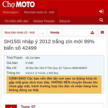
Motosaigon
Mua bán moto cũ - mới
Tìm kiếm diễn đàn
Sticked Threads
Đăng tin
Mua bán moto cũ - mới
...
Honda
SH150i nhập ý 2012 trắng zin mới 99%
biển số 42499
Tỉnh/Thành:
Hồ Chí Minh
Giá bán:
0 VNĐ
Địa chỉ:
29 Mai Văn Vĩnh P.Tân Quy Q7 Tphcm-0908.060607
Thông tin:
5/11/17
, 0 Trả lời, 1,593 Đọc
CẢNH BÁO! Các bạn nên đến tận nơi xem xe (hàng hóa) và
gặp mặt giao dịch trực tiếp. KHÔNG NÊN chuyển khoản khi
chưa gặp mặt, tránh trường hợp lừa đảo và nhận hàng hóa
không đúng sự thật.
Trung_Q7