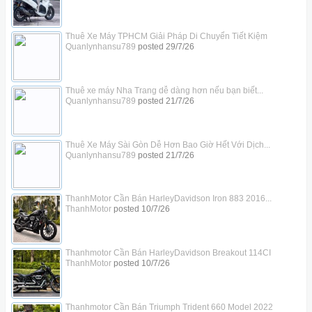
Thuê Xe Máy TPHCM Giải Pháp Di Chuyển Tiết Kiệm
Quanlynhansu789
posted
29/7/26
Thuê xe máy Nha Trang dễ dàng hơn nếu bạn biết...
Quanlynhansu789
posted
21/7/26
Thuê Xe Máy Sài Gòn Dễ Hơn Bao Giờ Hết Với Dịch...
Quanlynhansu789
posted
21/7/26
ThanhMotor Cần Bán HarleyDavidson Iron 883 2016...
ThanhMotor
posted
10/7/26
Thanhmotor Cần Bán HarleyDavidson Breakout 114CI
ThanhMotor
posted
10/7/26
Thanhmotor Cần Bán Triumph Trident 660 Model 2022