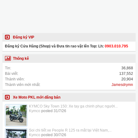
Đăng ký VIP
Đăng ký Cửa Hàng (Shop) và Đưa tin rao vặt lên Top: Lh:
0903.010.795
Thống kê
Tin:
36,868
Bài viết:
137,552
Thành viên:
20,904
Thành viên mới nhất:
Jamesdrymn
Xe Moto PKL mới đăng bán
KYMCO Sky Town 150: Xe tay ga chinh phục người...
Kymco
posted
31/7/26
Soi chi tiết xe People R 125 ra mắt tại Việt Nam,...
Kymco
posted
30/7/26