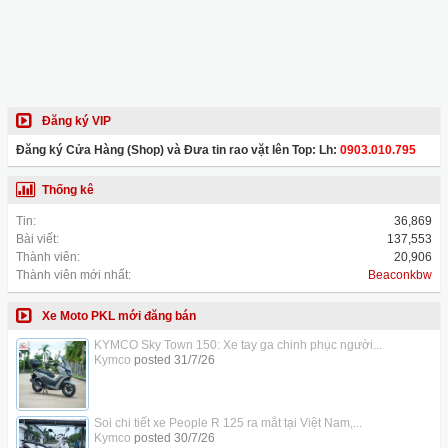
Đăng ký VIP
Đăng ký Cửa Hàng (Shop) và Đưa tin rao vặt lên Top: Lh:
0903.010.795
Thống kê
Tin:
36,869
Bài viết:
137,553
Thành viên:
20,906
Thành viên mới nhất:
Beaconkbw
Xe Moto PKL mới đăng bán
KYMCO Sky Town 150: Xe tay ga chinh phục người...
Kymco
posted
31/7/26
Soi chi tiết xe People R 125 ra mắt tại Việt Nam,...
Kymco
posted
30/7/26