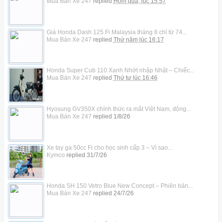
Mua Bán Xe 247
replied
Hôm qua, lúc 15:57
Giá Honda Dash 125 Fi Malaysia tháng 8 chỉ từ 74...
Mua Bán Xe 247
replied
Thứ năm lúc 16:17
Honda Super Cub 110 Xanh Nhớt nhập Nhật – Chiếc...
Mua Bán Xe 247
replied
Thứ tư lúc 16:46
Hyosung GV350X chính thức ra mắt Việt Nam, động...
Mua Bán Xe 247
replied
1/8/26
Xe tay ga 50cc Fi cho học sinh cấp 3 – Vì sao...
Kymco
replied
31/7/26
Honda SH 150 Vetro Blue New Concept – Phiên bản...
Mua Bán Xe 247
replied
24/7/26