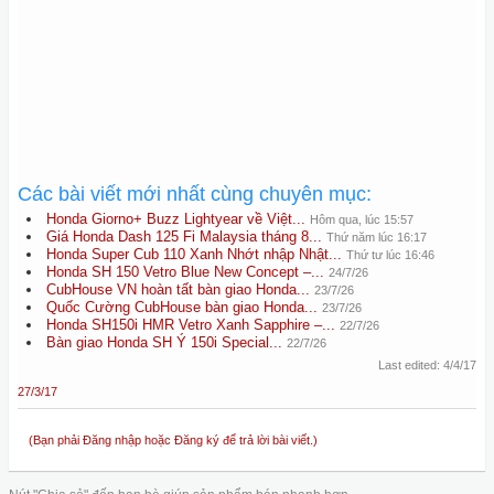
Các bài viết mới nhất cùng chuyên mục:
Honda Giorno+ Buzz Lightyear về Việt...
Hôm qua, lúc 15:57
Giá Honda Dash 125 Fi Malaysia tháng 8...
Thứ năm lúc 16:17
Honda Super Cub 110 Xanh Nhớt nhập Nhật...
Thứ tư lúc 16:46
Honda SH 150 Vetro Blue New Concept –...
24/7/26
CubHouse VN hoàn tất bàn giao Honda...
23/7/26
Quốc Cường CubHouse bàn giao Honda...
23/7/26
Honda SH150i HMR Vetro Xanh Sapphire –...
22/7/26
Bàn giao Honda SH Ý 150i Special...
22/7/26
Last edited:
4/4/17
27/3/17
(Bạn phải Đăng nhập hoặc Đăng ký để trả lời bài viết.)