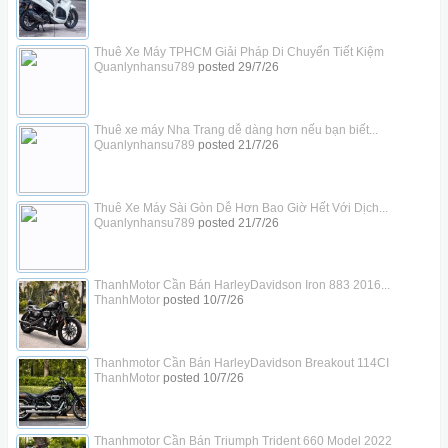
Thuê Xe Máy TPHCM Giải Pháp Di Chuyển Tiết Kiệm
Quanlynhansu789
posted
29/7/26
Thuê xe máy Nha Trang dễ dàng hơn nếu bạn biết...
Quanlynhansu789
posted
21/7/26
Thuê Xe Máy Sài Gòn Dễ Hơn Bao Giờ Hết Với Dịch...
Quanlynhansu789
posted
21/7/26
ThanhMotor Cần Bán HarleyDavidson Iron 883 2016...
ThanhMotor
posted
10/7/26
Thanhmotor Cần Bán HarleyDavidson Breakout 114CI
ThanhMotor
posted
10/7/26
Thanhmotor Cần Bán Triumph Trident 660 Model 2022