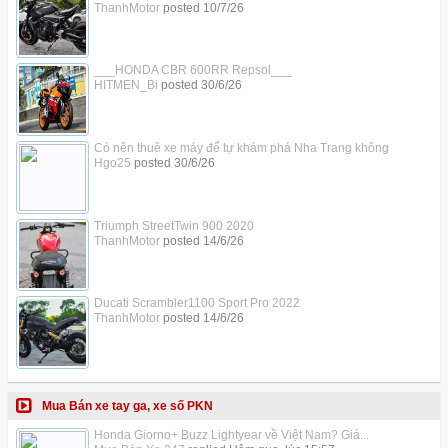
ThanhMotor
posted
10/7/26
___HONDA CBR 600RR Repsol___
HITMEN_Bi
posted
30/6/26
Có nên thuê xe máy để tự khám phá Nha Trang không
Hgo25
posted
30/6/26
Triumph StreetTwin 900 2020
ThanhMotor
posted
14/6/26
Ducati Scrambler1100 Sport Pro 2022
ThanhMotor
posted
14/6/26
Mua Bán xe tay ga, xe số PKN
Honda Giorno+ Buzz Lightyear về Việt Nam? Giá...