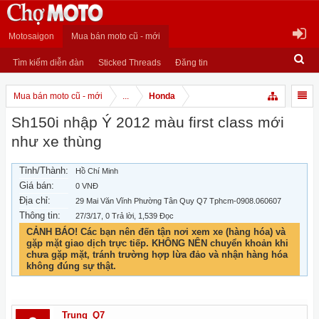
Motosaigon
Mua bán moto cũ - mới
Tìm kiếm diễn đàn
Sticked Threads
Đăng tin
Mua bán moto cũ - mới
...
Honda
Sh150i nhập Ý 2012 màu first class mới
như xe thùng
Tỉnh/Thành:
Hồ Chí Minh
Giá bán:
0 VNĐ
Địa chỉ:
29 Mai Văn Vĩnh Phường Tân Quy Q7 Tphcm-0908.060607
Thông tin:
27/3/17
, 0 Trả lời, 1,539 Đọc
CẢNH BÁO! Các bạn nên đến tận nơi xem xe (hàng hóa) và
gặp mặt giao dịch trực tiếp. KHÔNG NÊN chuyển khoản khi
chưa gặp mặt, tránh trường hợp lừa đảo và nhận hàng hóa
không đúng sự thật.
Trung_Q7