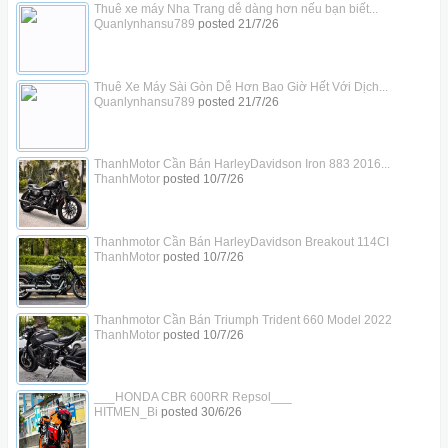
Thuê xe máy Nha Trang dễ dàng hơn nếu bạn biết...
Quanlynhansu789
posted
21/7/26
Thuê Xe Máy Sài Gòn Dễ Hơn Bao Giờ Hết Với Dịch...
Quanlynhansu789
posted
21/7/26
ThanhMotor Cần Bán HarleyDavidson Iron 883 2016...
ThanhMotor
posted
10/7/26
Thanhmotor Cần Bán HarleyDavidson Breakout 114CI
ThanhMotor
posted
10/7/26
Thanhmotor Cần Bán Triumph Trident 660 Model 2022
ThanhMotor
posted
10/7/26
___HONDA CBR 600RR Repsol___
HITMEN_Bi
posted
30/6/26