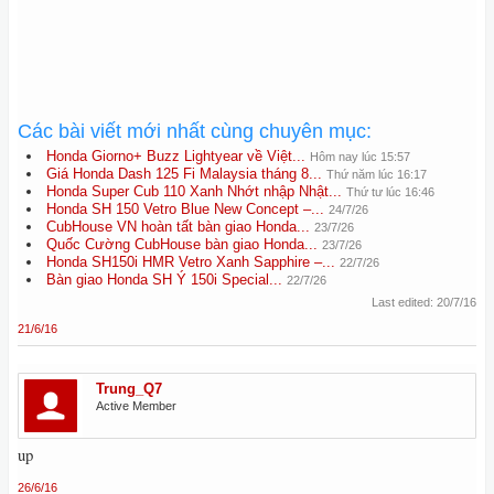
Các bài viết mới nhất cùng chuyên mục:
Honda Giorno+ Buzz Lightyear về Việt...
Hôm nay lúc 15:57
Giá Honda Dash 125 Fi Malaysia tháng 8...
Thứ năm lúc 16:17
Honda Super Cub 110 Xanh Nhớt nhập Nhật...
Thứ tư lúc 16:46
Honda SH 150 Vetro Blue New Concept –...
24/7/26
CubHouse VN hoàn tất bàn giao Honda...
23/7/26
Quốc Cường CubHouse bàn giao Honda...
23/7/26
Honda SH150i HMR Vetro Xanh Sapphire –...
22/7/26
Bàn giao Honda SH Ý 150i Special...
22/7/26
Last edited:
20/7/16
21/6/16
Trung_Q7
Active Member
up
26/6/16