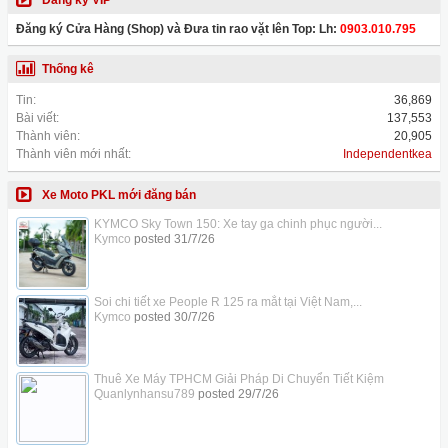
Đăng ký VIP
Đăng ký Cửa Hàng (Shop) và Đưa tin rao vặt lên Top: Lh:
0903.010.795
Thống kê
Tin:
36,869
Bài viết:
137,553
Thành viên:
20,905
Thành viên mới nhất:
Independentkea
Xe Moto PKL mới đăng bán
KYMCO Sky Town 150: Xe tay ga chinh phục người...
Kymco
posted
31/7/26
Soi chi tiết xe People R 125 ra mắt tại Việt Nam,...
Kymco
posted
30/7/26
Thuê Xe Máy TPHCM Giải Pháp Di Chuyển Tiết Kiệm
Quanlynhansu789
posted
29/7/26