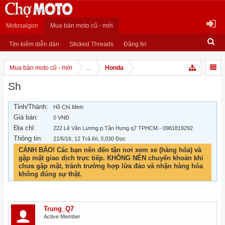
Motosaigon
Mua bán moto cũ - mới
Tìm kiếm diễn đàn
Sticked Threads
Đăng tin
Mua bán moto cũ - mới
...
Honda
Sh
Tỉnh/Thành:
Hồ Chí Minh
Giá bán:
0 VNĐ
Địa chỉ:
222 Lê Văn Lương p.Tân Hưng q7 TPHCM.- 0981819292
Thông tin:
21/6/16
, 12 Trả lời, 3,030 Đọc
CẢNH BÁO! Các bạn nên đến tận nơi xem xe (hàng hóa) và
gặp mặt giao dịch trực tiếp. KHÔNG NÊN chuyển khoản khi
chưa gặp mặt, tránh trường hợp lừa đảo và nhận hàng hóa
không đúng sự thật.
Trung_Q7
Active Member