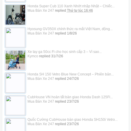
Honda Super Cub 110 Xanh Nhớt nhập Nhật – Chiếc...
Mua Bán Xe 247
replied
Thứ tư lúc 16:46
Hyosung GV350X chính thức ra mắt Việt Nam, động...
Mua Bán Xe 247
replied
1/8/26
Xe tay ga 50cc Fi cho học sinh cấp 3 – Vì sao...
Kymco
replied
31/7/26
Honda SH 150 Vetro Blue New Concept – Phiên bản...
Mua Bán Xe 247
replied
24/7/26
CubHouse VN hoàn tất bàn giao Honda Dash 125Fi...
Mua Bán Xe 247
replied
23/7/26
Quốc Cường CubHouse bàn giao Honda SH150i Vetro...
Mua Bán Xe 247
replied
23/7/26