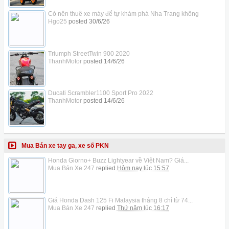
Có nên thuê xe máy để tự khám phá Nha Trang không
Hgo25
posted
30/6/26
Triumph StreetTwin 900 2020
ThanhMotor
posted
14/6/26
Ducati Scrambler1100 Sport Pro 2022
ThanhMotor
posted
14/6/26
Mua Bán xe tay ga, xe số PKN
Honda Giorno+ Buzz Lightyear về Việt Nam? Giá...
Mua Bán Xe 247
replied
Hôm nay lúc 15:57
Giá Honda Dash 125 Fi Malaysia tháng 8 chỉ từ 74...
Mua Bán Xe 247
replied
Thứ năm lúc 16:17