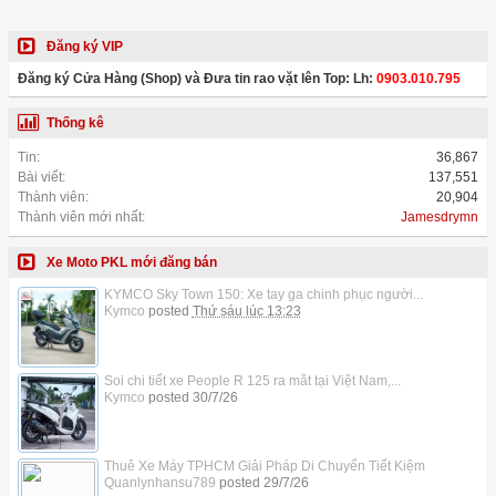
Đăng ký VIP
Đăng ký Cửa Hàng (Shop) và Đưa tin rao vặt lên Top: Lh:
0903.010.795
Thống kê
Tin:
36,867
Bài viết:
137,551
Thành viên:
20,904
Thành viên mới nhất:
Jamesdrymn
Xe Moto PKL mới đăng bán
KYMCO Sky Town 150: Xe tay ga chinh phục người...
Kymco
posted
Thứ sáu lúc 13:23
Soi chi tiết xe People R 125 ra mắt tại Việt Nam,...
Kymco
posted
30/7/26
Thuê Xe Máy TPHCM Giải Pháp Di Chuyển Tiết Kiệm
Quanlynhansu789
posted
29/7/26