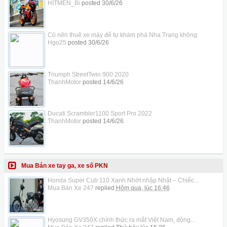
HITMEN_Bi
posted
30/6/26
Có nên thuê xe máy để tự khám phá Nha Trang không
Hgo25
posted
30/6/26
Triumph StreetTwin 900 2020
ThanhMotor
posted
14/6/26
Ducati Scrambler1100 Sport Pro 2022
ThanhMotor
posted
14/6/26
Mua Bán xe tay ga, xe số PKN
Honda Super Cub 110 Xanh Nhớt nhập Nhật – Chiếc...
Mua Bán Xe 247
replied
Hôm qua, lúc 16:46
Hyosung GV350X chính thức ra mắt Việt Nam, động...