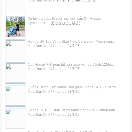
Mua Bán Xe 247
replied
Thứ bảy lúc 16:36
Xe tay ga 50cc Fi cho học sinh cấp 3 – Vì sao...
Kymco
replied
Thứ sáu lúc 14:32
Honda SH 150 Vetro Blue New Concept – Phiên bản...
Mua Bán Xe 247
replied
24/7/26
CubHouse VN hoàn tất bàn giao Honda Dash 125Fi...
Mua Bán Xe 247
replied
23/7/26
Quốc Cường CubHouse bàn giao Honda SH150i Vetro...
Mua Bán Xe 247
replied
23/7/26
Honda SH150i HMR Vetro Xanh Sapphire – Phiên bản...
Mua Bán Xe 247
replied
22/7/26