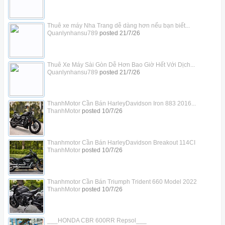
Thuê xe máy Nha Trang dễ dàng hơn nếu bạn biết...
Quanlynhansu789
posted
21/7/26
Thuê Xe Máy Sài Gòn Dễ Hơn Bao Giờ Hết Với Dịch...
Quanlynhansu789
posted
21/7/26
ThanhMotor Cần Bán HarleyDavidson Iron 883 2016...
ThanhMotor
posted
10/7/26
Thanhmotor Cần Bán HarleyDavidson Breakout 114CI
ThanhMotor
posted
10/7/26
Thanhmotor Cần Bán Triumph Trident 660 Model 2022
ThanhMotor
posted
10/7/26
___HONDA CBR 600RR Repsol___