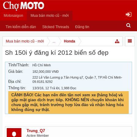
Motosaigon
Mua bán moto cũ - mới
Tìm kiếm diễn đàn
Sticked Threads
Đăng tin
Mua bán moto cũ - mới
...
Honda
Sh 150i ý đăng kí 2012 biển số đẹp
Tỉnh/Thành:
Hồ Chí Minh
Giá bán:
182,000,000 VNĐ
222 Lê Văn Lương p.Tân Hưng q7, Quận 7, TP.Hồ Chí Minh-
Địa chỉ:
09.8181.9292
Thông tin:
13/3/16
, 12 Trả lời, 1,988 Đọc
CẢNH BÁO! Các bạn nên đến tận nơi xem xe (hàng hóa) và
gặp mặt giao dịch trực tiếp. KHÔNG NÊN chuyển khoản khi
chưa gặp mặt, tránh trường hợp lừa đảo và nhận hàng hóa
không đúng sự thật.
Trung_Q7
Active Member