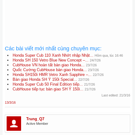
Các bài viết mới nhất cùng chuyên mục:
Honda Super Cub 110 Xanh Nhớt nhập Nhật...
Hôm qua, lúc 16:46
Honda SH 150 Vetro Blue New Concept –...
24/7/26
CubHouse VN hoàn tất bàn giao Honda...
23/7/26
Quốc Cường CubHouse bàn giao Honda...
23/7/26
Honda SH150i HMR Vetro Xanh Sapphire –...
22/7/26
Bàn giao Honda SH Ý 150i Special...
22/7/26
Honda Super Cub 50 Final Edition tiếp...
21/7/26
CubHouse tiếp tục bàn giao SH Ý 150i...
21/7/26
Last edited:
21/3/16
13/3/16
Trung_Q7
Active Member