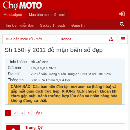
Motosaigon
Mua bán moto cũ - mới
Tìm kiếm diễn đàn
Sticked Threads
Đăng tin
Mua bán moto cũ - mới
...
Honda
Sh 150i ý 2011 đỏ mận biển số đẹp
Tỉnh/Thành:
Hồ Chí Minh
Giá bán:
175,000,000 VNĐ
Địa chỉ:
222 Lê Văn Lương p.Tân Hưng q7 TPHCM-09.8181.9292
Thông tin:
8/1/16
, 74 Trả lời, 9,904 Đọc
CẢNH BÁO! Các bạn nên đến tận nơi xem xe (hàng hóa) và
gặp mặt giao dịch trực tiếp. KHÔNG NÊN chuyển khoản khi
chưa gặp mặt, tránh trường hợp lừa đảo và nhận hàng hóa
không đúng sự thật.
1
2
3
4
Tiếp >
Trung_Q7