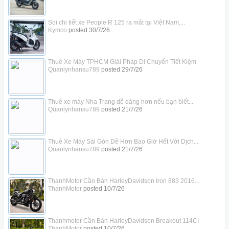
Soi chi tiết xe People R 125 ra mắt tại Việt Nam,...
Kymco
posted
30/7/26
Thuê Xe Máy TPHCM Giải Pháp Di Chuyển Tiết Kiệm
Quanlynhansu789
posted
29/7/26
Thuê xe máy Nha Trang dễ dàng hơn nếu bạn biết...
Quanlynhansu789
posted
21/7/26
Thuê Xe Máy Sài Gòn Dễ Hơn Bao Giờ Hết Với Dịch...
Quanlynhansu789
posted
21/7/26
ThanhMotor Cần Bán HarleyDavidson Iron 883 2016...
ThanhMotor
posted
10/7/26
Thanhmotor Cần Bán HarleyDavidson Breakout 114CI
ThanhMotor
posted
10/7/26