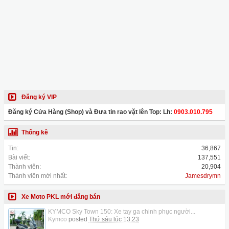
Đăng ký VIP
Đăng ký Cửa Hàng (Shop) và Đưa tin rao vặt lên Top: Lh:
0903.010.795
Thống kê
Tin:
36,867
Bài viết:
137,551
Thành viên:
20,904
Thành viên mới nhất:
Jamesdrymn
Xe Moto PKL mới đăng bán
KYMCO Sky Town 150: Xe tay ga chinh phục người...
Kymco
posted
Thứ sáu lúc 13:23