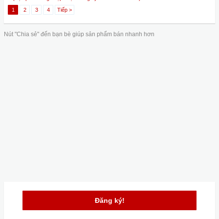
1
2
3
4
Tiếp >
Nút "Chia sẻ" đến bạn bè giúp sản phẩm bán nhanh hơn
Đăng ký!