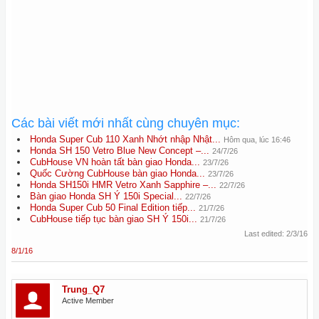
Các bài viết mới nhất cùng chuyên mục:
Honda Super Cub 110 Xanh Nhớt nhập Nhật...
Hôm qua, lúc 16:46
Honda SH 150 Vetro Blue New Concept –...
24/7/26
CubHouse VN hoàn tất bàn giao Honda...
23/7/26
Quốc Cường CubHouse bàn giao Honda...
23/7/26
Honda SH150i HMR Vetro Xanh Sapphire –...
22/7/26
Bàn giao Honda SH Ý 150i Special...
22/7/26
Honda Super Cub 50 Final Edition tiếp...
21/7/26
CubHouse tiếp tục bàn giao SH Ý 150i...
21/7/26
Last edited:
2/3/16
8/1/16
Trung_Q7
Active Member