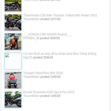
Thanhmotor Cần Bán Triumph Trident 660 Model 2022
ThanhMotor
posted
10/7/26
___HONDA CBR 600RR Repsol___
HITMEN_Bi
posted
30/6/26
Có nên thuê xe máy để tự khám phá Nha Trang không
Hgo25
posted
30/6/26
Triumph StreetTwin 900 2020
ThanhMotor
posted
14/6/26
Ducati Scrambler1100 Sport Pro 2022
ThanhMotor
posted
14/6/26