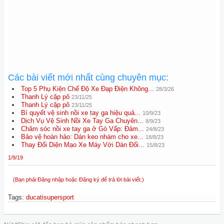
Các bài viết mới nhất cùng chuyên mục:
Top 5 Phụ Kiện Chế Độ Xe Đạp Điện Không...
28/3/26
Thanh Lý cặp pô
23/11/25
Thanh Lý cặp pô
23/11/25
Bí quyết vệ sinh nồi xe tay ga hiệu quả...
10/9/23
Dịch Vụ Vệ Sinh Nồi Xe Tay Ga Chuyên...
8/9/23
Chăm sóc nồi xe tay ga ở Gò Vấp: Đảm...
24/8/23
Bảo vệ hoàn hảo: Dán keo nhám cho xe...
18/8/23
Thay Đổi Diện Mạo Xe Máy Với Dán Đổi...
15/8/23
1/9/19
(Bạn phải Đăng nhập hoặc Đăng ký để trả lời bài viết.)
Tags
:
ducatisupersport