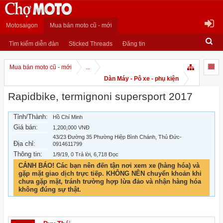
Motosaigon
Mua bán moto cũ - mới
Tìm kiếm diễn đàn
Sticked Threads
Đăng tin
Mua bán moto cũ - mới
...
Dàn Máy - Pô xe - phụ kiện
Rapidbike, termignoni supersport 2017
Tỉnh/Thành:
Hồ Chí Minh
Giá bán:
1,200,000 VNĐ
43/23 Đường 35 Phường Hiệp Bình Chánh, Thủ Đức-
Địa chỉ:
0914611799
Thông tin:
1/9/19
, 0 Trả lời, 6,718 Đọc
CẢNH BÁO! Các bạn nên đến tận nơi xem xe (hàng hóa) và
gặp mặt giao dịch trực tiếp. KHÔNG NÊN chuyển khoản khi
chưa gặp mặt, tránh trường hợp lừa đảo và nhận hàng hóa
không đúng sự thật.