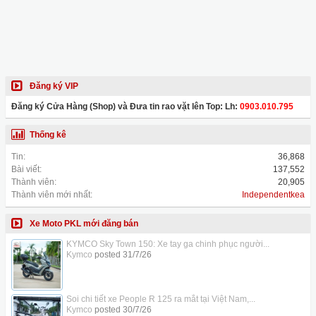
Đăng ký VIP
Đăng ký Cửa Hàng (Shop) và Đưa tin rao vặt lên Top: Lh:
0903.010.795
Thống kê
Tin:
36,868
Bài viết:
137,552
Thành viên:
20,905
Thành viên mới nhất:
Independentkea
Xe Moto PKL mới đăng bán
KYMCO Sky Town 150: Xe tay ga chinh phục người...
Kymco
posted
31/7/26
Soi chi tiết xe People R 125 ra mắt tại Việt Nam,...
Kymco
posted
30/7/26