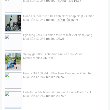
Mua Bán Xe 247
replied
Thứ năm lúc 16:17
Honda Super Cub 110 Xanh Nhớt nhập Nhật – Chiếc...
Mua Bán Xe 247
replied
Thứ tư lúc 16:46
Hyosung GV350X chính thức ra mắt Việt Nam, động...
Mua Bán Xe 247
replied
1/8/26
Xe tay ga 50cc Fi cho học sinh cấp 3 – Vì sao...
Kymco
replied
31/7/26
Honda SH 150 Vetro Blue New Concept – Phiên bản...
Mua Bán Xe 247
replied
24/7/26
CubHouse VN hoàn tất bàn giao Honda Dash 125Fi...
Mua Bán Xe 247
replied
23/7/26