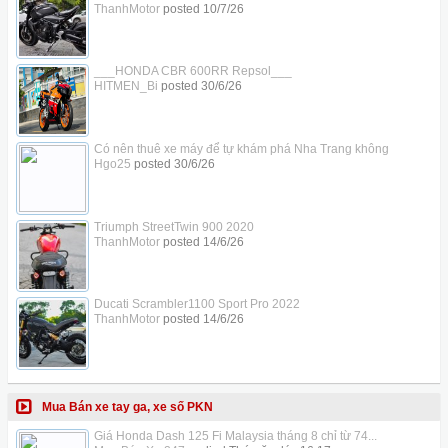
ThanhMotor
posted
10/7/26
___HONDA CBR 600RR Repsol___
HITMEN_Bi
posted
30/6/26
Có nên thuê xe máy để tự khám phá Nha Trang không
Hgo25
posted
30/6/26
Triumph StreetTwin 900 2020
ThanhMotor
posted
14/6/26
Ducati Scrambler1100 Sport Pro 2022
ThanhMotor
posted
14/6/26
Mua Bán xe tay ga, xe số PKN
Giá Honda Dash 125 Fi Malaysia tháng 8 chỉ từ 74...