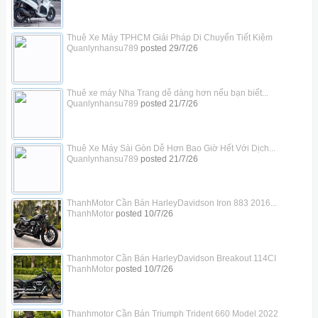
Thuê Xe Máy TPHCM Giải Pháp Di Chuyển Tiết Kiệm
Quanlynhansu789
posted
29/7/26
Thuê xe máy Nha Trang dễ dàng hơn nếu bạn biết...
Quanlynhansu789
posted
21/7/26
Thuê Xe Máy Sài Gòn Dễ Hơn Bao Giờ Hết Với Dịch...
Quanlynhansu789
posted
21/7/26
ThanhMotor Cần Bán HarleyDavidson Iron 883 2016...
ThanhMotor
posted
10/7/26
Thanhmotor Cần Bán HarleyDavidson Breakout 114CI
ThanhMotor
posted
10/7/26
Thanhmotor Cần Bán Triumph Trident 660 Model 2022