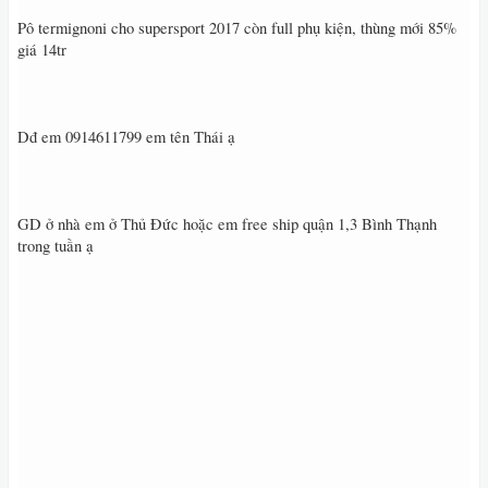
Pô termignoni cho supersport 2017 còn full phụ kiện, thùng mới 85%
giá 14tr
Dđ em 0914611799 em tên Thái ạ
GD ở nhà em ở Thủ Đức hoặc em free ship quận 1,3 Bình Thạnh
trong tuần ạ