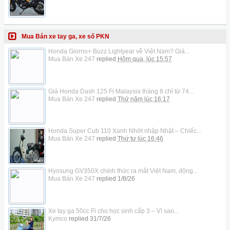
Mua Bán xe tay ga, xe số PKN
Honda Giorno+ Buzz Lightyear về Việt Nam? Giá...
Mua Bán Xe 247
replied
Hôm qua, lúc 15:57
Giá Honda Dash 125 Fi Malaysia tháng 8 chỉ từ 74...
Mua Bán Xe 247
replied
Thứ năm lúc 16:17
Honda Super Cub 110 Xanh Nhớt nhập Nhật – Chiếc...
Mua Bán Xe 247
replied
Thứ tư lúc 16:46
Hyosung GV350X chính thức ra mắt Việt Nam, động...
Mua Bán Xe 247
replied
1/8/26
Xe tay ga 50cc Fi cho học sinh cấp 3 – Vì sao...
Kymco
replied
31/7/26