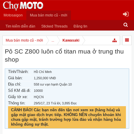
Motosaigon
Mua bán moto cũ - mới
Tìm kiếm diễn đàn
Sticked Threads
Đăng tin
Mua bán moto cũ - mới
...
Kawasaki
Pô SC Z800 luôn cổ titan mua ở trung thu
shop
Tỉnh/Thành:
Hồ Chí Minh
Giá bán:
1,250,000 VNĐ
Địa chỉ:
558 sư vạn hạnh Quận 10
Số KM đã đi:
10000
Giấy tờ xe:
HQCN
Thông tin:
29/5/17
, 23 Trả lời, 3,895 Đọc
CẢNH BÁO! Các bạn nên đến tận nơi xem xe (hàng hóa) và
gặp mặt giao dịch trực tiếp. KHÔNG NÊN chuyển khoản khi
chưa gặp mặt, tránh trường hợp lừa đảo và nhận hàng hóa
không đúng sự thật.