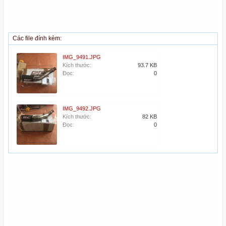
Các file đính kèm:
IMG_9491.JPG
Kích thước:
93.7 KB
Đọc:
0
IMG_9492.JPG
Kích thước:
82 KB
Đọc:
0