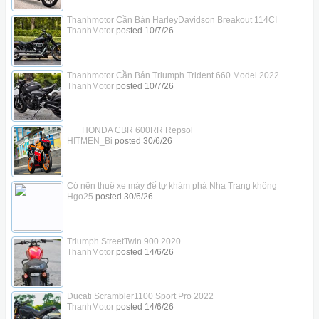
Thanhmotor Cần Bán HarleyDavidson Breakout 114CI
ThanhMotor
posted
10/7/26
Thanhmotor Cần Bán Triumph Trident 660 Model 2022
ThanhMotor
posted
10/7/26
___HONDA CBR 600RR Repsol___
HITMEN_Bi
posted
30/6/26
Có nên thuê xe máy để tự khám phá Nha Trang không
Hgo25
posted
30/6/26
Triumph StreetTwin 900 2020
ThanhMotor
posted
14/6/26
Ducati Scrambler1100 Sport Pro 2022
ThanhMotor
posted
14/6/26