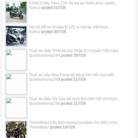
KYMCO Sky Town 150: Xe tay ga chinh phục người...
Kymco
posted
31/7/26
Soi chi tiết xe People R 125 ra mắt tại Việt Nam,...
Kymco
posted
30/7/26
Thuê Xe Máy TPHCM Giải Pháp Di Chuyển Tiết Kiệm
Quanlynhansu789
posted
29/7/26
Thuê xe máy Nha Trang dễ dàng hơn nếu bạn biết...
Quanlynhansu789
posted
21/7/26
Thuê Xe Máy Sài Gòn Dễ Hơn Bao Giờ Hết Với Dịch...
Quanlynhansu789
posted
21/7/26
ThanhMotor Cần Bán HarleyDavidson Iron 883 2016...
ThanhMotor
posted
10/7/26