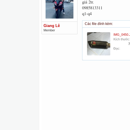
giá 2tr.
0985813311
q1-q4
Các file đính kèm:
Giang Lê
Member
IMG_0450.
Kích thước:
7
Đọc: