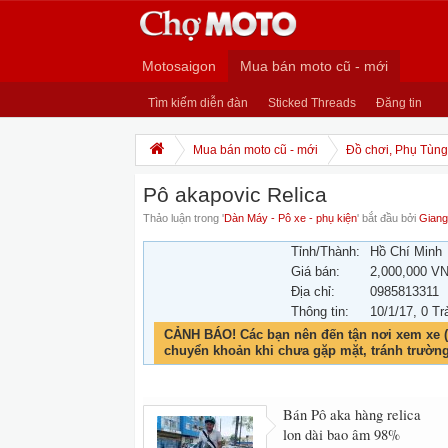
Motosaigon
Mua bán moto cũ - mới
Tìm kiếm diễn đàn
Sticked Threads
Đăng tin
Mua bán moto cũ - mới
Đồ chơi, Phụ Tùng,
Pô akapovic Relica
Thảo luận trong '
Dàn Máy - Pô xe - phụ kiện
' bắt đầu bởi
Giang
Tỉnh/Thành:
Hồ Chí Minh
Giá bán:
2,000,000 V
Địa chỉ:
0985813311
Thông tin:
10/1/17
, 0 Tr
CẢNH BÁO! Các bạn nên đến tận nơi xem xe (
chuyển khoản khi chưa gặp mặt, tránh trườn
Bán Pô aka hàng relica
lon dài bao âm 98%