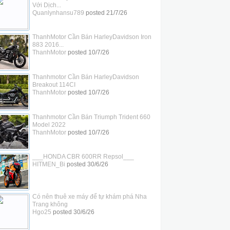
Với Dịch...
Quanlynhansu789
posted
21/7/26
ThanhMotor Cần Bán HarleyDavidson Iron
883 2016...
ThanhMotor
posted
10/7/26
Thanhmotor Cần Bán HarleyDavidson
Breakout 114CI
ThanhMotor
posted
10/7/26
Thanhmotor Cần Bán Triumph Trident 660
Model 2022
ThanhMotor
posted
10/7/26
___HONDA CBR 600RR Repsol___
HITMEN_Bi
posted
30/6/26
Có nên thuê xe máy để tự khám phá Nha
Trang không
Hgo25
posted
30/6/26