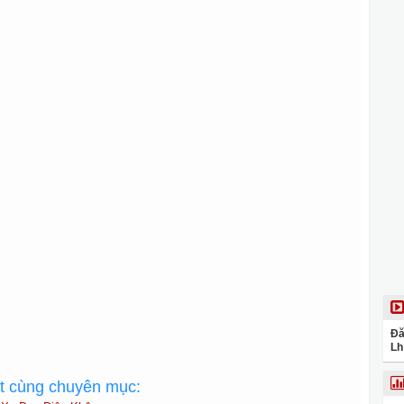
Đă
Lh
ất cùng chuyên mục: