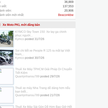
:
36,869
 viết:
137,553
ành viên:
20,906
ành viên mới nhất:
Beaconkbw
Xe Moto PKL mới đăng bán
KYMCO Sky Town 150: Xe tay ga chinh
phục người...
Kymco
posted
31/7/26
Soi chi tiết xe People R 125 ra mắt tại Việt
Nam,...
Kymco
posted
30/7/26
Thuê Xe Máy TPHCM Giải Pháp Di Chuyển
Tiết Kiệm
Quanlynhansu789
posted
29/7/26
Thuê xe máy Nha Trang dễ dàng hơn nếu
bạn biết...
Quanlynhansu789
posted
21/7/26
Thuê Xe Máy Sài Gòn Dễ Hơn Bao Giờ Hết