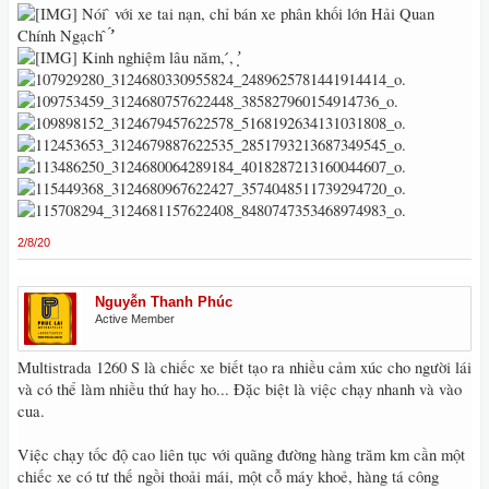
Nói ̂ với xe tai nạn, chỉ bán xe phân khối lớn Hải Quan
Chính Ngạch ̂ ̛̛́
Kinh nghiệm lâu năm, ́, ̛̣
2/8/20
Nguyễn Thanh Phúc
Active Member
Multistrada 1260 S là chiếc xe biết tạo ra nhiều cảm xúc cho người lái
và có thể làm nhiều thứ hay ho... Đặc biệt là việc chạy nhanh và vào
cua.
Việc chạy tốc độ cao liên tục với quãng đường hàng trăm km cần một
chiếc xe có tư thế ngồi thoải mái, một cỗ máy khoẻ, hàng tá công