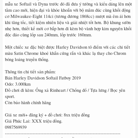
mẫu xe Softail và Dyna trước đó đã đưa ý tưởng và kiểu dáng lên một
tầm cao mới, hiện đại và khỏe khoắn với bộ mâm đúc cùng khối động
cơ Milwaukee-Eight 114ci (tương đương 1868cc) mượt mà êm ái hơn
khi tăng tốc, tiết kiệm nhiên liệu và giải nhiệt tốt hơn. Bộ khung sườn
nhẹ hơn, thiết kế mới cơ bắp hơn đi kèm bộ vành hợp kim nguyên khối
độc đáo cùng lốp sau 240mm, lốp trước 160mm.
Một chiếc xe đặc biệt được Harley Davidson tô điểm với các chi tiết
màu Satin Chrome khoẻ khắn cứng rắn và khác lạ thay cho Chrom
bóng loáng truyền thống.
Thông tin chi tiết sản phẩm:
Bán Harley Davidson Softail Fatboy 2019
Odo: 3.000km
Đồ chơi đi kèm: Ống xả Rinheart / Chống đổ / Tựa lưng / Bọc yên
sport.
Còn bảo hành chính hãng
Giá xe mới+ đăng ký + đồ chơi: 8xx triệu đồng
Giá Phúc Lai: XXX triệu đồng.
0987569939
---------------------------------------------------------------------------