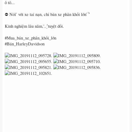
ô tô...
⛔️ Nói ̂ với xe tai nạn, chỉ bán xe phân khối lớn ̂ ̛̛́
Kinh nghiệm lâu năm, ́, ̛̣ tuyệt đối.
#Mua_bán_xe_phân_khối_lớn
#Bán_HarleyDavidson