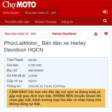
Motosaigon
Mua bán moto cũ - mới
Tìm kiếm diễn đàn
Sticked Threads
Đăng tin
Mua bán moto cũ - mới
...
Harley-Davidson
PhúcLaiMotor_ Bán dàn xe Harley
Davidson HQCN
Tỉnh/Thành:
Hà Nội
Giá bán:
6,789 VNĐ
Địa chỉ:
0987569939
Số KM đã đi:
123456
Giấy tờ xe:
HQCN
Thông tin:
13/11/19
, 51 Trả lời, 8,378 Đọc
CẢNH BÁO! Các bạn nên đến tận nơi xem xe (hàng hóa) và
gặp mặt giao dịch trực tiếp. KHÔNG NÊN chuyển khoản khi
chưa gặp mặt, tránh trường hợp lừa đảo và nhận hàng hóa
không đúng sự thật.