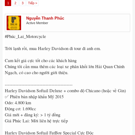
1
2
3
Tiếp >
Nguyễn Thanh Phúc
Active Member
#Phúc_Lai_Motorcycle
Trời lạnh rồi, mua Harley Davidson đi tour đi anh em.
Cam kết giá cực tốt cho các khách hàng
Chúng tôi cần mua thêm các loại xe phân khối lớn Hải Quan Chính
Ngạch, có cao cho người giới thiệu.
---------------------------------------------
Harley Davidson Softail Deluxe + combo độ Chicano (hoặc về Gin)
✅ Phiên bản nhập khẩu Mỹ 2015
Odo: 4.800 km
Động cơ: 1.690cc
Giá mới + đăng ký: > 1 tỷ đồng
Giá Phúc Lai: Mời liên hệ trực tiếp
Harley Davidson Softail FatBoy Special Cực Độc