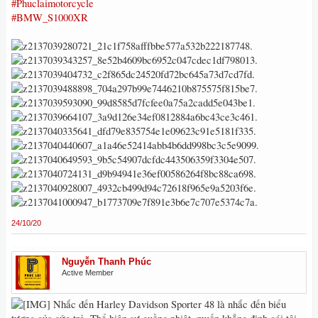
#Phuclaimotorcycle
#BMW_S1000XR
24/10/20
Nguyễn Thanh Phúc
Active Member
Nhắc đến Harley Davidson Sporter 48 là nhắc đến biểu