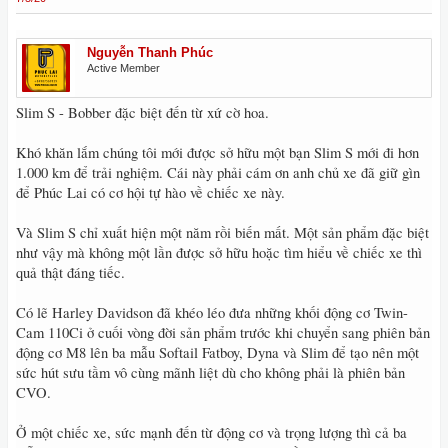
Nguyễn Thanh Phúc
Active Member
Slim S - Bobber đặc biệt đến từ xứ cờ hoa.
Khó khăn lắm chúng tôi mới được sở hữu một bạn Slim S mới đi hơn
1.000 km để trải nghiệm. Cái này phải cám ơn anh chủ xe đã giữ gìn
để Phúc Lai có cơ hội tự hào về chiếc xe này.
Và Slim S chỉ xuất hiện một năm rồi biến mất. Một sản phẩm đặc biệt
như vậy mà không một lần được sở hữu hoặc tìm hiểu về chiếc xe thì
quả thật đáng tiếc.
Có lẽ Harley Davidson đã khéo léo đưa những khối động cơ Twin-
Cam 110Ci ở cuối vòng đời sản phẩm trước khi chuyển sang phiên bản
động cơ M8 lên ba mẫu Softail Fatboy, Dyna và Slim để tạo nên một
sức hút sưu tầm vô cùng mãnh liệt dù cho không phải là phiên bản
CVO.
Ở một chiếc xe, sức mạnh đến từ động cơ và trọng lượng thì cả ba