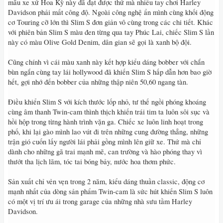
mẫu xe xứ Hoa Kỳ này đã đạt được thứ mà nhiều tay chơi Harley
Davidson phải mất công độ. Ngoài công nghệ ẩn mình cùng khối động
cơ Touring cỡ lớn thì Slim S đơn giản vô cùng trong các chi tiết. Khác
với phiên bản Slim S màu đen từng qua tay Phúc Lai, chiếc Slim S lần
này có màu Olive Gold Denim, dân gian sẽ gọi là xanh bộ đội.
Cũng chính vì cái màu xanh này kết hợp kiểu dáng bobber với chắn
bùn ngắn cùng tay lái hollywood đã khiến Slim S hấp dẫn hơn bao giờ
hết, gợi nhớ đến bobber của những thập niên 50,60 ngang tàn.
Điều khiển Slim S với kích thước lốp nhỏ, tư thế ngồi phóng khoáng
cùng âm thanh Twin-cam thình thịch khiến trái tim ta luôn sôi sục và
hồi hộp trong từng hành trình vặn ga. Chiếc xe luôn linh hoạt trong
phố, khi lại gào mình lao vút đi trên những cung đường thẳng, những
trận gió cuốn lấy người lái phải gồng mình lên giữ xe. Thứ mà chỉ
dành cho những gã trai mạnh mẽ, can trường và hào phóng thay vì
thướt tha lịch lãm, tóc tai bóng bảy, nước hoa thơm phức.
Sản xuất chỉ vẻn vẹn trong 2 năm, kiểu dáng thuần classic, động cơ
mạnh nhất của dòng sản phẩm Twin-cam là sức hút khiến Slim S luôn
có một vị trí ưu ái trong garage của những nhà sưu tầm Harley
Davidson.