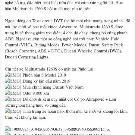
nghệ hỗ trợ, đặc biệt phải biết trêu đùa với cảm xúc người lái. Hoa
hậu Multistrada 1260 S hội tụ đủ mọi yếu tố trên.
Ngoài động cơ Testastretta DVT thế hệ mới nhất mang trong mình 158
mã lực dưới vỏ bọc một chiếc Adventure. Multistrada 1260 S được
trang bị hệ thống giảm xóc điện, 4 chế độ chạy, chống bó cứng phanh
ABS. Ngoài ra còn một số công nghệ nổi trội như: Vehicle Hold
Control (VHC), Riding Modes, Power Modes, Ducati Safety Pack
(Bosch Cornering ABS + DTC), Ducati Wheelie Control (DWC),
Ducati Cornering Lights.
Chi tiết xe Multistrada 1260S có mặt tại Phúc Lai:
Phiên bản S Model 2019
Đăng ký lần đầu năm 2019
Mua chính hãng Ducati Việt Nam
Odo: 9.000 km
Đồ chơi đi kèm duy nhất có: Cổ pô Akrapovic + Lon
Termignoni hàng hiệu vô cùng đắt.
Tình trạng xe hoàn hảo, thơm mùi xe mới và không lỗi lầm.
Cam kết không tai nạn.