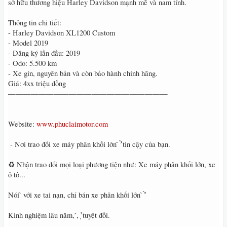
sở hữu thương hiệu Harley Davidson mạnh mẽ và nam tính.
Thông tin chi tiết:
- Harley Davidson XL1200 Custom
- Model 2019
- Đăng ký lần đầu: 2019
- Odo: 5.500 km
- Xe gin, nguyên bản và còn bảo hành chính hãng.
Giá: 4xx triệu đồng
—————————————————————
Website:
www.phuclaimotor.com
́ - Nơi trao đổi xe máy phân khối lớn ̂ ̛̛́ tin cậy của bạn.
♻️ Nhận trao đổi mọi loại phương tiện như: Xe máy phân khối lớn, xe
ô tô...
Nói ̂ với xe tai nạn, chỉ bán xe phân khối lớn ̂ ̛̛́
Kinh nghiệm lâu năm, ́, ̛̣ tuyệt đối.