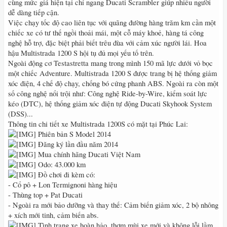
cùng mức giá hiện tại chỉ ngang Ducati Scrambler giúp nhiều người
dễ dàng tiếp cận.
Việc chạy tốc độ cao liên tục với quãng đường hàng trăm km cần một
chiếc xe có tư thế ngồi thoải mái, một cỗ máy khoẻ, hàng tá công
nghệ hỗ trợ, đặc biệt phải biết trêu đùa với cảm xúc người lái. Hoa
hậu Multistrada 1200 S hội tụ đủ mọi yếu tố trên.
Ngoài động cơ Testastretta mang trong mình 150 mã lực dưới vỏ bọc
một chiếc Adventure. Multistrada 1200 S được trang bị hệ thống giảm
xóc điện, 4 chế độ chạy, chống bó cứng phanh ABS. Ngoài ra còn một
số công nghệ nổi trội như: Công nghệ Ride-by-Wire, kiểm soát lực
kéo (DTC), hệ thống giảm xóc điện tự động Ducati Skyhook System
(DSS)...
Thông tin chi tiết xe Multistrada 1200S có mặt tại Phúc Lai:
Phiên bản S Model 2014
Đăng ký lần đầu năm 2014
Mua chính hãng Ducati Việt Nam
Odo: 43.000 km
Đồ chơi đi kèm có:
- Cổ pô + Lon Termignoni hàng hiệu
- Thùng top + Pat Ducati
- Ngoài ra mới bảo dưỡng và thay thế: Cảm biến giảm xóc, 2 bộ nhông
+ xích mới tinh, cảm biến abs.
Tình trạng xe hoàn hảo, thơm mùi xe mới và không lỗi lầm.