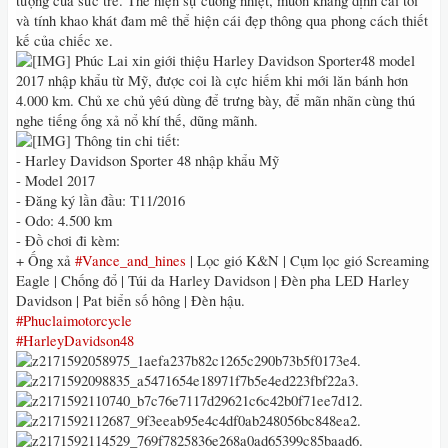
tượng của sức trẻ. Thể hiện sự cuồng nhiệt, muốn khẳng định cái tôi
và tính khao khát đam mê thể hiện cái đẹp thông qua phong cách thiết
kế của chiếc xe.
Phúc Lai xin giới thiệu Harley Davidson Sporter48 model
2017 nhập khẩu từ Mỹ, được coi là cực hiếm khi mới lăn bánh hơn
4.000 km. Chủ xe chủ yêú dùng để trưng bày, để mãn nhãn cùng thú
nghe tiếng ống xả nổ khí thế, dũng mãnh.
Thông tin chi tiết:
- Harley Davidson Sporter 48 nhập khẩu Mỹ
- Model 2017
- Đăng ký lần đầu: T11/2016
- Odo: 4.500 km
- Đồ chơi đi kèm:
+ Ống xả
#Vance_and_hines
| Lọc gió K&N | Cụm lọc gió Screaming
Eagle | Chống đổ | Túi da Harley Davidson | Đèn pha LED Harley
Davidson | Pat biển số hông | Đèn hậu.
#Phuclaimotorcycle
#HarleyDavidson48