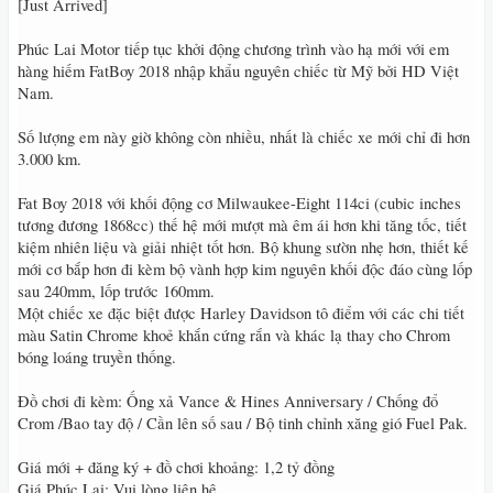
[Just Arrived]
Phúc Lai Motor tiếp tục khởi động chương trình vào hạ mới với em
hàng hiếm FatBoy 2018 nhập khẩu nguyên chiếc từ Mỹ bởi HD Việt
Nam.
Số lượng em này giờ không còn nhiều, nhất là chiếc xe mới chỉ đi hơn
3.000 km.
Fat Boy 2018 với khối động cơ Milwaukee-Eight 114ci (cubic inches
tương đương 1868cc) thế hệ mới mượt mà êm ái hơn khi tăng tốc, tiết
kiệm nhiên liệu và giải nhiệt tốt hơn. Bộ khung sườn nhẹ hơn, thiết kế
mới cơ bắp hơn đi kèm bộ vành hợp kim nguyên khối độc đáo cùng lốp
sau 240mm, lốp trước 160mm.
Một chiếc xe đặc biệt được Harley Davidson tô điểm với các chi tiết
màu Satin Chrome khoẻ khắn cứng rắn và khác lạ thay cho Chrom
bóng loáng truyền thống.
Đồ chơi đi kèm: Ống xả Vance & Hines Anniversary / Chống đổ
Crom /Bao tay độ / Cần lên số sau / Bộ tinh chỉnh xăng gió Fuel Pak.
Giá mới + đăng ký + đồ chơi khoảng: 1,2 tỷ đồng
Giá Phúc Lai: Vui lòng liên hệ.