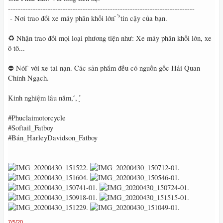
---------------------------------------------------------------------------
́ - Nơi trao đổi xe máy phân khối lớn ̂ ̛̛́ tin cậy của bạn.
♻️ Nhận trao đổi mọi loại phương tiện như: Xe máy phân khối lớn, xe
ô tô...
⛔️ Nói ̂ với xe tai nạn. Các sản phẩm đều có nguồn gốc Hải Quan
Chính Ngạch.
Kinh nghiệm lâu năm, ́, ̛̣
#Phuclaimotorcycle
#Softail_Fatboy
#Bán_HarleyDavidson_Fatboy
7/5/20