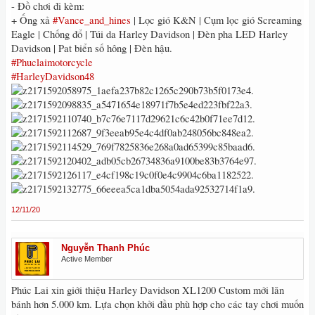
- Đồ chơi đi kèm:
+ Ống xả
#Vance_and_hines
| Lọc gió K&N | Cụm lọc gió Screaming
Eagle | Chống đổ | Túi da Harley Davidson | Đèn pha LED Harley
Davidson | Pat biển số hông | Đèn hậu.
#Phuclaimotorcycle
#HarleyDavidson48
12/11/20
Nguyễn Thanh Phúc
Active Member
Phúc Lai xin giới thiệu Harley Davidson XL1200 Custom mới lăn
bánh hơn 5.000 km. Lựa chọn khởi đầu phù hợp cho các tay chơi muốn