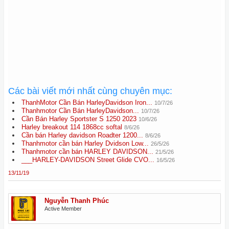
Các bài viết mới nhất cùng chuyên mục:
ThanhMotor Cần Bán HarleyDavidson Iron...
10/7/26
Thanhmotor Cần Bán HarleyDavidson...
10/7/26
Cần Bán Harley Sportster S 1250 2023
10/6/26
Harley breakout 114 1868cc softal
8/6/26
Cần bán Harley davidson Roadter 1200...
8/6/26
Thanhmotor cần bán Harley Dvidson Low...
26/5/26
Thanhmotor cần bán HARLEY DAVIDSON...
21/5/26
___HARLEY-DAVIDSON Street Glide CVO...
16/5/26
13/11/19
Nguyễn Thanh Phúc
Active Member