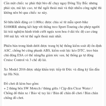
Cần một chiếc xe phải thật bèo để chạy ngay Đông Tây Bắc nhưng
phải sịn, mã lực cao, tư thế ngồi thoải mái và thật nhiều công nghệ thì
không nên bỏ qua chiếc xe này.
Sở hữu khối động cơ 1.000cc được chia sẻ từ mẫu sport-bike
S1000RR nhưng kết hợp với thống treo Sport-Touring cho phép người
lái trải nghiệm hành trình cưỡi ngựa xem hoa ở dải tốc độ cao cùng
160 mã lực với tư thế ngồi thoải mái nhất.
Phiên bản trong hình dưới được trang bị hệ thống kiểm soát độ ổn định
ASC, chống bó cứng phanh ABS, kiểm soát lực kéo DTC, treo bán
chủ động ESA có thể nâng/hạ giảm xóc sau, hệ thống ga tự động
Cruise Control và 3 chế độ lái.
Xe Model 2016 được nhập khẩu trực tiếp từ Đức và đăng ký lần đầu
tại Hà Nội.
Đồ chơi đi kèm bao gồm:
+ 2 thùng bên SW Motech / thùng giữa / Cặp đèn Clear Water /
Chống đổ thân xe / Bảo vệ tay lái / Bàn để chân đồ chơi / Bàn chân
chống đồ chơi.