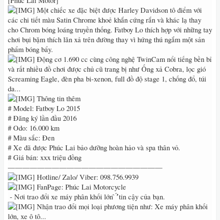
[Phúc Lai Motor]
Một chiếc xe đặc biệt được Harley Davidson tô điểm với
các chi tiết màu Satin Chrome khoẻ khắn cứng rắn và khác lạ thay
cho Chrom bóng loáng truyền thống. Fatboy Lo thích hợp với những tay
chơi bụi bặm thích lăn xả trên đường thay vì hứng thú ngắm một sản
phẩm bóng bẩy.
Động cơ 1.690 cc cùng công nghệ TwinCam nổi tiếng bền bỉ
và rất nhiều đồ chơi được chủ cũ trang bị như Ống xả Cobra, lọc gió
Screaming Eagle, đèn pha bi-xenon, full đồ độ stage 1, chống đổ, túi
da...
Thông tin thêm
# Model: Fatboy Lo 2015
# Đăng ký lần đầu 2016
# Odo: 16.000 km
# Màu sắc: Đen
# Xe đã được Phúc Lai bảo dưỡng hoàn hảo và spa thân vỏ.
# Giá bán: xxx triệu đồng
—————————————————————
Hotline/ Zalo/ Viber: 098.756.9939
FanPage: Phúc Lai Motorcycle
́ - Nơi trao đổi xe máy phân khối lớn ̂ ̛̛́ tin cậy của bạn.
Nhận trao đổi mọi loại phương tiện như: Xe máy phân khối
lớn, xe ô tô...