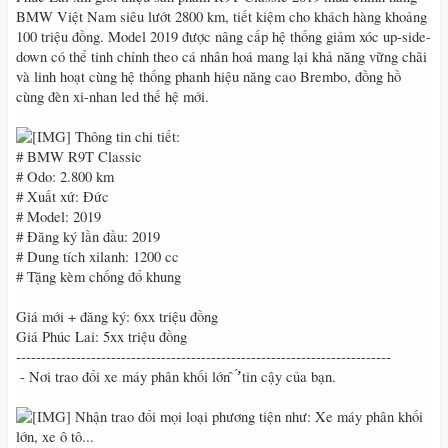
BMW Việt Nam siêu lướt 2800 km, tiết kiệm cho khách hàng khoảng
100 triệu đồng. Model 2019 được nâng cấp hệ thống giảm xóc up-side-
down có thể tinh chỉnh theo cá nhân hoá mang lại khả năng vững chãi
và linh hoạt cùng hệ thống phanh hiệu năng cao Brembo, đồng hồ
cùng đèn xi-nhan led thế hệ mới.
Thông tin chi tiết:
# BMW R9T Classic
# Odo: 2.800 km
# Xuất xứ: Đức
# Model: 2019
# Đăng ký lần đầu: 2019
# Dung tích xilanh: 1200 cc
# Tặng kèm chống đổ khung
Giá mới + đăng ký: 6xx triệu đồng
Giá Phúc Lai: 5xx triệu đồng
---------------------------------------------------------------------------
́ - Nơi trao đổi xe máy phân khối lớn ̂ ̛̛́ tin cậy của bạn.
Nhận trao đổi mọi loại phương tiện như: Xe máy phân khối
lớn, xe ô tô...