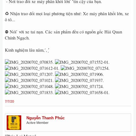
́ - Nơi trao đổi xe máy phân khối lớn ̂ ̛̛́ tin cậy của bạn.
♻️ Nhận trao đổi mọi loại phương tiện như: Xe máy phân khối lớn, xe
ô tô...
⛔️ Nói ̂ với xe tai nạn. Các sản phẩm đều có nguồn gốc Hải Quan
Chính Ngạch.
Kinh nghiệm lâu năm, ́, ̛̣
7/7/20
Nguyễn Thanh Phúc
Active Member