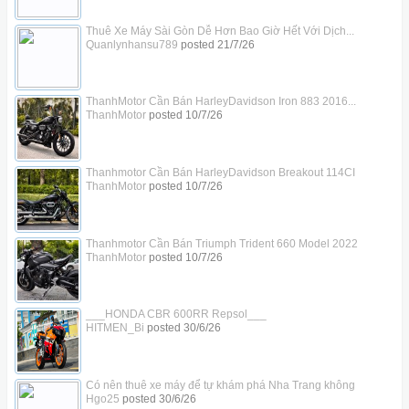
Thuê Xe Máy Sài Gòn Dễ Hơn Bao Giờ Hết Với Dịch...
Quanlynhansu789
posted
21/7/26
ThanhMotor Cần Bán HarleyDavidson Iron 883 2016...
ThanhMotor
posted
10/7/26
Thanhmotor Cần Bán HarleyDavidson Breakout 114CI
ThanhMotor
posted
10/7/26
Thanhmotor Cần Bán Triumph Trident 660 Model 2022
ThanhMotor
posted
10/7/26
___HONDA CBR 600RR Repsol___
HITMEN_Bi
posted
30/6/26
Có nên thuê xe máy để tự khám phá Nha Trang không
Hgo25
posted
30/6/26