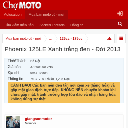
Motosaigon
Mua bán moto cũ - mới
Tìm kiếm diễn đàn
Sticked Threads
Đăng tin
Mua bán moto cũ - mới
...
125cc - 175cc
Phoenix 125LE Xanh trắng đen - Đời 2013
Tỉnh/Thành:
Hà Nội
Giá bán:
37,500,000 VNĐ
Địa chỉ:
0944138803
Thông tin:
7/12/17
, 0 Trả lời, 1,298 Đọc
CẢNH BÁO! Các bạn nên đến tận nơi xem xe (hàng hóa) và
gặp mặt giao dịch trực tiếp. KHÔNG NÊN chuyển khoản khi
chưa gặp mặt, tránh trường hợp lừa đảo và nhận hàng hóa
không đúng sự thật.
giangsonmotor
Member