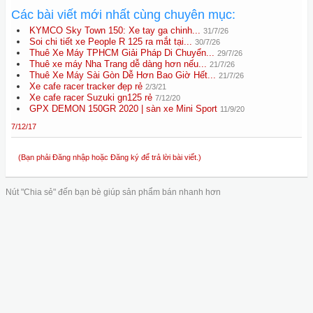
Các bài viết mới nhất cùng chuyên mục:
KYMCO Sky Town 150: Xe tay ga chinh...
31/7/26
Soi chi tiết xe People R 125 ra mắt tại...
30/7/26
Thuê Xe Máy TPHCM Giải Pháp Di Chuyển...
29/7/26
Thuê xe máy Nha Trang dễ dàng hơn nếu...
21/7/26
Thuê Xe Máy Sài Gòn Dễ Hơn Bao Giờ Hết...
21/7/26
Xe cafe racer tracker đẹp rẻ
2/3/21
Xe cafe racer Suzuki gn125 rẻ
7/12/20
GPX DEMON 150GR 2020 | sàn xe Mini Sport
11/9/20
7/12/17
(Bạn phải Đăng nhập hoặc Đăng ký để trả lời bài viết.)
Nút "Chia sẻ" đến bạn bè giúp sản phẩm bán nhanh hơn