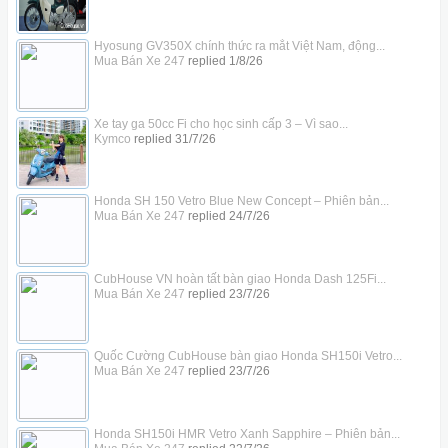
Hyosung GV350X chính thức ra mắt Việt Nam, động...
Mua Bán Xe 247
replied
1/8/26
Xe tay ga 50cc Fi cho học sinh cấp 3 – Vì sao...
Kymco
replied
31/7/26
Honda SH 150 Vetro Blue New Concept – Phiên bản...
Mua Bán Xe 247
replied
24/7/26
CubHouse VN hoàn tất bàn giao Honda Dash 125Fi...
Mua Bán Xe 247
replied
23/7/26
Quốc Cường CubHouse bàn giao Honda SH150i Vetro...
Mua Bán Xe 247
replied
23/7/26
Honda SH150i HMR Vetro Xanh Sapphire – Phiên bản...