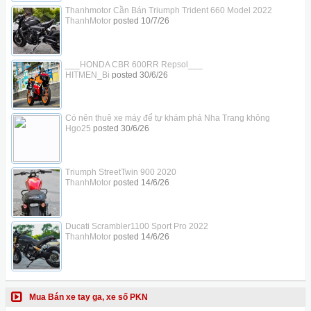
Thanhmotor Cần Bán Triumph Trident 660 Model 2022
ThanhMotor
posted
10/7/26
___HONDA CBR 600RR Repsol___
HITMEN_Bi
posted
30/6/26
Có nên thuê xe máy để tự khám phá Nha Trang không
Hgo25
posted
30/6/26
Triumph StreetTwin 900 2020
ThanhMotor
posted
14/6/26
Ducati Scrambler1100 Sport Pro 2022
ThanhMotor
posted
14/6/26
Mua Bán xe tay ga, xe số PKN