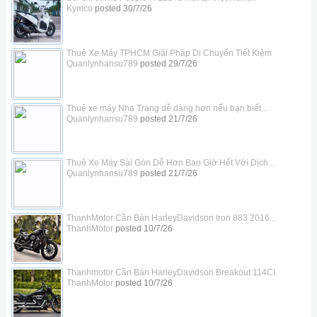
Kymco
posted
30/7/26
Thuê Xe Máy TPHCM Giải Pháp Di Chuyển Tiết Kiệm
Quanlynhansu789
posted
29/7/26
Thuê xe máy Nha Trang dễ dàng hơn nếu bạn biết...
Quanlynhansu789
posted
21/7/26
Thuê Xe Máy Sài Gòn Dễ Hơn Bao Giờ Hết Với Dịch...
Quanlynhansu789
posted
21/7/26
ThanhMotor Cần Bán HarleyDavidson Iron 883 2016...
ThanhMotor
posted
10/7/26
Thanhmotor Cần Bán HarleyDavidson Breakout 114CI
ThanhMotor
posted
10/7/26