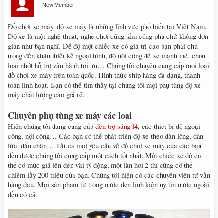
New Member
Đồ chơi xe máy, độ xe máy là những lĩnh vực phổ biến tại Việt Nam.
Độ xe là một nghệ thuật, nghề chơi cũng lắm công phu chứ không đơn
giản như bạn nghĩ. Để độ một chiếc xe có giá trị cao bạn phải chú
trọng đến khâu thiết kế ngoại hình, độ nội công để xe mạnh mẽ, chọn
loại nhớt hỗ trợ vận hành tối ưu… Chúng tôi chuyên cung cấp mọi loại
đồ chơi xe máy trên toàn quốc. Hình thức ship hàng đa dạng, thanh
toán linh hoạt. Bạn có thể tìm thấy tại chúng tôi mọi phụ tùng độ xe
máy chất lượng cao giá rẻ.
Chuyên phụ tùng xe máy các loại
Hiện chúng tôi đang cung cấp
đèn trợ sáng l4
, các thiết bị độ ngoại
công, nội công… Các bạn có thể phát triển độ xe theo dàn lông, dàn
lửa, dàn chân… Tất cả mọi yêu cầu về đồ chơi xe máy của các bạn
đều được chúng tôi cung cấp một cách tốt nhất. Một chiếc xe độ có
thể có mức giá lên đến vài tỷ động, một làn hơi 2 thì cũng có thể
chiếm lấy 200 triệu của bạn. Chúng tôi hiện có các chuyên viên tư vấn
hàng đầu. Mọi sản phẩm từ trong nước đến linh kiện uy tín nước ngoài
đều có cả.