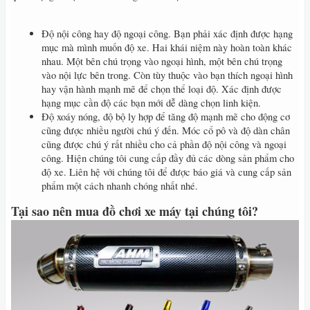
Độ nội công hay độ ngoại công. Bạn phải xác định được hạng
mục mà mình muốn độ xe. Hai khái niệm này hoàn toàn khác
nhau. Một bên chú trọng vào ngoại hình, một bên chú trọng
vào nội lực bên trong. Còn tùy thuộc vào bạn thích ngoại hình
hay vận hành mạnh mẽ để chọn thể loại độ. Xác định được
hạng mục cần độ các bạn mới dễ dàng chọn linh kiện.
Độ xoáy nóng, độ bộ ly hợp để tăng độ mạnh mẽ cho động cơ
cũng được nhiều người chú ý đến. Móc cổ pô và độ dàn chân
cũng được chú ý rất nhiều cho cả phần độ nội công và ngoại
công. Hiện chúng tôi cung cấp đầy đủ các dòng sản phẩm cho
độ xe. Liên hệ với chúng tôi để được báo giá và cung cấp sản
phẩm một cách nhanh chóng nhất nhé.
Tại sao nên mua đồ chơi xe máy tại chúng tôi?