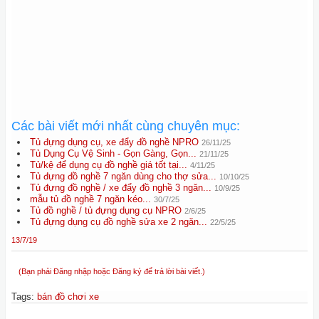
Các bài viết mới nhất cùng chuyên mục:
Tủ đựng dụng cụ, xe đẩy đồ nghề NPRO
26/11/25
Tủ Dụng Cụ Vệ Sinh - Gọn Gàng, Gọn...
21/11/25
Tủ/kệ để dụng cụ đồ nghề giá tốt tại...
4/11/25
Tủ đựng đồ nghề 7 ngăn dùng cho thợ sửa...
10/10/25
Tủ đựng đồ nghề / xe đẩy đồ nghề 3 ngăn...
10/9/25
mẫu tủ đồ nghề 7 ngăn kéo...
30/7/25
Tủ đồ nghề / tủ đựng dụng cụ NPRO
2/6/25
Tủ đựng dụng cụ đồ nghề sửa xe 2 ngăn...
22/5/25
13/7/19
(Bạn phải Đăng nhập hoặc Đăng ký để trả lời bài viết.)
Tags
:
bán đồ chơi xe