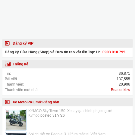
Đăng ký VIP
Đăng ký Cửa Hàng (Shop) và Đưa tin rao vặt lên Top: Lh:
0903.010.795
Thống kê
Tin:
36,871
Bài viết:
137,555
Thành viên:
20,906
Thành viên mới nhất:
Beaconkbw
Xe Moto PKL mới đăng bán
KYMCO Sky Town 150: Xe tay ga chinh phục người...
Kymco
posted
31/7/26
Soi chi tiết xe People R 125 ra mắt tại Việt Nam,...