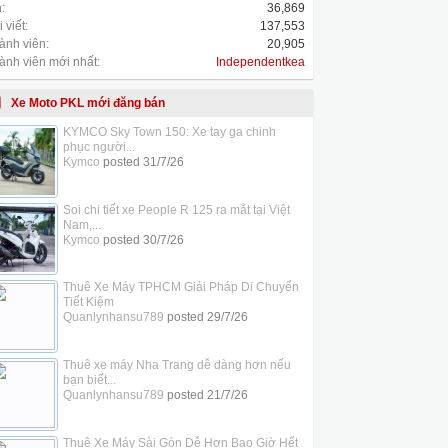
:
36,869
 viết:
137,553
ành viên:
20,905
ành viên mới nhất:
Independentkea
Xe Moto PKL mới đăng bán
KYMCO Sky Town 150: Xe tay ga chinh
phục người...
Kymco
posted
31/7/26
Soi chi tiết xe People R 125 ra mắt tại Việt
Nam,...
Kymco
posted
30/7/26
Thuê Xe Máy TPHCM Giải Pháp Di Chuyển
Tiết Kiệm
Quanlynhansu789
posted
29/7/26
Thuê xe máy Nha Trang dễ dàng hơn nếu
bạn biết...
Quanlynhansu789
posted
21/7/26
Thuê Xe Máy Sài Gòn Dễ Hơn Bao Giờ Hết