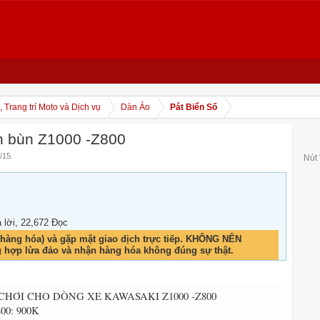
 Trang trí Moto và Dịch vụ
Dàn Áo
Pát Biển Số
n bùn Z1000 -Z800
/15
.
Nút
ả lời, 22,672 Đọc
hàng hóa) và gặp mặt giao dịch trực tiếp. KHÔNG NÊN
g hợp lừa đảo và nhận hàng hóa không đúng sự thật.
CHƠI CHO DÒNG XE KAWASAKI Z1000 -Z800
00: 900K