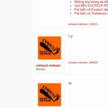
Những loại khung ép biể
2nd 99% EVOTECH P
Pat biển số Evotech dà
Pat biển số Yoshimura 
exhaust vietnam
,
11/8/15
Up
exhaust vietnam
,
28/8/15
exhaust vietnam
Member
up