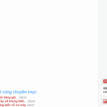
Đă
ất cùng chuyên mục:
Lh
ới bảng giá...
8/6/23
ầu về khung biển...
8/6/23
ung biển số xe máy
2/6/23