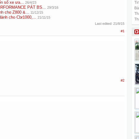
n số xe ưa...
Tin
26/4/23
ERFORMANCE PÁT BS...
29/3/16
Bài
nh cho Z800 &...
11/12/15
Th
dành cho Cbr1000,...
21/11/15
Th
Last edited:
21/8/15
#1
#2