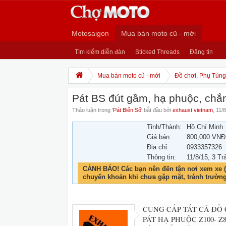
Motosaigon
Mua bán moto cũ - mới
Tìm kiếm diễn đàn
Sticked Threads
Đăng tin
Mua bán moto cũ - mới
Đồ chơi, Phụ Tùng,
Pát BS đút gầm, hạ phuộc, chắ
Thảo luận trong '
Pát Biển Số
' bắt đầu bởi
exhaust vietnam
,
11/8
Tỉnh/Thành:
Hồ Chí Minh
Giá bán:
800,000 VNĐ
Địa chỉ:
0933357326
Thông tin:
11/8/15
, 3 Tr
CẢNH BÁO! Các bạn nên đến tận nơi xem xe (
chuyển khoản khi chưa gặp mặt, tránh trườn
CUNG CẤP TẤT CẢ ĐỒ 
PÁT HẠ PHUỘC Z100- Z8