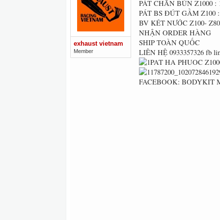
PÁT CHẮN BÙN Z1000 : 
PÁT BS ĐÚT GẦM Z100 :
BV KÉT NƯỚC Z100- Z80
NHẬN ORDER HÀNG
SHIP TOÀN QUỐC
exhaust vietnam
LIÊN HỆ 0933357326 fb li
Member
FACEBOOK: BODYKIT