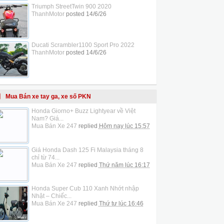
Triumph StreetTwin 900 2020
ThanhMotor
posted
14/6/26
Ducati Scrambler1100 Sport Pro 2022
ThanhMotor
posted
14/6/26
Mua Bán xe tay ga, xe số PKN
Honda Giorno+ Buzz Lightyear về Việt
Nam? Giá...
Mua Bán Xe 247
replied
Hôm nay lúc 15:57
Giá Honda Dash 125 Fi Malaysia tháng 8
chỉ từ 74...
Mua Bán Xe 247
replied
Thứ năm lúc 16:17
Honda Super Cub 110 Xanh Nhớt nhập
Nhật – Chiếc...
Mua Bán Xe 247
replied
Thứ tư lúc 16:46