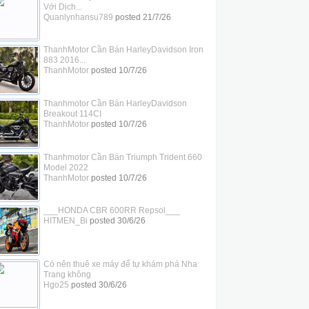
Với Dịch...
Quanlynhansu789
posted
21/7/26
ThanhMotor Cần Bán HarleyDavidson Iron
883 2016...
ThanhMotor
posted
10/7/26
Thanhmotor Cần Bán HarleyDavidson
Breakout 114CI
ThanhMotor
posted
10/7/26
Thanhmotor Cần Bán Triumph Trident 660
Model 2022
ThanhMotor
posted
10/7/26
___HONDA CBR 600RR Repsol___
HITMEN_Bi
posted
30/6/26
Có nên thuê xe máy để tự khám phá Nha
Trang không
Hgo25
posted
30/6/26