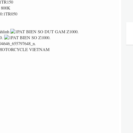
1TR150
 800K
0:1TR050
nhlinh
 MOTORCYCLE VIETNAM