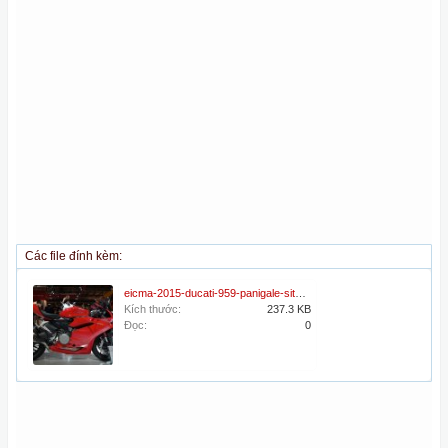
Các file đính kèm:
eicma-2015-ducati-959-panigale-sits-between-supersport-and-superbike-beasts-live-photos_29-0645.jpg
Kích thước:
237.3 KB
Đọc:
0