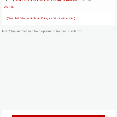
THANH MOTOR Cần Bán Ducati Scrambler...
22/1/26
28/7/16
(Bạn phải Đăng nhập hoặc Đăng ký để trả lời bài viết.)
Nút "Chia sẻ" đến bạn bè giúp sản phẩm bán nhanh hơn