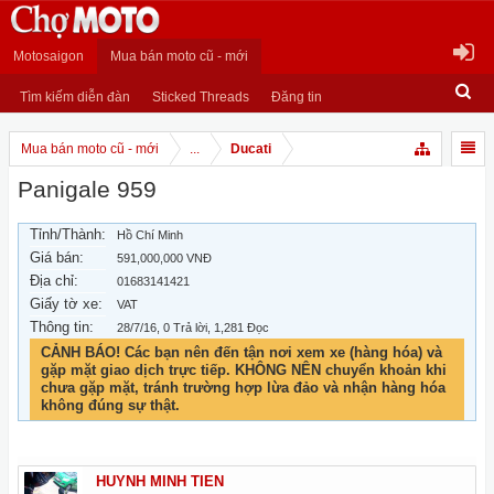
Motosaigon
Mua bán moto cũ - mới
Tìm kiếm diễn đàn
Sticked Threads
Đăng tin
Mua bán moto cũ - mới
...
Ducati
Panigale 959
Tỉnh/Thành:
Hồ Chí Minh
Giá bán:
591,000,000 VNĐ
Địa chỉ:
01683141421
Giấy tờ xe:
VAT
Thông tin:
28/7/16
, 0 Trả lời, 1,281 Đọc
CẢNH BÁO! Các bạn nên đến tận nơi xem xe (hàng hóa) và
gặp mặt giao dịch trực tiếp. KHÔNG NÊN chuyển khoản khi
chưa gặp mặt, tránh trường hợp lừa đảo và nhận hàng hóa
không đúng sự thật.
HUYNH MINH TIEN