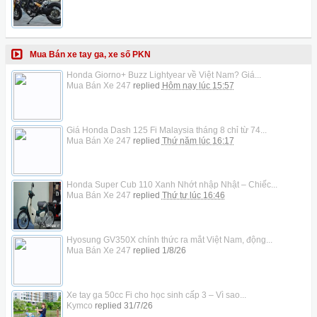
Mua Bán xe tay ga, xe số PKN
Honda Giorno+ Buzz Lightyear về Việt Nam? Giá...
Mua Bán Xe 247
replied
Hôm nay lúc 15:57
Giá Honda Dash 125 Fi Malaysia tháng 8 chỉ từ 74...
Mua Bán Xe 247
replied
Thứ năm lúc 16:17
Honda Super Cub 110 Xanh Nhớt nhập Nhật – Chiếc...
Mua Bán Xe 247
replied
Thứ tư lúc 16:46
Hyosung GV350X chính thức ra mắt Việt Nam, động...
Mua Bán Xe 247
replied
1/8/26
Xe tay ga 50cc Fi cho học sinh cấp 3 – Vì sao...
Kymco
replied
31/7/26