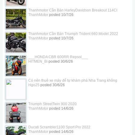
Thanhmotor Cần Bán HarleyDavidson Breakout 114CI
ThanhMotor
posted
10/7/26
Thanhmotor Cần Bán Triumph Trident 660 Model 2022
ThanhMotor
posted
10/7/26
___HONDA CBR 600RR Repsol___
HITMEN_Bi
posted
30/6/26
Có nên thuê xe máy để tự khám phá Nha Trang không
Hgo25
posted
30/6/26
Triumph StreetTwin 900 2020
ThanhMotor
posted
14/6/26
Ducati Scrambler1100 Sport Pro 2022
ThanhMotor
posted
14/6/26