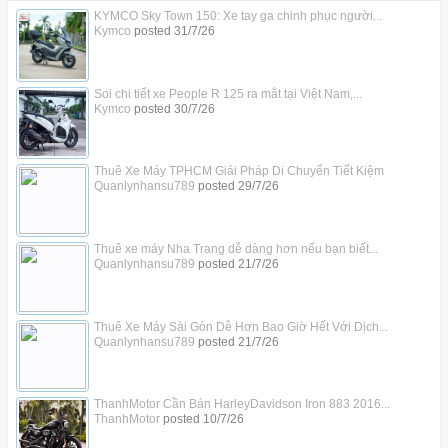
KYMCO Sky Town 150: Xe tay ga chinh phục người...
Kymco
posted
31/7/26
Soi chi tiết xe People R 125 ra mắt tại Việt Nam,...
Kymco
posted
30/7/26
Thuê Xe Máy TPHCM Giải Pháp Di Chuyển Tiết Kiệm
Quanlynhansu789
posted
29/7/26
Thuê xe máy Nha Trang dễ dàng hơn nếu bạn biết...
Quanlynhansu789
posted
21/7/26
Thuê Xe Máy Sài Gòn Dễ Hơn Bao Giờ Hết Với Dịch...
Quanlynhansu789
posted
21/7/26
ThanhMotor Cần Bán HarleyDavidson Iron 883 2016...
ThanhMotor
posted
10/7/26