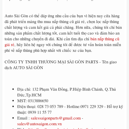
Auto Sài Gòn có thể đáp ứng nhu cầu của bạn vì hiện nay cửa hàng
đã phát triển mảng thu mua nắp thùng cũ giá rẻ, chọn lọc nắp thùng
chất lượng và cam kết giá cả phải chăng. Hơn nữa, chúng tôi chỉ bán
những sản phẩm chất lượng tốt, cam kết tuổi thọ cao và đảm bảo an
toàn cho những chuyến đi dài. Khi cần tìm địa chỉ
bán nắp thùng cũ
giá rẻ
, hãy liên hệ ngay với chúng tôi để được tư vấn hoàn toàn miễn
phí về nắp thùng phù hợp nhất với chiếc xe của bạn.
CÔNG TY TNHH THƯƠNG MẠI SÀI GÒN PARTS - Tên giao
dịch AUTO SÀI GÒN
Địa chỉ: 132 Phạm Văn Đồng, P.Hiệp Bình Chánh, Q.Thủ
Đức,Tp.HCM
MST: 0313886650
Điện thoại: 028 73 053 789 - Hotline:0971 229 329 - Hỗ trợ kỹ
thuật: 0939 11 55 77
Email :
salessaigonparts@gmail.com
-
sales@autosaigon.com.vn