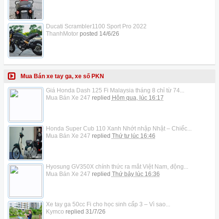
Ducati Scrambler1100 Sport Pro 2022
ThanhMotor
posted
14/6/26
Mua Bán xe tay ga, xe số PKN
Giá Honda Dash 125 Fi Malaysia tháng 8 chỉ từ 74...
Mua Bán Xe 247
replied
Hôm qua, lúc 16:17
Honda Super Cub 110 Xanh Nhớt nhập Nhật – Chiếc...
Mua Bán Xe 247
replied
Thứ tư lúc 16:46
Hyosung GV350X chính thức ra mắt Việt Nam, động...
Mua Bán Xe 247
replied
Thứ bảy lúc 16:36
Xe tay ga 50cc Fi cho học sinh cấp 3 – Vì sao...
Kymco
replied
31/7/26