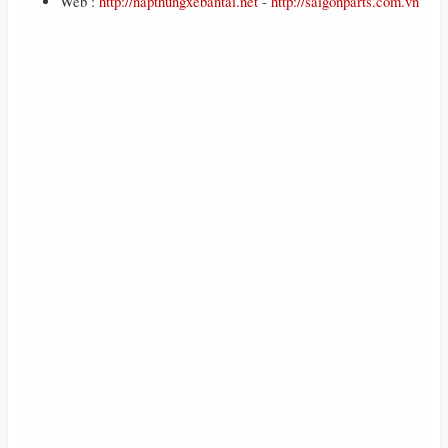
Web :
http://napthungxebantai.net
-
http://saigonparts.com.vn