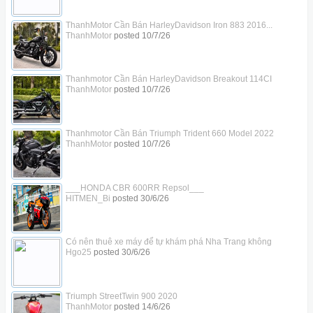
ThanhMotor Cần Bán HarleyDavidson Iron 883 2016...
ThanhMotor
posted
10/7/26
Thanhmotor Cần Bán HarleyDavidson Breakout 114CI
ThanhMotor
posted
10/7/26
Thanhmotor Cần Bán Triumph Trident 660 Model 2022
ThanhMotor
posted
10/7/26
___HONDA CBR 600RR Repsol___
HITMEN_Bi
posted
30/6/26
Có nên thuê xe máy để tự khám phá Nha Trang không
Hgo25
posted
30/6/26
Triumph StreetTwin 900 2020
ThanhMotor
posted
14/6/26