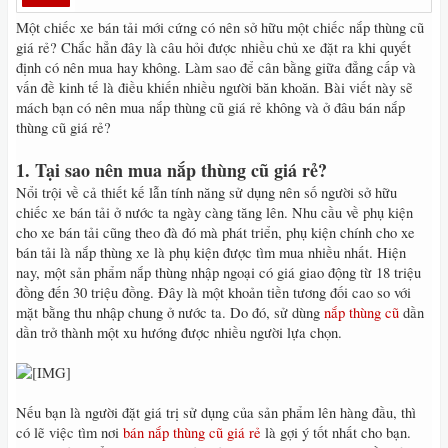
Một chiếc xe bán tải mới cứng có nên sở hữu một chiếc nắp thùng cũ
giá rẻ? Chắc hẳn đây là câu hỏi được nhiều chủ xe đặt ra khi quyết
định có nên mua hay không. Làm sao để cân bằng giữa đẳng cấp và
vấn đề kinh tế là điều khiến nhiều người băn khoăn. Bài viết này sẽ
mách bạn có nên mua nắp thùng cũ giá rẻ không và ở đâu bán nắp
thùng cũ giá rẻ?
1. Tại sao nên mua nắp thùng cũ giá rẻ?
Nổi trội về cả thiết kế lẫn tính năng sử dụng nên số người sở hữu
chiếc xe bán tải ở nước ta ngày càng tăng lên. Nhu cầu về phụ kiện
cho xe bán tải cũng theo đà đó mà phát triển, phụ kiện chính cho xe
bán tải là nắp thùng xe là phụ kiện được tìm mua nhiều nhất. Hiện
nay, một sản phẩm nắp thùng nhập ngoại có giá giao động từ 18 triệu
đồng đến 30 triệu đồng. Đây là một khoản tiền tương đối cao so với
mặt bằng thu nhập chung ở nước ta. Do đó, sử dùng
nắp thùng cũ
dần
dần trở thành một xu hướng được nhiều người lựa chọn.
Nếu bạn là người đặt giá trị sử dụng của sản phẩm lên hàng đầu, thì
có lẽ việc tìm nơi
bán nắp thùng cũ giá rẻ
là gợi ý tốt nhất cho bạn.