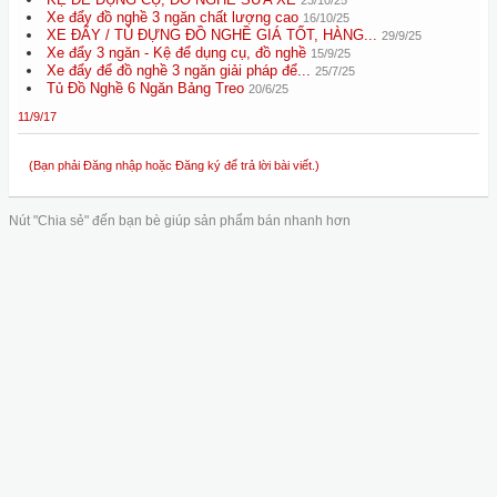
23/10/25
Xe đẩy đồ nghề 3 ngăn chất lượng cao
16/10/25
XE ĐẨY / TỦ ĐỰNG ĐỒ NGHỀ GIÁ TỐT, HÀNG...
29/9/25
Xe đẩy 3 ngăn - Kệ để dụng cụ, đồ nghề
15/9/25
Xe đẩy để đồ nghề 3 ngăn giải pháp để...
25/7/25
Tủ Đồ Nghề 6 Ngăn Bảng Treo
20/6/25
11/9/17
(Bạn phải Đăng nhập hoặc Đăng ký để trả lời bài viết.)
Nút "Chia sẻ" đến bạn bè giúp sản phẩm bán nhanh hơn