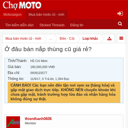
Motosaigon
Mua bán moto cũ - mới
Tìm kiếm diễn đàn
Sticked Threads
Đăng tin
Mua bán moto cũ - mới
...
Đèn - Còi
Loại khác
Ở đâu bán nắp thùng cũ giá rẻ?
Tỉnh/Thành:
Hồ Chí Minh
Giá bán:
180,000,000 VNĐ
Địa chỉ:
0939115577
Thông tin:
11/9/17
, 0 Trả lời, 1,394 Đọc
CẢNH BÁO! Các bạn nên đến tận nơi xem xe (hàng hóa) và
gặp mặt giao dịch trực tiếp. KHÔNG NÊN chuyển khoản khi
chưa gặp mặt, tránh trường hợp lừa đảo và nhận hàng hóa
không đúng sự thật.
thienthanh0606
Member