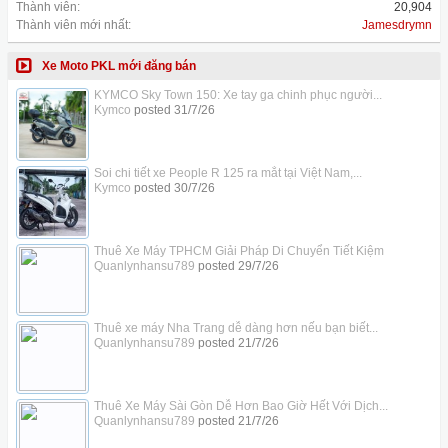
Thành viên:
20,904
Thành viên mới nhất:
Jamesdrymn
Xe Moto PKL mới đăng bán
KYMCO Sky Town 150: Xe tay ga chinh phục người...
Kymco
posted
31/7/26
Soi chi tiết xe People R 125 ra mắt tại Việt Nam,...
Kymco
posted
30/7/26
Thuê Xe Máy TPHCM Giải Pháp Di Chuyển Tiết Kiệm
Quanlynhansu789
posted
29/7/26
Thuê xe máy Nha Trang dễ dàng hơn nếu bạn biết...
Quanlynhansu789
posted
21/7/26
Thuê Xe Máy Sài Gòn Dễ Hơn Bao Giờ Hết Với Dịch...
Quanlynhansu789
posted
21/7/26