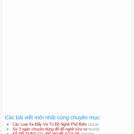
Các bài viết mới nhất cùng chuyên mục:
Các Loại Xe Đẩy Và Tủ Đồ Nghề Phổ Biến
15/1/26
Xe 3 ngăn chuyên dùng để đồ nghề sửa xe
8/12/25
KỆ ĐỂ DỤNG CỤ, ĐỒ NGHỀ SỬA XE