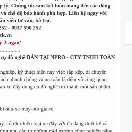
p lý. Chúng tôi cam kết luôn mang đến các dòng
và chế độ bảo hành phù hợp. Liên hệ ngay với
ân viên tư vấn, hỗ trợ.
 252 - 0937 590 252
ktk.vn
ay-3-ngan/
..............
ụng cụ đồ nghề BÁN TẠI NPRO - CTY TNHH TOÀN
nghiệp, kỹ thuật hiện nay việc sắp xếp, di chuyển
ách nhanh chóng và an toàn là điều vô cùng quan
 sao xe đẩy dụng cụ đồ nghề trở thành một sản phẩm
y, có rất nhiều loại xe đẩy với đa dạng thiết kế và
ứng nhu cầu từ những môi trường công nghiệp nặng