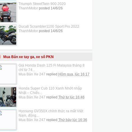
Triumph StreetTwin 900 2020
ThanhMotor
posted
14/6/26
Ducati Scrambler1100 Sport Pro 2022
ThanhMotor
posted
14/6/26
Mua Bán xe tay ga, xe số PKN
Giá Honda Dash 125 Fi Malaysia tháng 8
chỉ từ 74...
Mua Bán Xe 247
replied
Hôm qua, lúc 16:17
Honda Super Cub 110 Xanh Nhớt nhập
Nhật – Chiếc...
Mua Bán Xe 247
replied
Thứ tư lúc 16:46
Hyosung GV350X chính thức ra mắt Việt
Nam, động...
Mua Bán Xe 247
replied
Thứ bảy lúc 16:36