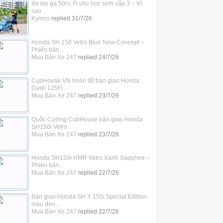
Xe tay ga 50cc Fi cho học sinh cấp 3 – Vì
sao...
Kymco
replied
31/7/26
Honda SH 150 Vetro Blue New Concept –
Phiên bản...
Mua Bán Xe 247
replied
24/7/26
CubHouse VN hoàn tất bàn giao Honda
Dash 125Fi...
Mua Bán Xe 247
replied
23/7/26
Quốc Cường CubHouse bàn giao Honda
SH150i Vetro...
Mua Bán Xe 247
replied
23/7/26
Honda SH150i HMR Vetro Xanh Sapphire –
Phiên bản...
Mua Bán Xe 247
replied
22/7/26
Bàn giao Honda SH Ý 150i Special Edition
màu đen...
Mua Bán Xe 247
replied
22/7/26