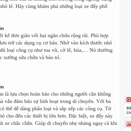
nhỏ lẻ. Hãy cùng khám phá những loại xe đẩy phổ
ăn
ết kế đơn giản với hai ngăn chứa rộng rãi. Phù hợp
 lưu trữ các dụng cụ cơ bản. Nhờ vào kích thước nhỏ
đủ loại công cụ như tua vít, cờ lê, búa,… Nó thường
c xưởng sửa chữa và bảo trì.
ăn
ăn là lựa chọn hoàn hảo cho những người cần không
à vẫn đảm bảo sự linh hoạt trong di chuyển. Với ba
có thể dễ dàng phân loại và sắp xếp các công cụ. Từ
Đă
Lh
ỏ cho đến các thiết bị lớn hơn. Đặc biệt, xe đẩy này
h xe chắc chắn. Giúp di chuyển nhẹ nhàng ngay cả khi