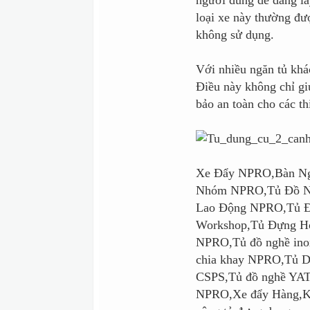
người dùng dễ dàng l
loại xe này thường đượ
không sử dụng.
Với nhiều ngăn tủ khá
Điều này không chỉ g
bảo an toàn cho các th
Xe Đẩy NPRO,Bàn Ng
Nhóm NPRO,Tủ Đồ N
Lao Động NPRO,Tủ Đự
Workshop,Tủ Đựng Hó
NPRO,Tủ đồ nghề in
chia khay NPRO,Tủ D
CSPS,Tủ đồ nghề YATO
NPRO,Xe đẩy Hàng,K