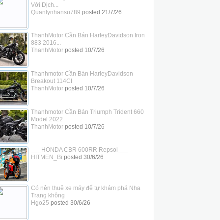
Với Dịch...
Quanlynhansu789
posted
21/7/26
ThanhMotor Cần Bán HarleyDavidson Iron
883 2016...
ThanhMotor
posted
10/7/26
Thanhmotor Cần Bán HarleyDavidson
Breakout 114CI
ThanhMotor
posted
10/7/26
Thanhmotor Cần Bán Triumph Trident 660
Model 2022
ThanhMotor
posted
10/7/26
___HONDA CBR 600RR Repsol___
HITMEN_Bi
posted
30/6/26
Có nên thuê xe máy để tự khám phá Nha
Trang không
Hgo25
posted
30/6/26