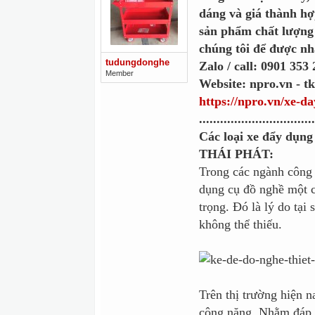
dáng và giá thành hợ
sản phẩm chất lượng 
chúng tôi để được nh
tudungdonghe
Zalo / call: 0901 353
Member
Website: npro.vn - t
https://npro.vn/xe-d
.................................
Các loại xe đẩy d
THÁI PHÁT:
Trong các ngành công 
dụng cụ đồ nghề một c
trọng. Đó là lý do tại
không thể thiếu.
Trên thị trường hiện na
công năng. Nhằm đáp 