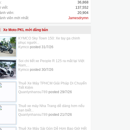
:
36,868
 viết:
137,552
ành viên:
20,904
ành viên mới nhất:
Jamesdrymn
Xe Moto PKL mới đăng bán
KYMCO Sky Town 150: Xe tay ga chinh
phục người...
Kymco
posted
31/7/26
Soi chi tiết xe People R 125 ra mắt tại Việt
Nam,...
Kymco
posted
30/7/26
Thuê Xe Máy TPHCM Giải Pháp Di Chuyển
Tiết Kiệm
Quanlynhansu789
posted
29/7/26
Thuê xe máy Nha Trang dễ dàng hơn nếu
bạn biết...
Quanlynhansu789
posted
21/7/26
Thuê Xe Máy Sài Gòn Dễ Hơn Bao Giờ Hết