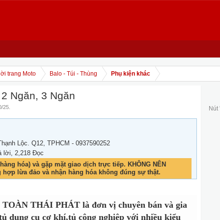
ời trang Moto
Balo - Túi - Thùng
Phụ kiện khác
2 Ngăn, 3 Ngăn
0/25
.
Nút
 Thạnh Lộc. Q12, TPHCM - 0937590252
ả lời, 2,218 Đọc
hàng hóa) và gặp mặt giao dịch trực tiếp. KHÔNG NÊN
g hợp lừa đảo và nhận hàng hóa không đúng sự thật.
OÀN THÁI PHÁT là đơn vị chuyên bán và gia
 tủ dụng cụ cơ khí,tủ công nghiệp với nhiều kiểu