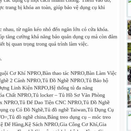
ấy các dụng cụ một cách nhanh chóng. Thêm vào đó,
c trang bị khóa an toàn, giúp bảo vệ dụng cụ khi
c nhau, từ ngăn kéo nhỏ đến ngăn lớn có cửa khóa.
iúp tăng cường khả năng bảo quản dụng cụ mà còn đảm
iết bị quan trọng trong quá trình làm việc.
uội Cơ Khí NPRO,Bàn thao tác NPRO,Bàn Làm Việc
ghề 2 Cánh NPRO,Tủ Đồ Nghề NPRO,Tủ Bảo hộ
ng Linh Kiện NRPO,Hệ thống tủ đa năng
a Chất NPRO,Tủ locker – Tủ Hồ Sơ Văn Phòng
ox NPRO,Tủ Để Dao Tiện CNC NPRO,Tủ Đồ Nghề
ụng cụ Có Đồ Nghề,Tủ đồ nghề Taiwan,Tủ Dụng Cụ
=,Tủ đồ nghề china,Bảng treo dụng cụ – móc treo
ệ Để Hàng,Kệ Sách NPRO,Gia Công Cơ Khí,Gia