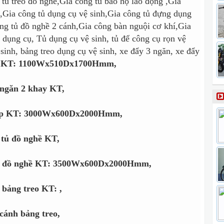
 tủ treo đồ nghề,Gia công tủ bảo hộ lao động ,Gia
n,Gia công tủ dụng cụ vệ sinh,Gia công tủ đựng dụng
ng tủ đồ nghề 2 cánh,Gia công bàn nguội cơ khí,Gia
 dụng cụ, Tủ dụng cụ vệ sinh, tủ để công cụ rọn vệ
ệ sinh, bảng treo dụng cụ vệ sinh, xe đẩy 3 ngăn, xe đẩy
ác KT: 1100Wx510Dx1700Hmm,
 ngăn 2 khay KT,
hợp KT: 3000Wx600Dx2000Hmm,
 tủ đồ nghề KT,
tủ đồ nghề KT: 3500Wx600Dx2000Hmm,
 bảng treo KT: ,
cánh bảng treo,