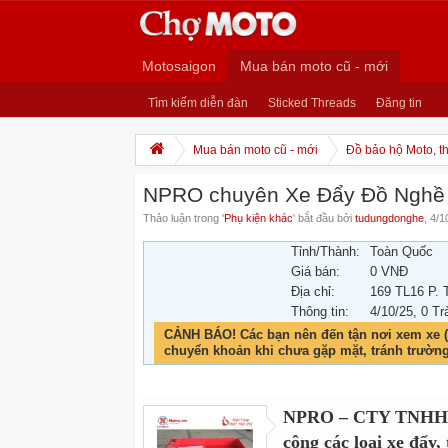
Motosaigon
Mua bán moto cũ - mới
Tìm kiếm diễn đàn
Sticked Threads
Đăng tin
Mua bán moto cũ - mới
Đồ bảo hộ Moto, th
NPRO chuyên Xe Đẩy Đồ Nghề 
Thảo luận trong '
Phụ kiện khác
' bắt đầu bởi
tudungdonghe
,
4/1
Tỉnh/Thành:
Toàn Quốc
Giá bán:
0 VNĐ
Địa chỉ:
169 TL16 P.
Thông tin:
4/10/25
, 0 Tr
CẢNH BÁO! Các bạn nên đến tận nơi xem xe (
chuyển khoản khi chưa gặp mặt, tránh trườn
NPRO – CTY TNHH T
công các loại xe đẩy,