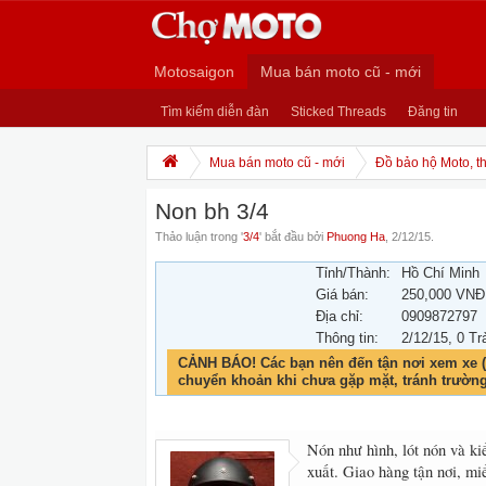
Motosaigon
Mua bán moto cũ - mới
Tìm kiếm diễn đàn
Sticked Threads
Đăng tin
Mua bán moto cũ - mới
Đồ bảo hộ Moto, th
Non bh 3/4
Thảo luận trong '
3/4
' bắt đầu bởi
Phuong Ha
,
2/12/15
.
Tỉnh/Thành:
Hồ Chí Minh
Giá bán:
250,000 VNĐ
Địa chỉ:
0909872797
Thông tin:
2/12/15
, 0 Tr
CẢNH BÁO! Các bạn nên đến tận nơi xem xe (
chuyển khoản khi chưa gặp mặt, tránh trườn
Nón như hình, lót nón và k
xuất. Giao hàng tận nơi, m