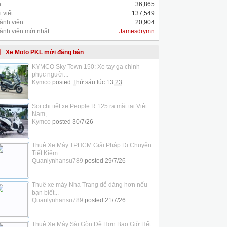
:
36,865
 viết:
137,549
ành viên:
20,904
ành viên mới nhất:
Jamesdrymn
Xe Moto PKL mới đăng bán
KYMCO Sky Town 150: Xe tay ga chinh
phục người...
Kymco
posted
Thứ sáu lúc 13:23
Soi chi tiết xe People R 125 ra mắt tại Việt
Nam,...
Kymco
posted
30/7/26
Thuê Xe Máy TPHCM Giải Pháp Di Chuyển
Tiết Kiệm
Quanlynhansu789
posted
29/7/26
Thuê xe máy Nha Trang dễ dàng hơn nếu
bạn biết...
Quanlynhansu789
posted
21/7/26
Thuê Xe Máy Sài Gòn Dễ Hơn Bao Giờ Hết