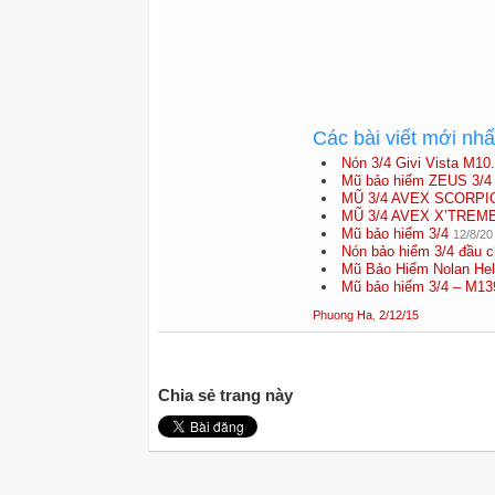
Các bài viết mới nh
Nón 3/4 Givi Vista M10
Mũ bảo hiểm ZEUS 3/4 
MŨ 3/4 AVEX SCORP
MŨ 3/4 AVEX X’TREM
Mũ bảo hiểm 3/4
12/8/20
Nón bảo hiểm 3/4 đầu c
Mũ Bảo Hiểm Nolan He
Mũ bảo hiểm 3/4 – M13
Phuong Ha
,
2/12/15
Chia sẻ trang này