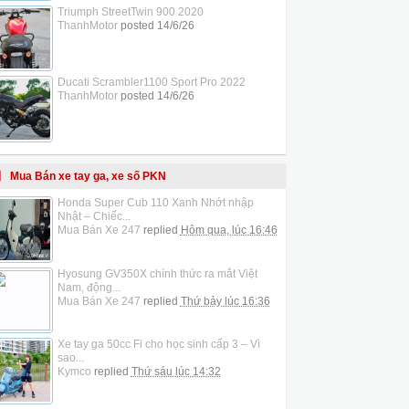
Triumph StreetTwin 900 2020
ThanhMotor
posted
14/6/26
Ducati Scrambler1100 Sport Pro 2022
ThanhMotor
posted
14/6/26
Mua Bán xe tay ga, xe số PKN
Honda Super Cub 110 Xanh Nhớt nhập
Nhật – Chiếc...
Mua Bán Xe 247
replied
Hôm qua, lúc 16:46
Hyosung GV350X chính thức ra mắt Việt
Nam, động...
Mua Bán Xe 247
replied
Thứ bảy lúc 16:36
Xe tay ga 50cc Fi cho học sinh cấp 3 – Vì
sao...
Kymco
replied
Thứ sáu lúc 14:32