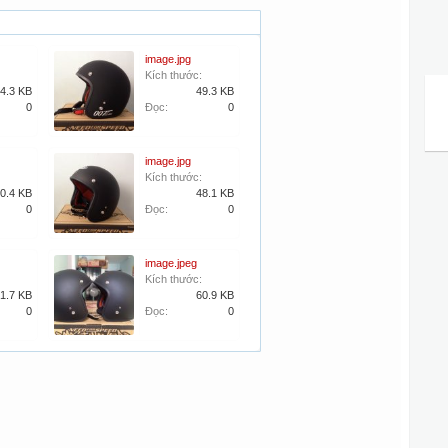
image.jpg
Kích thước:
4.3 KB
49.3 KB
0
Đọc:
0
image.jpg
Kích thước:
0.4 KB
48.1 KB
0
Đọc:
0
image.jpeg
Kích thước:
1.7 KB
60.9 KB
0
Đọc:
0