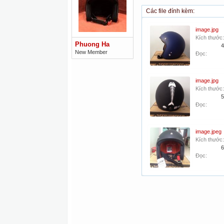
Các file đính kèm:
image.jpg
Kích thước:
Phuong Ha
4
New Member
Đọc:
image.jpg
Kích thước:
5
Đọc:
image.jpeg
Kích thước:
6
Đọc: