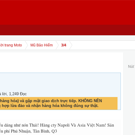
ời trang Moto
Mũ Bảo Hiểm
3/4
Nút
ả lời, 1,249 Đọc
hàng hóa) và gặp mặt giao dịch trực tiếp. KHÔNG NÊN
g hợp lừa đảo và nhận hàng hóa không đúng sự thật.
iểu dáng như nón Thái! Hàng cty Napoli Và Asia Việt Nam! Sản
iển phí Phú Nhuận, Tân Bình, Q3