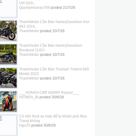
Với Dịch...
Quanlynhansu789
posted
21/7/26
ThanhMotor Cần Bán HarleyDavidson Iron
883 2016...
ThanhMotor
posted
10/7/26
Thanhmotor Cần Bán HarleyDavidson
Breakout 114CI
ThanhMotor
posted
10/7/26
Thanhmotor Cần Bán Triumph Trident 660
Model 2022
ThanhMotor
posted
10/7/26
___HONDA CBR 600RR Repsol___
HITMEN_Bi
posted
30/6/26
Có nên thuê xe máy để tự khám phá Nha
Trang không
Hgo25
posted
30/6/26