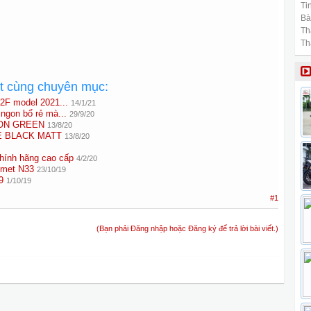
Tin
Bài
Th
Th
ất cùng chuyên mục:
.2F model 2021...
14/1/21
ngon bổ rẻ mà...
29/9/20
ION GREEN
13/8/20
E BLACK MATT
13/8/20
hính hãng cao cấp
4/2/20
lmet N33
23/10/19
9
1/10/19
#1
(Bạn phải Đăng nhập hoặc Đăng ký để trả lời bài viết.)