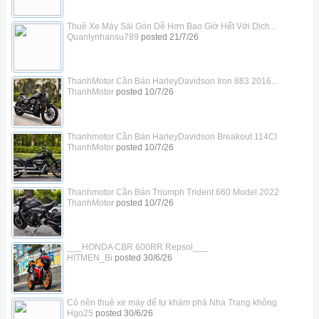
Thuê Xe Máy Sài Gòn Dễ Hơn Bao Giờ Hết Với Dịch...
Quanlynhansu789
posted
21/7/26
ThanhMotor Cần Bán HarleyDavidson Iron 883 2016...
ThanhMotor
posted
10/7/26
Thanhmotor Cần Bán HarleyDavidson Breakout 114CI
ThanhMotor
posted
10/7/26
Thanhmotor Cần Bán Triumph Trident 660 Model 2022
ThanhMotor
posted
10/7/26
___HONDA CBR 600RR Repsol___
HITMEN_Bi
posted
30/6/26
Có nên thuê xe máy để tự khám phá Nha Trang không
Hgo25
posted
30/6/26