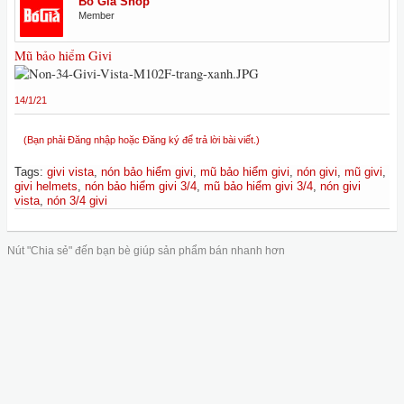
Bố Già Shop
Member
Mũ bảo hiểm Givi
14/1/21
(Bạn phải Đăng nhập hoặc Đăng ký để trả lời bài viết.)
Tags
:
givi vista
,
nón bảo hiểm givi
,
mũ bảo hiểm givi
,
nón givi
,
mũ givi
,
givi helmets
,
nón bảo hiểm givi 3/4
,
mũ bảo hiểm givi 3/4
,
nón givi
vista
,
nón 3/4 givi
Nút "Chia sẻ" đến bạn bè giúp sản phẩm bán nhanh hơn