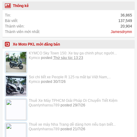
Thống kê
Tin:
36,865
Bài viết:
137,549
Thành viên:
20,904
Thành viên mới nhất:
Jamesdrymn
Xe Moto PKL mới đăng bán
KYMCO Sky Town 150: Xe tay ga chinh phục người...
Kymco
posted
Thứ sáu lúc 13:23
Soi chi tiết xe People R 125 ra mắt tại Việt Nam,...
Kymco
posted
30/7/26
Thuê Xe Máy TPHCM Giải Pháp Di Chuyển Tiết Kiệm
Quanlynhansu789
posted
29/7/26
Thuê xe máy Nha Trang dễ dàng hơn nếu bạn biết...
Quanlynhansu789
posted
21/7/26