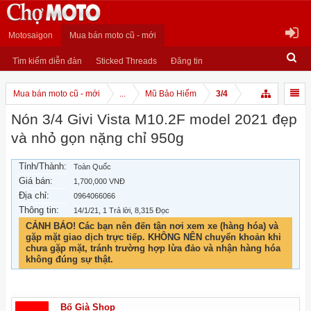
Motosaigon
Mua bán moto cũ - mới
Tìm kiếm diễn đàn
Sticked Threads
Đăng tin
Mua bán moto cũ - mới
...
Mũ Bảo Hiểm
3/4
Nón 3/4 Givi Vista M10.2F model 2021 đẹp
và nhỏ gọn nặng chỉ 950g
Tỉnh/Thành:
Toàn Quốc
Giá bán:
1,700,000 VNĐ
Địa chỉ:
0964066066
Thông tin:
14/1/21
, 1 Trả lời, 8,315 Đọc
CẢNH BÁO! Các bạn nên đến tận nơi xem xe (hàng hóa) và
gặp mặt giao dịch trực tiếp. KHÔNG NÊN chuyển khoản khi
chưa gặp mặt, tránh trường hợp lừa đảo và nhận hàng hóa
không đúng sự thật.
Bố Già Shop