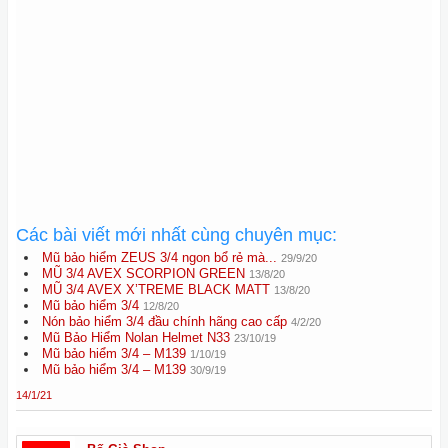
Các bài viết mới nhất cùng chuyên mục:
Mũ bảo hiểm ZEUS 3/4 ngon bổ rẻ mà...
29/9/20
MŨ 3/4 AVEX SCORPION GREEN
13/8/20
MŨ 3/4 AVEX X’TREME BLACK MATT
13/8/20
Mũ bảo hiểm 3/4
12/8/20
Nón bảo hiểm 3/4 đầu chính hãng cao cấp
4/2/20
Mũ Bảo Hiểm Nolan Helmet N33
23/10/19
Mũ bảo hiểm 3/4 – M139
1/10/19
Mũ bảo hiểm 3/4 – M139
30/9/19
14/1/21