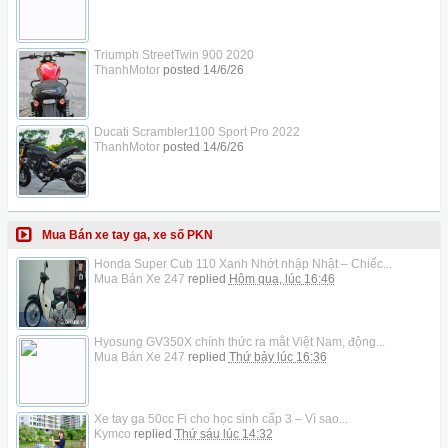
Triumph StreetTwin 900 2020
ThanhMotor
posted
14/6/26
Ducati Scrambler1100 Sport Pro 2022
ThanhMotor
posted
14/6/26
Mua Bán xe tay ga, xe số PKN
Honda Super Cub 110 Xanh Nhớt nhập Nhật – Chiếc...
Mua Bán Xe 247
replied
Hôm qua, lúc 16:46
Hyosung GV350X chính thức ra mắt Việt Nam, động...
Mua Bán Xe 247
replied
Thứ bảy lúc 16:36
Xe tay ga 50cc Fi cho học sinh cấp 3 – Vì sao...
Kymco
replied
Thứ sáu lúc 14:32