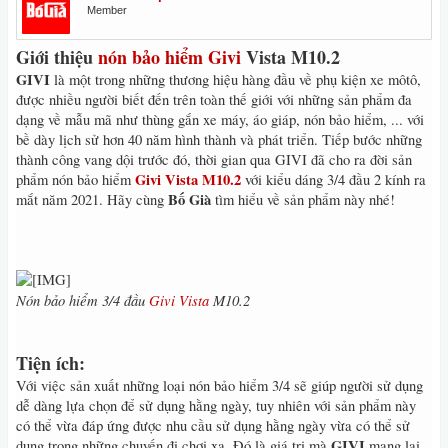
Member
Giới thiệu
nón bảo hiểm Givi
Vista M10.2
GIVI
là một trong những thương hiệu hàng đầu về phụ kiện xe môtô,
được nhiều người biết đến trên toàn thế giới với những sản phẩm đa
dạng về mẫu mã như thùng gắn xe máy, áo giáp, nón bảo hiểm, ... với
bề dày lịch sử hơn 40 năm hình thành và phát triển. Tiếp bước những
thành công vang dội trước đó, thời gian qua GIVI đã cho ra đời sản
Givi Vista M10.2
phẩm nón bảo hiểm
với kiểu dáng 3/4 đầu 2 kính ra
Bố Già
mắt năm 2021. Hãy cùng
tìm hiểu về sản phẩm này nhé!
Nón bảo hiểm 3/4 đầu
Givi Vista
M10.2
Tiện ích
:
Với việc sản xuất những loại nón bảo hiểm 3/4 sẽ giúp người sử dụng
dễ dàng lựa chọn để sử dụng hằng ngày, tuy nhiên với sản phẩm này
có thể vừa đáp ứng được nhu cầu sử dụng hằng ngày vừa có thể sử
GIVI
dụng trong những chuyến đi chơi xa. Đó là giá trị mà
mang lại