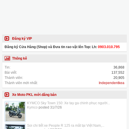
Đăng ký VIP
Đăng ký Cửa Hàng (Shop) và Đưa tin rao vặt lên Top: Lh:
0903.010.795
Thống kê
Tin:
36,868
Bài viết:
137,552
Thành viên:
20,905
Thành viên mới nhất:
Independentkea
Xe Moto PKL mới đăng bán
KYMCO Sky Town 150: Xe tay ga chinh phục người...
Kymco
posted
31/7/26
Soi chi tiết xe People R 125 ra mắt tại Việt Nam,...