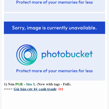
N
ón
PGR
-
Size L
(New with tags
-
Full).
1)
===>
Giá bán cực kỳ cạnh tranh
:
1t1