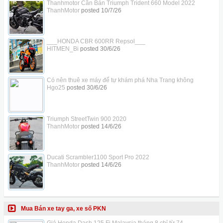
Thanhmotor Cần Bán Triumph Trident 660 Model 2022
ThanhMotor
posted
10/7/26
___HONDA CBR 600RR Repsol___
HITMEN_Bi
posted
30/6/26
Có nên thuê xe máy để tự khám phá Nha Trang không
Hgo25
posted
30/6/26
Triumph StreetTwin 900 2020
ThanhMotor
posted
14/6/26
Ducati Scrambler1100 Sport Pro 2022
ThanhMotor
posted
14/6/26
Mua Bán xe tay ga, xe số PKN
Giá Honda Dash 125 Fi Malaysia tháng 8 chỉ từ 74...