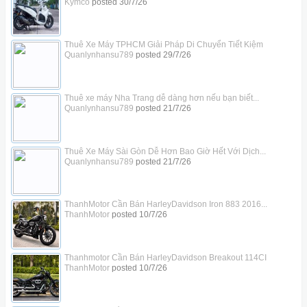
Kymco
posted
30/7/26
Thuê Xe Máy TPHCM Giải Pháp Di Chuyển Tiết Kiệm
Quanlynhansu789
posted
29/7/26
Thuê xe máy Nha Trang dễ dàng hơn nếu bạn biết...
Quanlynhansu789
posted
21/7/26
Thuê Xe Máy Sài Gòn Dễ Hơn Bao Giờ Hết Với Dịch...
Quanlynhansu789
posted
21/7/26
ThanhMotor Cần Bán HarleyDavidson Iron 883 2016...
ThanhMotor
posted
10/7/26
Thanhmotor Cần Bán HarleyDavidson Breakout 114CI
ThanhMotor
posted
10/7/26