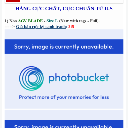
HÀNG CỰC CHẤT, CỰC CHUẨN TỪ U.S
N
ón
AGV BLADE
-
Size L
(New with tags
-
Full).
1)
===>
Giá bán cực kỳ cạnh tranh
:
2t5