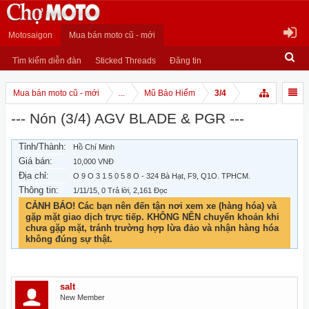
Motosaigon
Mua bán moto cũ - mới
Tìm kiếm diễn đàn
Sticked Threads
Đăng tin
Mua bán moto cũ - mới
...
Mũ Bảo Hiểm
3/4
--- Nón (3/4) AGV BLADE & PGR ---
Tỉnh/Thành:
Hồ Chí Minh
Giá bán:
10,000 VNĐ
Địa chỉ:
O 9 O 3 1 5 0 5 8 O - 324 Bà Hạt, F9, Q1O. TPHCM.
Thông tin:
1/11/15
, 0 Trả lời, 2,161 Đọc
CẢNH BÁO! Các bạn nên đến tận nơi xem xe (hàng hóa) và
gặp mặt giao dịch trực tiếp. KHÔNG NÊN chuyển khoản khi
chưa gặp mặt, tránh trường hợp lừa đảo và nhận hàng hóa
không đúng sự thật.
salt
New Member