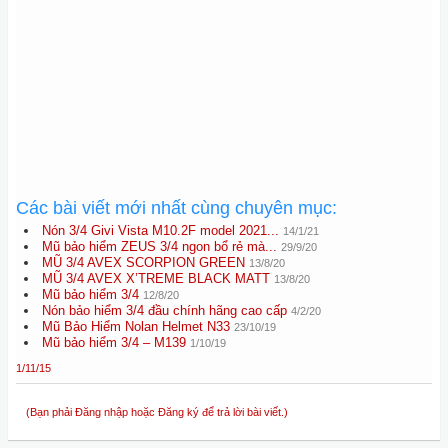
Các bài viết mới nhất cùng chuyên mục:
Nón 3/4 Givi Vista M10.2F model 2021...
14/1/21
Mũ bảo hiểm ZEUS 3/4 ngon bổ rẻ mà...
29/9/20
MŨ 3/4 AVEX SCORPION GREEN
13/8/20
MŨ 3/4 AVEX X’TREME BLACK MATT
13/8/20
Mũ bảo hiểm 3/4
12/8/20
Nón bảo hiểm 3/4 đầu chính hãng cao cấp
4/2/20
Mũ Bảo Hiểm Nolan Helmet N33
23/10/19
Mũ bảo hiểm 3/4 – M139
1/10/19
1/11/15
(Bạn phải Đăng nhập hoặc Đăng ký để trả lời bài viết.)