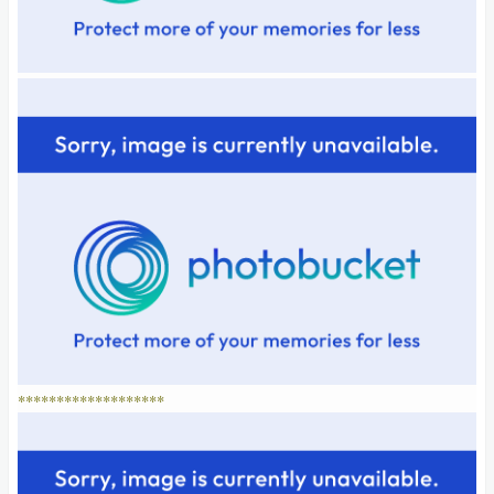
*******************