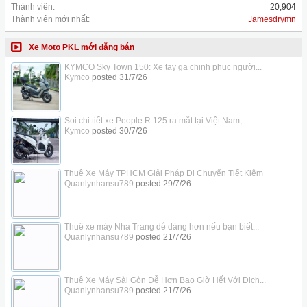
Thành viên:
20,904
Thành viên mới nhất:
Jamesdrymn
Xe Moto PKL mới đăng bán
KYMCO Sky Town 150: Xe tay ga chinh phục người...
Kymco
posted
31/7/26
Soi chi tiết xe People R 125 ra mắt tại Việt Nam,...
Kymco
posted
30/7/26
Thuê Xe Máy TPHCM Giải Pháp Di Chuyển Tiết Kiệm
Quanlynhansu789
posted
29/7/26
Thuê xe máy Nha Trang dễ dàng hơn nếu bạn biết...
Quanlynhansu789
posted
21/7/26
Thuê Xe Máy Sài Gòn Dễ Hơn Bao Giờ Hết Với Dịch...
Quanlynhansu789
posted
21/7/26