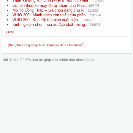
Thuê Xe Máy Sài Gòn Dễ Hơn Bao Giờ Hết...
12/7/26
Có nên thuê xe máy để tự khám phá Nha...
12/7/26
Mô Tô Đồng Tháp – lựa chọn đáng chú ý...
25/6/26
VINO 300i: Mảnh ghép còn thiếu của phân...
23/6/26
VINO 300i: Khi một tân binh xuất hiện...
23/6/26
Kinh nghiệm chọn mua xe đạp chất lượng...
18/6/26
8/1/22
(Bạn phải Đăng nhập hoặc Đăng ký để trả lời bài viết.)
Nút "Chia sẻ" đến bạn bè giúp sản phẩm bán nhanh hơn