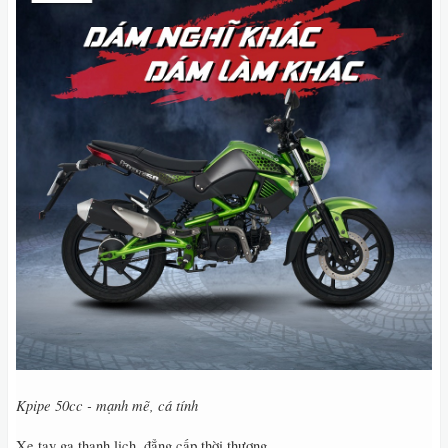
Kpipe 50cc - mạnh mẽ, cá tính
Xe tay ga thanh lịch, đẳng cấp thời thượng