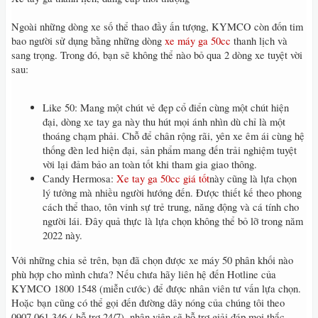
Ngoài những dòng xe số thể thao đầy ấn tượng, KYMCO còn đốn tim
bao người sử dụng bằng những dòng
xe máy ga 50cc
thanh lịch và
sang trọng. Trong đó, bạn sẽ không thể nào bỏ qua 2 dòng xe tuyệt vời
sau:
Like 50: Mang một chút vẻ đẹp cổ điển cùng một chút hiện
đại, dòng xe tay ga này thu hút mọi ánh nhìn dù chỉ là một
thoáng chạm phải. Chỗ để chân rộng rãi, yên xe êm ái cùng hệ
thống đèn led hiện đại, sản phẩm mang đến trải nghiệm tuyệt
vời lại đảm bảo an toàn tốt khi tham gia giao thông.
Candy Hermosa:
Xe tay ga 50cc giá tốt
này cũng là lựa chọn
lý tưởng mà nhiều người hướng đến. Được thiết kế theo phong
cách thể thao, tôn vinh sự trẻ trung, năng động và cá tính cho
người lái. Đây quả thực là lựa chọn không thể bỏ lỡ trong năm
2022 này.
Với những chia sẻ trên, bạn đã chọn được xe máy 50 phân khối nào
phù hợp cho mình chưa? Nếu chưa hãy liên hệ đến Hotline của
KYMCO 1800 1548 (miễn cước) để được nhân viên tư vấn lựa chọn.
Hoặc bạn cũng có thể gọi đến đường dây nóng của chúng tôi theo
0907 061 346 ( hỗ trợ 24/7), nhân viên sẽ hỗ trợ giải đáp mọi thắc