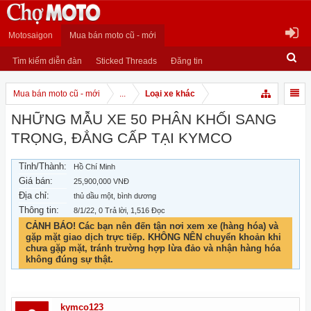
Motosaigon
Mua bán moto cũ - mới
Tìm kiếm diễn đàn
Sticked Threads
Đăng tin
Mua bán moto cũ - mới
...
Loại xe khác
NHỮNG MẪU XE 50 PHÂN KHỐI SANG
TRỌNG, ĐẲNG CẤP TẠI KYMCO
Tỉnh/Thành:
Hồ Chí Minh
Giá bán:
25,900,000 VNĐ
Địa chỉ:
thủ dầu một, bình dương
Thông tin:
8/1/22
, 0 Trả lời, 1,516 Đọc
CẢNH BÁO! Các bạn nên đến tận nơi xem xe (hàng hóa) và
gặp mặt giao dịch trực tiếp. KHÔNG NÊN chuyển khoản khi
chưa gặp mặt, tránh trường hợp lừa đảo và nhận hàng hóa
không đúng sự thật.
kymco123