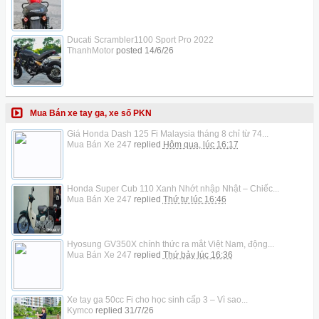
Ducati Scrambler1100 Sport Pro 2022
ThanhMotor
posted
14/6/26
Mua Bán xe tay ga, xe số PKN
Giá Honda Dash 125 Fi Malaysia tháng 8 chỉ từ 74...
Mua Bán Xe 247
replied
Hôm qua, lúc 16:17
Honda Super Cub 110 Xanh Nhớt nhập Nhật – Chiếc...
Mua Bán Xe 247
replied
Thứ tư lúc 16:46
Hyosung GV350X chính thức ra mắt Việt Nam, động...
Mua Bán Xe 247
replied
Thứ bảy lúc 16:36
Xe tay ga 50cc Fi cho học sinh cấp 3 – Vì sao...
Kymco
replied
31/7/26