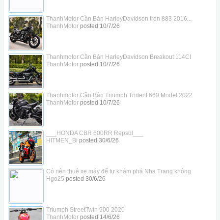
ThanhMotor Cần Bán HarleyDavidson Iron 883 2016...
ThanhMotor
posted
10/7/26
Thanhmotor Cần Bán HarleyDavidson Breakout 114CI
ThanhMotor
posted
10/7/26
Thanhmotor Cần Bán Triumph Trident 660 Model 2022
ThanhMotor
posted
10/7/26
___HONDA CBR 600RR Repsol___
HITMEN_Bi
posted
30/6/26
Có nên thuê xe máy để tự khám phá Nha Trang không
Hgo25
posted
30/6/26
Triumph StreetTwin 900 2020
ThanhMotor
posted
14/6/26