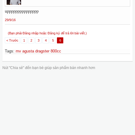
uppppppppppppppp
29/9/16
(Bạn phải Đăng nhập hoặc Đăng ký để trả lời bài viết.)
< Trước
1
2
3
4
5
6
Tags
:
mv agusta dragster 800cc
Nút "Chia sẻ" đến bạn bè giúp sản phẩm bán nhanh hơn