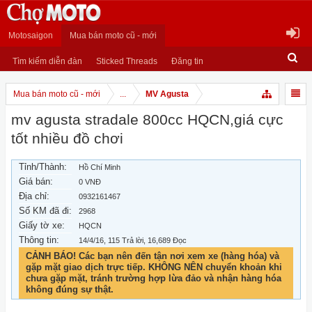
Motosaigon
Mua bán moto cũ - mới
Tìm kiếm diễn đàn
Sticked Threads
Đăng tin
Mua bán moto cũ - mới
...
MV Agusta
mv agusta stradale 800cc HQCN,giá cực
tốt nhiều đồ chơi
Tỉnh/Thành:
Hồ Chí Minh
Giá bán:
0 VNĐ
Địa chỉ:
0932161467
Số KM đã đi:
2968
Giấy tờ xe:
HQCN
Thông tin:
14/4/16
, 115 Trả lời, 16,689 Đọc
CẢNH BÁO! Các bạn nên đến tận nơi xem xe (hàng hóa) và
gặp mặt giao dịch trực tiếp. KHÔNG NÊN chuyển khoản khi
chưa gặp mặt, tránh trường hợp lừa đảo và nhận hàng hóa
không đúng sự thật.