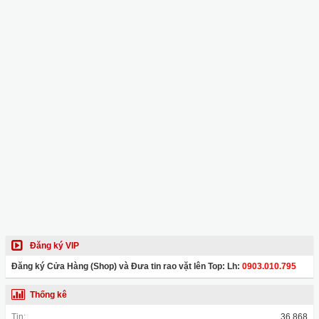
Đăng ký VIP
Đăng ký Cửa Hàng (Shop) và Đưa tin rao vặt lên Top: Lh:
0903.010.795
Thống kê
Tin:
36,868