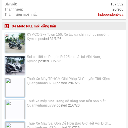
Bài viết:
137,552
Thành viên:
20,905
Thành viên mới nhất:
Independentkea
Xe Moto PKL mới đăng bán
KYMCO Sky Town 150: Xe tay ga chinh phục người...
Kymco
posted
31/7/26
Soi chi tiết xe People R 125 ra mắt tại Việt Nam,...
Kymco
posted
30/7/26
Thuê Xe Máy TPHCM Giải Pháp Di Chuyển Tiết Kiệm
Quanlynhansu789
posted
29/7/26
Thuê xe máy Nha Trang dễ dàng hơn nếu bạn biết...
Quanlynhansu789
posted
21/7/26
Thuê Xe Máy Sài Gòn Dễ Hơn Bao Giờ Hết Với Dịch...
Quanlynhansu789
posted
21/7/26