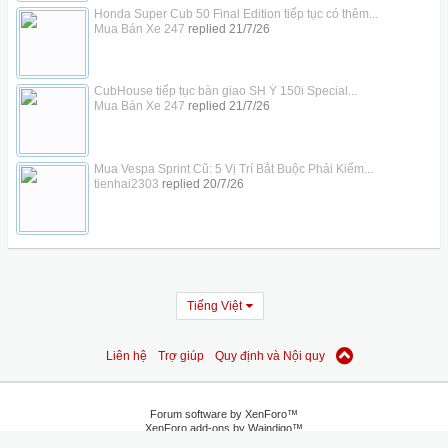
Honda Super Cub 50 Final Edition tiếp tục có thêm...
Mua Bán Xe 247
replied
21/7/26
CubHouse tiếp tục bàn giao SH Ý 150i Special...
Mua Bán Xe 247
replied
21/7/26
Mua Vespa Sprint Cũ: 5 Vị Trí Bắt Buộc Phải Kiểm...
tienhai2303
replied
20/7/26
Tiếng Việt
Liên hệ
Trợ giúp
Quy định và Nội quy
Forum software by XenForo™
XenForo add-ons by Waindigo™