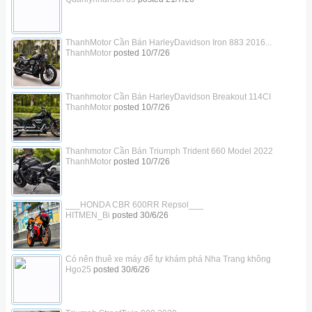
ThanhMotor Cần Bán HarleyDavidson Iron 883 2016...
ThanhMotor
posted
10/7/26
Thanhmotor Cần Bán HarleyDavidson Breakout 114CI
ThanhMotor
posted
10/7/26
Thanhmotor Cần Bán Triumph Trident 660 Model 2022
ThanhMotor
posted
10/7/26
___HONDA CBR 600RR Repsol___
HITMEN_Bi
posted
30/6/26
Có nên thuê xe máy để tự khám phá Nha Trang không
Hgo25
posted
30/6/26