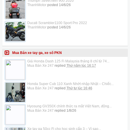
Triumph StreetTwin 900 2020
ThanhMotor
posted
14/6/26
Ducati Scrambler1100 Sport Pro 2022
ThanhMotor
posted
14/6/26
Mua Bán xe tay ga, xe số PKN
Giá Honda Dash 125 Fi Malaysia tháng 8 chỉ từ 74...
Mua Bán Xe 247
replied
Thứ năm lúc 16:17
Honda Super Cub 110 Xanh Nhớt nhập Nhật – Chiếc...
Mua Bán Xe 247
replied
Thứ tư lúc 16:46
Hyosung GV350X chính thức ra mắt Việt Nam, động...
Mua Bán Xe 247
replied
1/8/26
Xe tay ga 50cc Fi cho học sinh cấp 3 – Vì sao...