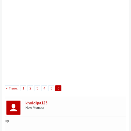
< Trước
1
2
3
4
5
6
khoidipa123
New Member
up