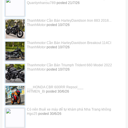
Quanlynhansu789
posted
21/7/26
ThanhMotor Cần Bán HarleyDavidson Iron 883 2016...
ThanhMotor
posted
10/7/26
Thanhmotor Cần Bán HarleyDavidson Breakout 114CI
ThanhMotor
posted
10/7/26
Thanhmotor Cần Bán Triumph Trident 660 Model 2022
ThanhMotor
posted
10/7/26
___HONDA CBR 600RR Repsol___
HITMEN_Bi
posted
30/6/26
Có nên thuê xe máy để tự khám phá Nha Trang không
Hgo25
posted
30/6/26