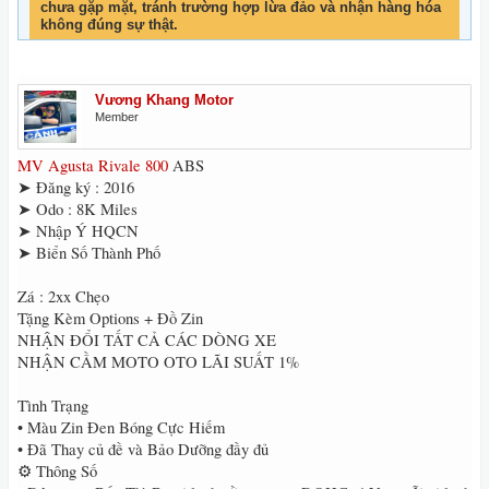
chưa gặp mặt, tránh trường hợp lừa đảo và nhận hàng hóa
không đúng sự thật.
Vương Khang Motor
Member
MV Agusta
Rivale 800
ABS
➤ Đăng ký : 2016
➤ Odo : 8K Miles
➤ Nhập Ý HQCN
➤ Biển Số Thành Phố
Zá : 2xx Chẹo
Tặng Kèm Options + Đồ Zin
NHẬN ĐỔI TẤT CẢ CÁC DÒNG XE
NHẬN CẦM MOTO OTO LÃI SUẤT 1%
Tình Trạng
• Màu Zin Đen Bóng Cực Hiếm
• Đã Thay củ đề và Bảo Dưỡng đầy đủ
⚙️ Thông Số