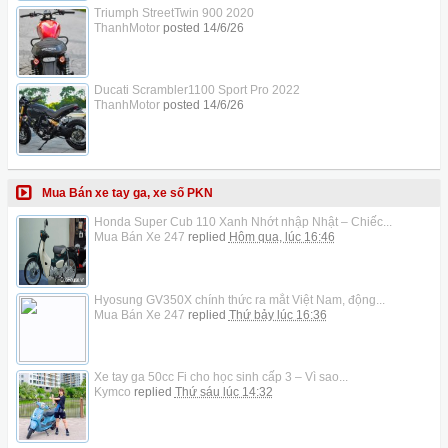
Triumph StreetTwin 900 2020
ThanhMotor
posted
14/6/26
Ducati Scrambler1100 Sport Pro 2022
ThanhMotor
posted
14/6/26
Mua Bán xe tay ga, xe số PKN
Honda Super Cub 110 Xanh Nhớt nhập Nhật – Chiếc...
Mua Bán Xe 247
replied
Hôm qua, lúc 16:46
Hyosung GV350X chính thức ra mắt Việt Nam, động...
Mua Bán Xe 247
replied
Thứ bảy lúc 16:36
Xe tay ga 50cc Fi cho học sinh cấp 3 – Vì sao...
Kymco
replied
Thứ sáu lúc 14:32