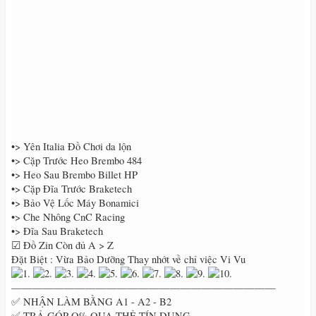
•> Yên Italia Đồ Chơi da lộn
•> Cặp Trước Heo Brembo 484
•> Heo Sau Brembo Billet HP
•> Cặp Đĩa Trước Braketech
•> Bảo Vệ Lốc Máy Bonamici
•> Che Nhông CnC Racing
•> Đĩa Sau Braketech
☑ Đồ Zin Còn đủ A > Z
Đặt Biệt : Vừa Bảo Dưỡng Thay nhớt về chỉ việc Vi Vu
—————————————————————————
✅ NHẬN LÀM BẰNG A1 - A2 - B2
✅ TRẢ GÓP O% QUA THẺ TÍN DỤNG