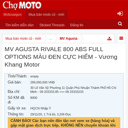
Motosaigon
Mua bán moto cũ - mới
Tìm kiếm diễn đàn
Sticked Threads
Đăng tin
Mua bán moto cũ - mới
...
MV Agusta
MV AGUSTA RIVALE 800 ABS FULL
OPTIONS MÀU ĐEN CỰC HIẾM - Vương
Khang Motor
Tỉnh/Thành:
empty
Giá bán:
289,000,000 VNĐ
30 Lê Văn Sỹ Phường 11 Quận Phú Nhuận Thành Phố Hồ Chí
Địa chỉ:
Minh - 09.333333.85 <=> 09.33333233
Số KM đã
8000
đi:
Giấy tờ xe:
HQCN Nhập Ý
Thông tin:
29/11/20
, 1 Trả lời, 3,206 Đọc
CẢNH BÁO! Các bạn nên đến tận nơi xem xe (hàng hóa) và
gặp mặt giao dịch trực tiếp. KHÔNG NÊN chuyển khoản khi