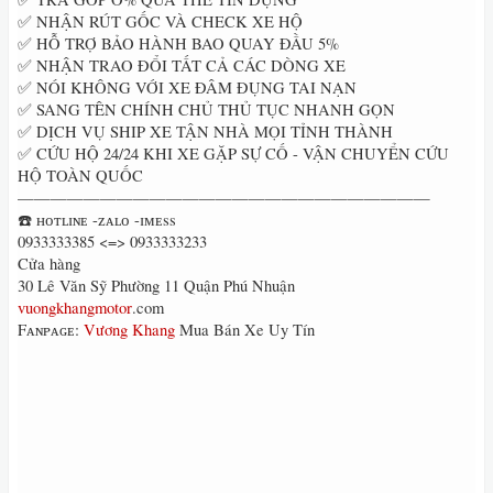
✅ NHẬN RÚT GỐC VÀ CHECK XE HỘ
✅ HỖ TRỢ BẢO HÀNH BAO QUAY ĐẦU 5%
✅ NHẬN TRAO ĐỔI TẤT CẢ CÁC DÒNG XE
✅ NÓI KHÔNG VỚI XE ĐÂM ĐỤNG TAI NẠN
✅ SANG TÊN CHÍNH CHỦ THỦ TỤC NHANH GỌN
✅ DỊCH VỤ SHIP XE TẬN NHÀ MỌI TỈNH THÀNH
✅ CỨU HỘ 24/24 KHI XE GẶP SỰ CỐ - VẬN CHUYỂN CỨU
HỘ TOÀN QUỐC
—————————————————————————
☎️ ʜᴏᴛʟɪɴᴇ -ᴢᴀʟᴏ -ɪᴍᴇss
0933333385 <=> 0933333233
Cửa hàng
30 Lê Văn Sỹ Phường 11 Quận Phú Nhuận
vuongkhangmotor
.com
Fᴀɴᴘᴀɢᴇ:
Vương Khang
Mua Bán Xe Uy Tín