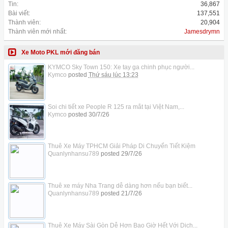
Tin:
36,867
Bài viết:
137,551
Thành viên:
20,904
Thành viên mới nhất:
Jamesdrymn
Xe Moto PKL mới đăng bán
KYMCO Sky Town 150: Xe tay ga chinh phục người...
Kymco
posted
Thứ sáu lúc 13:23
Soi chi tiết xe People R 125 ra mắt tại Việt Nam,...
Kymco
posted
30/7/26
Thuê Xe Máy TPHCM Giải Pháp Di Chuyển Tiết Kiệm
Quanlynhansu789
posted
29/7/26
Thuê xe máy Nha Trang dễ dàng hơn nếu bạn biết...
Quanlynhansu789
posted
21/7/26
Thuê Xe Máy Sài Gòn Dễ Hơn Bao Giờ Hết Với Dịch...