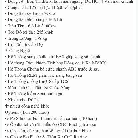
• Động cơ : Bốn Thì,Ba xi lanh nằm ngang. DOHC, 4 Van mỗi xi lanh
• Công suất : 125 mã lực 11.600 vòng/phút
• Dung tích xy-lanh : 798cc
• Dung tích bình xăng : 16.6 Lít
• Tiêu Thụ : 6.8 Lít / 100km
• Tốc Độ tối đa : 245 km/h
• Trọng Lượng : 178 kg
• Hộp Số : 6 Cấp Độ
⚡ Công Nghệ
• Hệ Thống sang số điện tử EAS giúp sang số nhanh
• Hệ thống Điều khiển Tích hợp Động cơ & Xe MVICS
• Hệ Thống Chống bó cứng phanh ABS trước & sau
• Hệ Thống RLM giảm nhẹ nâng báng sau
• Hệ Thống chống trượt 8 cấp TCS
• Màn hình Chi Tiết Đa Chức Năng
• Hệ Thống kiểm Soát bướm ga
• Nhiều chế Độ Lái
✚ nhiều công nghệ khác
Options ( hơn 200 Hào )
•> Pô Silmotor Full titanium, bầu carbon ( 40 hào )
•> Ốp đĩa tải và rất nhiều ốp CNC Racing toàn xe
•> Che sên, dè sau, bảo vệ tay lái Carbon Fiber
•> Chống Đổ Phuộc & Thân Xe CnC Racing