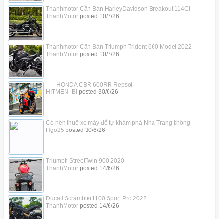
Thanhmotor Cần Bán HarleyDavidson Breakout 114CI
ThanhMotor
posted
10/7/26
Thanhmotor Cần Bán Triumph Trident 660 Model 2022
ThanhMotor
posted
10/7/26
___HONDA CBR 600RR Repsol___
HITMEN_Bi
posted
30/6/26
Có nên thuê xe máy để tự khám phá Nha Trang không
Hgo25
posted
30/6/26
Triumph StreetTwin 900 2020
ThanhMotor
posted
14/6/26
Ducati Scrambler1100 Sport Pro 2022
ThanhMotor
posted
14/6/26