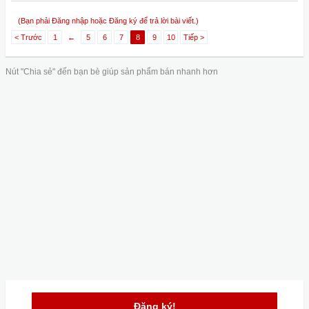
(Bạn phải Đăng nhập hoặc Đăng ký để trả lời bài viết.)
< Trước
1
←
5
6
7
8
9
10
Tiếp >
Nút "Chia sẻ" đến bạn bè giúp sản phẩm bán nhanh hơn
Đăng ký!