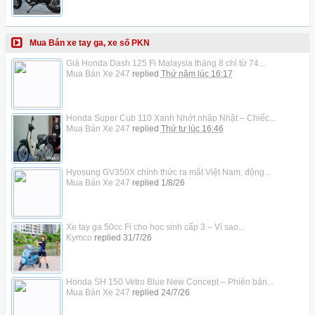
Mua Bán xe tay ga, xe số PKN
Giá Honda Dash 125 Fi Malaysia tháng 8 chỉ từ 74...
Mua Bán Xe 247
replied
Thứ năm lúc 16:17
Honda Super Cub 110 Xanh Nhớt nhập Nhật – Chiếc...
Mua Bán Xe 247
replied
Thứ tư lúc 16:46
Hyosung GV350X chính thức ra mắt Việt Nam, động...
Mua Bán Xe 247
replied
1/8/26
Xe tay ga 50cc Fi cho học sinh cấp 3 – Vì sao...
Kymco
replied
31/7/26
Honda SH 150 Vetro Blue New Concept – Phiên bản...
Mua Bán Xe 247
replied
24/7/26