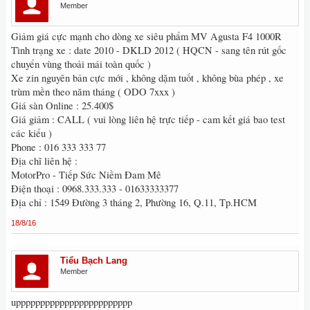
Member
Giảm giá cực mạnh cho dòng xe siêu phẩm MV Agusta F4 1000R
Tình trạng xe : date 2010 - DKLD 2012 ( HQCN - sang tên rút gốc
chuyển vùng thoải mái toàn quốc )
Xe zin nguyên bản cực mới , không dặm tuốt , không bùa phép , xe
trùm mền theo năm tháng ( ODO 7xxx )
Giá sàn Online : 25.400$
Giá giảm : CALL ( vui lòng liên hệ trực tiếp - cam kết giá bao test
các kiểu )
Phone : 016 333 333 77
Địa chĩ liên hệ :
MotorPro - Tiếp Sức Niềm Đam Mê
Điện thoại : 0968.333.333 - 01633333377
Địa chỉ : 1549 Đường 3 tháng 2, Phường 16, Q.11, Tp.HCM
18/8/16
Tiểu Bạch Lang
Member
upppppppppppppppppppppppp