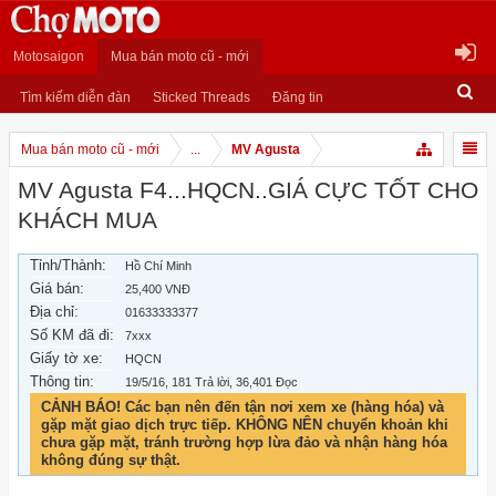
Motosaigon
Mua bán moto cũ - mới
Tìm kiếm diễn đàn
Sticked Threads
Đăng tin
Mua bán moto cũ - mới
...
MV Agusta
MV Agusta F4...HQCN..GIÁ CỰC TỐT CHO
KHÁCH MUA
Tỉnh/Thành:
Hồ Chí Minh
Giá bán:
25,400 VNĐ
Địa chỉ:
01633333377
Số KM đã đi:
7xxx
Giấy tờ xe:
HQCN
Thông tin:
19/5/16
, 181 Trả lời, 36,401 Đọc
CẢNH BÁO! Các bạn nên đến tận nơi xem xe (hàng hóa) và
gặp mặt giao dịch trực tiếp. KHÔNG NÊN chuyển khoản khi
chưa gặp mặt, tránh trường hợp lừa đảo và nhận hàng hóa
không đúng sự thật.