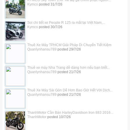
KYMCO Sky Town 150: Xe tay ga chinh phục người...
Kymco
posted
31/7/26
Soi chi tiết xe People R 125 ra mắt tại Việt Nam,...
Kymco
posted
30/7/26
Thuê Xe Máy TPHCM Giải Pháp Di Chuyển Tiết Kiệm
Quanlynhansu789
posted
29/7/26
Thuê xe máy Nha Trang dễ dàng hơn nếu bạn biết...
Quanlynhansu789
posted
21/7/26
Thuê Xe Máy Sài Gòn Dễ Hơn Bao Giờ Hết Với Dịch...
Quanlynhansu789
posted
21/7/26
ThanhMotor Cần Bán HarleyDavidson Iron 883 2016...
ThanhMotor
posted
10/7/26