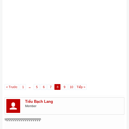
< Trước
1
←
5
6
7
8
9
10
Tiếp >
Tiểu Bạch Lang
Member
uppppppppppppppppp